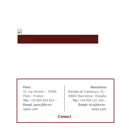
À notre Sujet
Équipe
Proposez-nous vos livres
sitemap |
book list
last updated
today 08/08/2026
Paris
Barcelona
11, rue Henner ~ 75009
Rambla de Catalunya, 15 ~
Paris - France
08007 Barcelona - España
Tel.:
+33 950 824 824 ~
Tel.:
+34 934 121 166 ~
Email:
paris@livres-
Email:
bcn@livres-
rares.com
rares.com
Contact