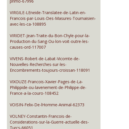
primo-67996
VIRGILE-LEneide-Translatee-de-Latin-en-
Francois-par-Louis-Des-Masures-Tournaisien-
avec-les-ca-108895
VIRIDET-Jean-Traite-du-Bon-Chyle-pour-la-
Production-du-Sang-Ou-lon-voit-outre-les-
causes-ord-117007
VIVENS-Robert-de-Labat-Vicomte-de-
Nouvelles-Recherches-sur-les-
Encombrements-toujours-croissan-118091
VIXOUZE-Francois-Xavier-Pages-de-La-
Philippide-ou-lavenement-de-Philippe-de-
France-a-la-couro-108452
VOISIN-Felix-De-lHomme-Animal-62373
VOLNEY-Constantin-Francois-de-
Considerations-sur-la-Guerre-actuelle-des-
Turcs-66051