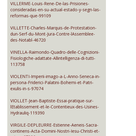
VILLERME-Louis-Rene-De-las-Prisiones-
consideradas-en-su-actual-estado-y-segn-las-
reformas-que-99109
VILLETTE-Charles-Marquis-de-Protestation-
dun-Serf-du-Mont-Jura-Contre-lAssemblee-
des-Notabl-46720
VINELLA-Raimondo-Quadro-delle-Cognizioni-
Fisiologiche-adattate-Allintelligenza-di-tutti-
113758
VIOLENTI-Imperii-imago-a-L-Anno-Seneca-in-
persona-Friderici-Palatini-Bohemi-et-Patri-
exulis-in-s-97074
VIOLLET-Jean-Baptiste-Essai-pratique-sur-
lEtablissement-et-le-Contentieux-des-Usines-
Hydrauliq-119390
VIRGILE-DEPLEURRE-Estienne-Aeneis-Sacra-
continens-Acta-Domini-Nostri-Iesu-Christi-et-