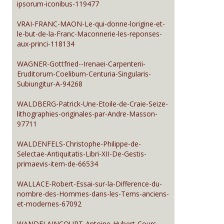
ipsorum-iconibus-119477
VRAI-FRANC-MAON-Le-qui-donne-lorigine-et-
le-but-de-la-Franc-Maconnerie-les-reponses-
aux-princi-118134
WAGNER-Gottfried--Irenaei-Carpenterii-
Eruditorum-Coelibum-Centuria-Singularis-
Subiungitur-A-94268
WALDBERG-Patrick-Une-Etoile-de-Craie-Seize-
lithographies-originales-par-Andre-Masson-
97711
WALDENFELS-Christophe-Philippe-de-
Selectae-Antiquitatis-Libri-XII-De-Gestis-
primaevis-item-de-66534
WALLACE-Robert-Essai-sur-la-Difference-du-
nombre-des-Hommes-dans-les-Tems-anciens-
et-modernes-67092
WANDELAINCOURT-Antoine-Hubert-Cours-