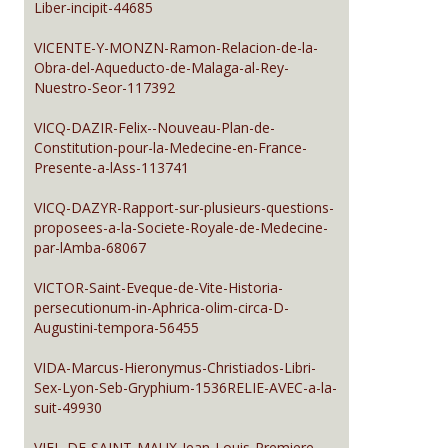
Liber-incipit-44685
VICENTE-Y-MONZN-Ramon-Relacion-de-la-
Obra-del-Aqueducto-de-Malaga-al-Rey-
Nuestro-Seor-117392
VICQ-DAZIR-Felix--Nouveau-Plan-de-
Constitution-pour-la-Medecine-en-France-
Presente-a-lAss-113741
VICQ-DAZYR-Rapport-sur-plusieurs-questions-
proposees-a-la-Societe-Royale-de-Medecine-
par-lAmba-68067
VICTOR-Saint-Eveque-de-Vite-Historia-
persecutionum-in-Aphrica-olim-circa-D-
Augustini-tempora-56455
VIDA-Marcus-Hieronymus-Christiados-Libri-
Sex-Lyon-Seb-Gryphium-1536RELIE-AVEC-a-la-
suit-49930
VIEL-DE-SAINT-MAUX-Jean-Louis-Premiere-