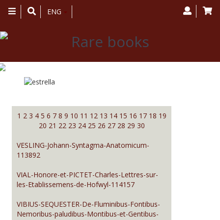
Toggle
ENG
navigation
Inventaire des livres anciens et
rares - page 29
1
2
3
4
5
6
7
8
9
10
11
12
13
14
15
16
17
18
19
20
21
22
23
24
25
26
27
28
29
30
VESLING-Johann-Syntagma-Anatomicum-
113892
VIAL-Honore-et-PICTET-Charles-Lettres-sur-
les-Etablissemens-de-Hofwyl-114157
VIBIUS-SEQUESTER-De-Fluminibus-Fontibus-
Nemoribus-paludibus-Montibus-et-Gentibus-