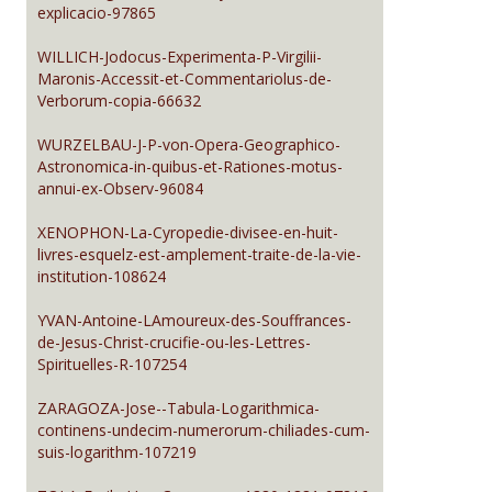
explicacio-97865
WILLICH-Jodocus-Experimenta-P-Virgilii-
Maronis-Accessit-et-Commentariolus-de-
Verborum-copia-66632
WURZELBAU-J-P-von-Opera-Geographico-
Astronomica-in-quibus-et-Rationes-motus-
annui-ex-Observ-96084
XENOPHON-La-Cyropedie-divisee-en-huit-
livres-esquelz-est-amplement-traite-de-la-vie-
institution-108624
YVAN-Antoine-LAmoureux-des-Souffrances-
de-Jesus-Christ-crucifie-ou-les-Lettres-
Spirituelles-R-107254
ZARAGOZA-Jose--Tabula-Logarithmica-
continens-undecim-numerorum-chiliades-cum-
suis-logarithm-107219