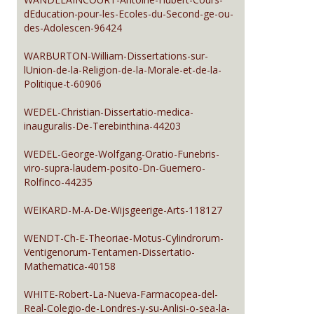
dEducation-pour-les-Ecoles-du-Second-ge-ou-
des-Adolescen-96424
WARBURTON-William-Dissertations-sur-
lUnion-de-la-Religion-de-la-Morale-et-de-la-
Politique-t-60906
WEDEL-Christian-Dissertatio-medica-
inauguralis-De-Terebinthina-44203
WEDEL-George-Wolfgang-Oratio-Funebris-
viro-supra-laudem-posito-Dn-Guernero-
Rolfinco-44235
WEIKARD-M-A-De-Wijsgeerige-Arts-118127
WENDT-Ch-E-Theoriae-Motus-Cylindrorum-
Ventigenorum-Tentamen-Dissertatio-
Mathematica-40158
WHITE-Robert-La-Nueva-Farmacopea-del-
Real-Colegio-de-Londres-y-su-Anlisi-o-sea-la-