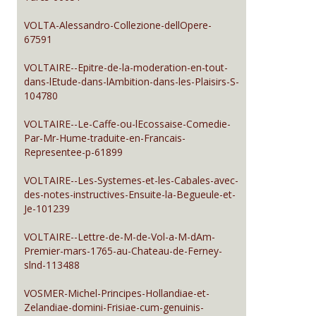
VOLTA-Alessandro-Collezione-dellOpere-
67591
VOLTAIRE--Epitre-de-la-moderation-en-tout-
dans-lEtude-dans-lAmbition-dans-les-Plaisirs-S-
104780
VOLTAIRE--Le-Caffe-ou-lEcossaise-Comedie-
Par-Mr-Hume-traduite-en-Francais-
Representee-p-61899
VOLTAIRE--Les-Systemes-et-les-Cabales-avec-
des-notes-instructives-Ensuite-la-Begueule-et-
Je-101239
VOLTAIRE--Lettre-de-M-de-Vol-a-M-dAm-
Premier-mars-1765-au-Chateau-de-Ferney-
slnd-113488
VOSMER-Michel-Principes-Hollandiae-et-
Zelandiae-domini-Frisiae-cum-genuinis-