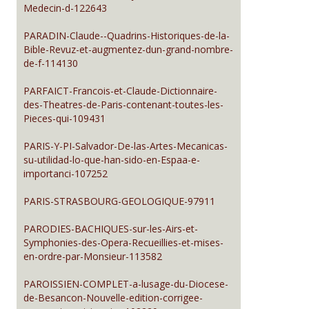
Medecin-d-122643
PARADIN-Claude--Quadrins-Historiques-de-la-
Bible-Revuz-et-augmentez-dun-grand-nombre-
de-f-114130
PARFAICT-Francois-et-Claude-Dictionnaire-
des-Theatres-de-Paris-contenant-toutes-les-
Pieces-qui-109431
PARIS-Y-PI-Salvador-De-las-Artes-Mecanicas-
su-utilidad-lo-que-han-sido-en-Espaa-e-
importanci-107252
PARIS-STRASBOURG-GEOLOGIQUE-97911
PARODIES-BACHIQUES-sur-les-Airs-et-
Symphonies-des-Opera-Recueillies-et-mises-
en-ordre-par-Monsieur-113582
PAROISSIEN-COMPLET-a-lusage-du-Diocese-
de-Besancon-Nouvelle-edition-corrigee-