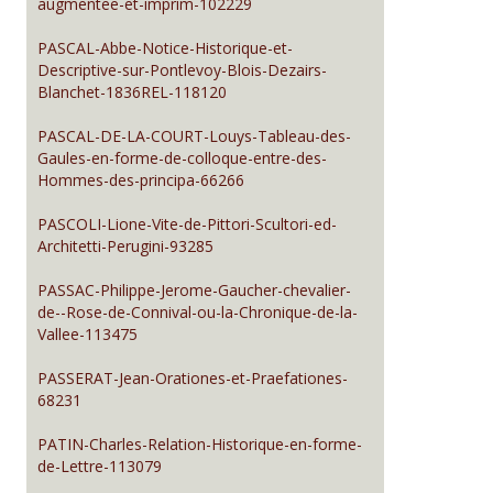
augmentee-et-imprim-102229
PASCAL-Abbe-Notice-Historique-et-
Descriptive-sur-Pontlevoy-Blois-Dezairs-
Blanchet-1836REL-118120
PASCAL-DE-LA-COURT-Louys-Tableau-des-
Gaules-en-forme-de-colloque-entre-des-
Hommes-des-principa-66266
PASCOLI-Lione-Vite-de-Pittori-Scultori-ed-
Architetti-Perugini-93285
PASSAC-Philippe-Jerome-Gaucher-chevalier-
de--Rose-de-Connival-ou-la-Chronique-de-la-
Vallee-113475
PASSERAT-Jean-Orationes-et-Praefationes-
68231
PATIN-Charles-Relation-Historique-en-forme-
de-Lettre-113079