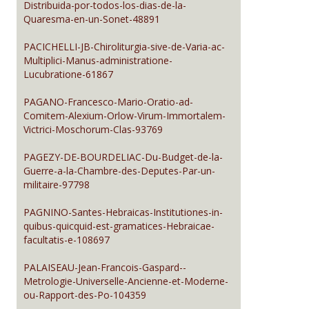
Distribuida-por-todos-los-dias-de-la-
Quaresma-en-un-Sonet-48891
PACICHELLI-JB-Chiroliturgia-sive-de-Varia-ac-
Multiplici-Manus-administratione-
Lucubratione-61867
PAGANO-Francesco-Mario-Oratio-ad-
Comitem-Alexium-Orlow-Virum-Immortalem-
Victrici-Moschorum-Clas-93769
PAGEZY-DE-BOURDELIAC-Du-Budget-de-la-
Guerre-a-la-Chambre-des-Deputes-Par-un-
militaire-97798
PAGNINO-Santes-Hebraicas-Institutiones-in-
quibus-quicquid-est-gramatices-Hebraicae-
facultatis-e-108697
PALAISEAU-Jean-Francois-Gaspard--
Metrologie-Universelle-Ancienne-et-Moderne-
ou-Rapport-des-Po-104359