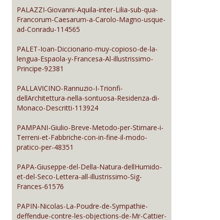
PALAZZI-Giovanni-Aquila-inter-Lilia-sub-qua-
Francorum-Caesarum-a-Carolo-Magno-usque-
ad-Conradu-114565
PALET-Ioan-Diccionario-muy-copioso-de-la-
lengua-Espaola-y-Francesa-Al-illustrissimo-
Principe-92381
PALLAVICINO-Rannuzio-I-Trionfi-
dellArchitettura-nella-sontuosa-Residenza-di-
Monaco-Descritti-113924
PAMPANI-Giulio-Breve-Metodo-per-Stimare-i-
Terreni-et-Fabbriche-con-in-fine-il-modo-
pratico-per-48351
PAPA-Giuseppe-del-Della-Natura-dellHumido-
et-del-Seco-Lettera-all-illustrissimo-Sig-
Frances-61576
PAPIN-Nicolas-La-Poudre-de-Sympathie-
deffendue-contre-les-objections-de-Mr-Cattier-