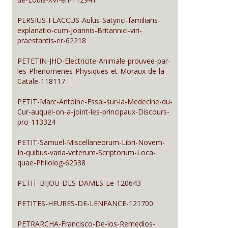
PERSIUS-FLACCUS-Aulus-Satyrici-familiaris-
explanatio-cum-Joannis-Britannici-viri-
praestantis-er-62218
PETETIN-JHD-Electricite-Animale-prouvee-par-
les-Phenomenes-Physiques-et-Moraux-de-la-
Catale-118117
PETIT-Marc-Antoine-Essai-sur-la-Medecine-du-
Cur-auquel-on-a-joint-les-principaux-Discours-
pro-113324
PETIT-Samuel-Miscellaneorum-Libri-Novem-
In-quibus-varia-veterum-Scriptorum-Loca-
quae-Philolog-62538
PETIT-BIJOU-DES-DAMES-Le-120643
PETITES-HEURES-DE-LENFANCE-121700
PETRARCHA-Francisco-De-los-Remedios-