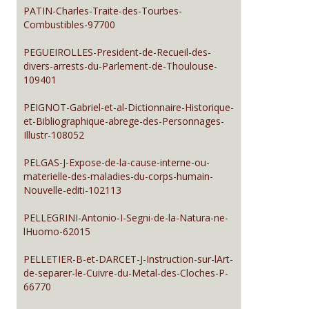
PATIN-Charles-Traite-des-Tourbes-
Combustibles-97700
PEGUEIROLLES-President-de-Recueil-des-
divers-arrests-du-Parlement-de-Thoulouse-
109401
PEIGNOT-Gabriel-et-al-Dictionnaire-Historique-
et-Bibliographique-abrege-des-Personnages-
Illustr-108052
PELGAS-J-Expose-de-la-cause-interne-ou-
materielle-des-maladies-du-corps-humain-
Nouvelle-editi-102113
PELLEGRINI-Antonio-I-Segni-de-la-Natura-ne-
lHuomo-62015
PELLETIER-B-et-DARCET-J-Instruction-sur-lArt-
de-separer-le-Cuivre-du-Metal-des-Cloches-P-
66770