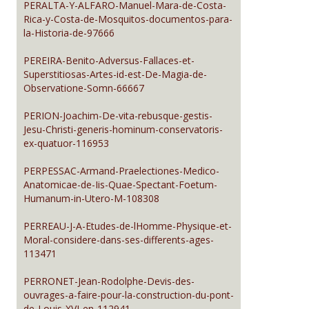
PERALTA-Y-ALFARO-Manuel-Mara-de-Costa-
Rica-y-Costa-de-Mosquitos-documentos-para-
la-Historia-de-97666
PEREIRA-Benito-Adversus-Fallaces-et-
Superstitiosas-Artes-id-est-De-Magia-de-
Observatione-Somn-66667
PERION-Joachim-De-vita-rebusque-gestis-
Jesu-Christi-generis-hominum-conservatoris-
ex-quatuor-116953
PERPESSAC-Armand-Praelectiones-Medico-
Anatomicae-de-Iis-Quae-Spectant-Foetum-
Humanum-in-Utero-M-108308
PERREAU-J-A-Etudes-de-lHomme-Physique-et-
Moral-considere-dans-ses-differents-ages-
113471
PERRONET-Jean-Rodolphe-Devis-des-
ouvrages-a-faire-pour-la-construction-du-pont-
de-Louis-XVI-en-112941