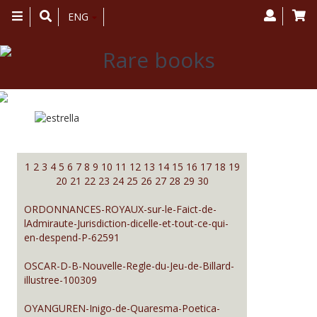
Toggle
ENG
navigation
Inventaire des livres anciens et
rares - page 21
1
2
3
4
5
6
7
8
9
10
11
12
13
14
15
16
17
18
19
20
21
22
23
24
25
26
27
28
29
30
ORDONNANCES-ROYAUX-sur-le-Faict-de-
lAdmiraute-Jurisdiction-dicelle-et-tout-ce-qui-
en-despend-P-62591
OSCAR-D-B-Nouvelle-Regle-du-Jeu-de-Billard-
illustree-100309
OYANGUREN-Inigo-de-Quaresma-Poetica-