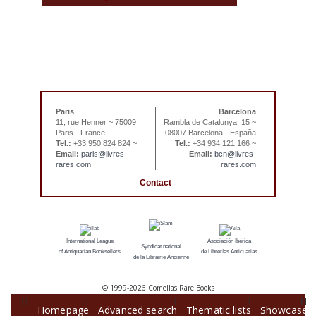
sitemap |
book list
last updated
today 08/08/2026
Paris
Barcelona
11, rue Henner ~ 75009
Rambla de Catalunya, 15 ~
Paris - France
08007 Barcelona - España
Tel.:
+33 950 824 824 ~
Tel.:
+34 934 121 166 ~
Email:
paris@livres-
Email:
bcn@livres-
rares.com
rares.com
Contact
International League
Asociación Ibérica
Syndicat national
of Antiquarian Booksellers
de Librerías Anticuarias
de la Librairie Ancienne
© 1999-
2026 Comellas Rare Books
Homepage
Advanced search
Thematic lists
Showcase