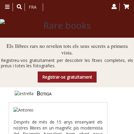
Toggle
FRA
navigation
Els llibres rars no revelen tots els seus secrets a primera
vista.
Registreu-vos gratuïtament per descobrir les fitxes completes, els
preus i totes les fotografies.
Registrar-se gratuïtament
Botiga
Després de més de 15 anys ensenyant els
nostres llibres en un magnific pis modernista
del Eixample barceloní, hem obert nova