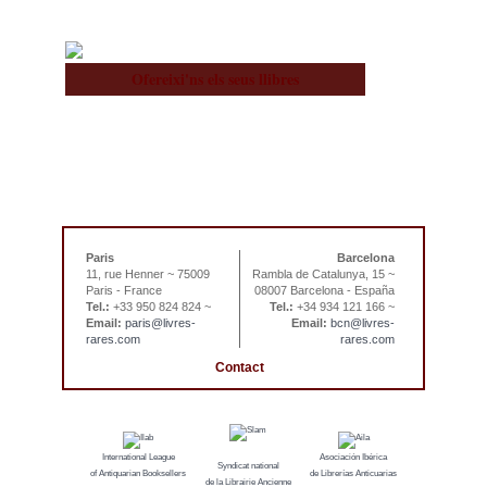
Ofereixi'ns els seus llibres
Paris
Barcelona
11, rue Henner ~ 75009
Rambla de Catalunya, 15 ~
Paris - France
08007 Barcelona - España
Tel.:
+33 950 824 824 ~
Tel.:
+34 934 121 166 ~
Email:
paris@livres-
Email:
bcn@livres-
rares.com
rares.com
Contact
International League
Asociación Ibérica
Syndicat national
of Antiquarian Booksellers
de Librerías Anticuarias
de la Librairie Ancienne