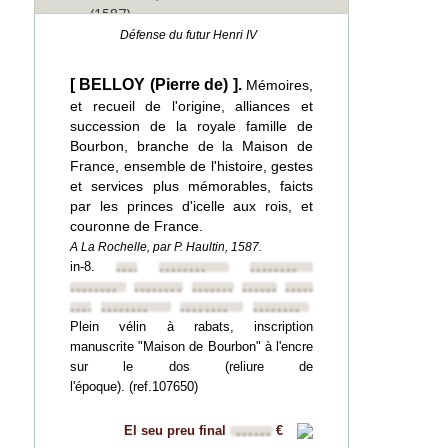
(1587)
Défense du futur Henri IV
[ BELLOY (Pierre de) ].
Mémoires,
et recueil de l'origine, alliances et
succession de la royale famille de
Bourbon, branche de la Maison de
France, ensemble de l'histoire, gestes
et services plus mémorables, faicts
par les princes d'icelle aux rois, et
couronne de France.
A La Rochelle, par P. Haultin, 1587.
in-8.
••••••••
••••••••
••••••••
••••••••
••••••••
••••••••
••••••••
••••••••
••••••••
••••••••
••••••••
••••••••
Plein vélin à rabats, inscription
manuscrite "Maison de Bourbon" à l'encre
sur le dos (reliure de
l'époque). (ref.107650)
El seu preu final
€
••••••