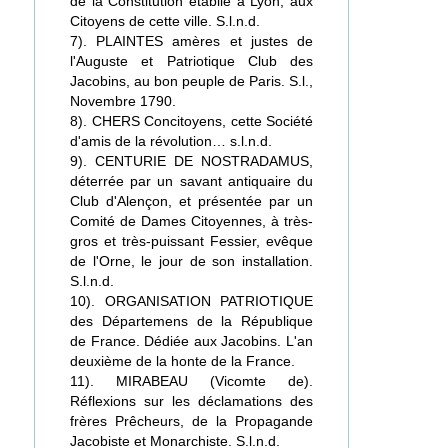
de la Constitution établie à Lyon, aux
Citoyens de cette ville. S.l.n.d.
7). PLAINTES amères et justes de
l'Auguste et Patriotique Club des
Jacobins, au bon peuple de Paris. S.l.,
Novembre 1790.
8). CHERS Concitoyens, cette Société
d'amis de la révolution… s.l.n.d.
9). CENTURIE DE NOSTRADAMUS,
déterrée par un savant antiquaire du
Club d'Alençon, et présentée par un
Comité de Dames Citoyennes, à très-
gros et très-puissant Fessier, evêque
de l'Orne, le jour de son installation.
S.l.n.d.
10). ORGANISATION PATRIOTIQUE
des Départemens de la République
de France. Dédiée aux Jacobins. L'an
deuxième de la honte de la France.
11). MIRABEAU (Vicomte de).
Réflexions sur les déclamations des
frères Prêcheurs, de la Propagande
Jacobiste et Monarchiste. S.l.n.d.