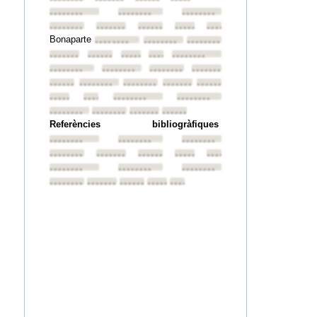
••••••••
••••••••
••••••••
••••••••
••••••••
••••••••
••••••••
••••••••
Bonaparte
••••••••
••••••••
••••••••
••••••••
••••••••
••••••••
••••••••
••••••••
••••••••
••••••••
••••••••
••••••••
••••••••
••••••••
••••••••
••••••••
••••••••
••••••••
••••••••
••••••••
••••••••
••••••••
••••••••
••••••••
••••••••
Referències bibliogràfiques
••••••••
••••••••
••••••••
••••••••
••••••••
••••••••
••••••••
••••••••
••••••••
••••••••
••••••••
••••••••
••••••••
••••••••
••••••••
••••••••