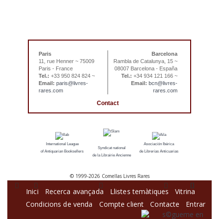
Paris
Barcelona
11, rue Henner ~ 75009
Rambla de Catalunya, 15 ~
Paris - France
08007 Barcelona - España
Tel.:
+33 950 824 824 ~
Tel.:
+34 934 121 166 ~
Email:
paris@livres-
Email:
bcn@livres-
rares.com
rares.com
Contact
International League
Asociación Ibérica
Syndicat national
of Antiquarian Booksellers
de Librerías Anticuarias
de la Librairie Ancienne
© 1999-
2026 Comellas Livres Rares
Inici
Recerca avançada
Llistes temàtiques
Vitrina
Condicions de venda
Compte client
Contacte
Entrar