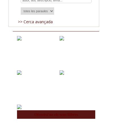
>> Cerca avançada
Adquisicions
Blog
Nosaltres
Equip
Ofereixi'ns els seus llibres