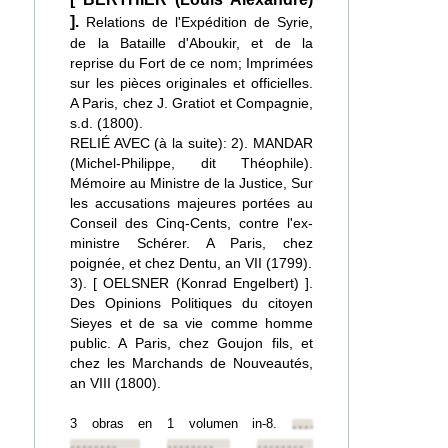
].
Relations de l'Expédition de Syrie,
de la Bataille d'Aboukir, et de la
reprise du Fort de ce nom; Imprimées
sur les pièces originales et officielles.
A Paris, chez J. Gratiot et Compagnie,
s.d. (1800).
RELIÉ AVEC (à la suite): 2). MANDAR
(Michel-Philippe, dit Théophile).
Mémoire au Ministre de la Justice, Sur
les accusations majeures portées au
Conseil des Cinq-Cents, contre l'ex-
ministre Schérer. A Paris, chez
poignée, et chez Dentu, an VII (1799).
3). [ OELSNER (Konrad Engelbert) ].
Des Opinions Politiques du citoyen
Sieyes et de sa vie comme homme
public. A Paris, chez Goujon fils, et
chez les Marchands de Nouveautés,
an VIII (1800).
3 obras en 1 volumen in-8.
••••••••
••••••••
••••••••
••••••••