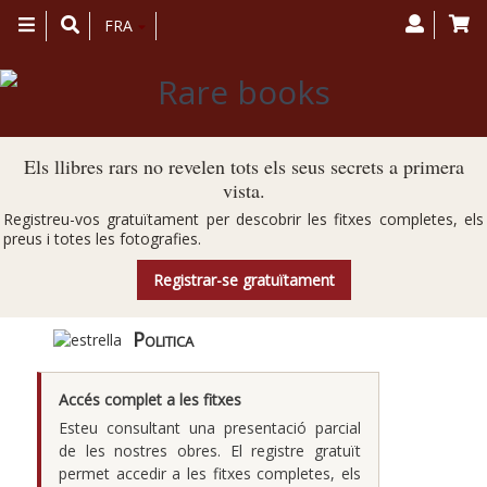
Toggle
FRA
navigation
Els llibres rars no revelen tots els seus secrets a primera
vista.
Registreu-vos gratuïtament per descobrir les fitxes completes, els
preus i totes les fotografies.
Registrar-se gratuïtament
Politica
Accés complet a les fitxes
Esteu consultant una presentació parcial
de les nostres obres. El registre gratuït
permet accedir a les fitxes completes, els