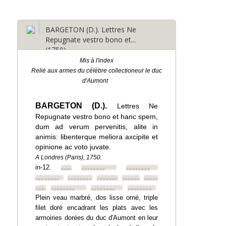
BARGETON (D.). Lettres Ne
Repugnate vestro bono et...
(1750)
Mis à l'index
Relié aux armes du célèbre collectioneur le duc
d'Aumont
BARGETON (D.).
Lettres Ne
Repugnate vestro bono et hanc spem,
dum ad verum pervenitis, alite in
animis: libenterque meliora axcipite et
opinione ac voto juvate.
A Londres (Paris), 1750.
in-12.
••••••••
••••••••
••••••••
••••••••
••••••••
••••••••
••••••••
••••••••
••••••••
••••••••
••••••••
••••••••
Plein veau marbré, dos lisse orné, triple
filet doré encadrant les plats avec les
armoiries dorées du duc d'Aumont en leur