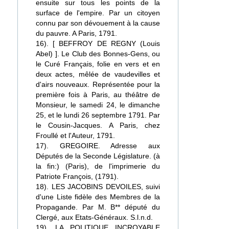
ensuite sur tous les points de la
surface de l'empire. Par un citoyen
connu par son dévouement à la cause
du pauvre. A Paris, 1791.
16). [ BEFFROY DE REGNY (Louis
Abel) ]. Le Club des Bonnes-Gens, ou
le Curé Français, folie en vers et en
deux actes, mêlée de vaudevilles et
d'airs nouveaux. Représentée pour la
première fois à Paris, au théâtre de
Monsieur, le samedi 24, le dimanche
25, et le lundi 26 septembre 1791. Par
le Cousin-Jacques. A Paris, chez
Froullé et l'Auteur, 1791.
17). GREGOIRE. Adresse aux
Députés de la Seconde Législature. (à
la fin:) (Paris), de l'imprimerie du
Patriote François, (1791).
18). LES JACOBINS DEVOILES, suivi
d'une Liste fidèle des Membres de la
Propagande. Par M. B** député du
Clergé, aux Etats-Généraux. S.l.n.d.
19). LA POLITIQUE INCROYABLE