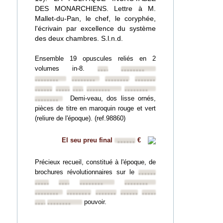
DES MONARCHIENS. Lettre à M.
Mallet-du-Pan, le chef, le coryphée,
l'écrivain par excellence du système
des deux chambres. S.l.n.d.
Ensemble 19 opuscules reliés en 2
volumes in-8.
••••••••
••••••••
••••••••
••••••••
••••••••
••••••••
••••••••
••••••••
••••••••
••••••••
••••••••
Demi-veau, dos lisse ornés,
••••••••
pièces de titre en maroquin rouge et vert
(reliure de l'époque). (ref.98860)
El seu preu final
€
••••••
Précieux recueil, constitué à l'époque, de
brochures révolutionnaires sur le
••••••••
••••••••
••••••••
••••••••
••••••••
••••••••
••••••••
••••••••
••••••••
••••••••
pouvoir.
••••••••
••••••••