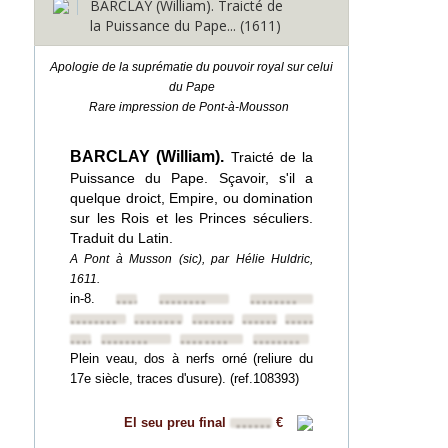
BARCLAY (William). Traicté de
la Puissance du Pape... (1611)
Apologie de la suprématie du pouvoir royal sur celui
du Pape
Rare impression de Pont-à-Mousson
BARCLAY (William).
Traicté de la
Puissance du Pape. Sçavoir, s'il a
quelque droict, Empire, ou domination
sur les Rois et les Princes séculiers.
Traduit du Latin.
A Pont à Musson (sic), par Hélie Huldric,
1611.
in-8.
••••••••
••••••••
••••••••
••••••••
••••••••
••••••••
••••••••
••••••••
••••••••
••••••••
••••••••
••••••••
Plein veau, dos à nerfs orné (reliure du
17e siècle, traces d'usure). (ref.108393)
El seu preu final
€
••••••