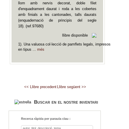
llom amb nervis decorat, doble filet
d'enquadrament daurat i roda a les cobertes
amb finials a les cantonades, talls daurats
(enquadernació de principis del segle
18). (ref.97680)
llibre disponible
1). Una valuosa col·lecció de pamflets legals, impresos
en tipus ...
més
<< Llibre precedent
Llibre següent >>
Buscar en el nostre inventari
Recerca ràpida per paraula clau :