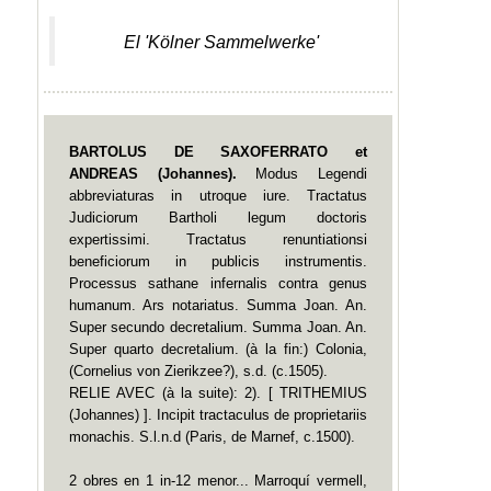
El 'Kölner Sammelwerke'
BARTOLUS DE SAXOFERRATO et
ANDREAS (Johannes).
Modus Legendi
abbreviaturas in utroque iure. Tractatus
Judiciorum Bartholi legum doctoris
expertissimi. Tractatus renuntiationsi
beneficiorum in publicis instrumentis.
Processus sathane infernalis contra genus
humanum. Ars notariatus. Summa Joan. An.
Super secundo decretalium. Summa Joan. An.
Super quarto decretalium. (à la fin:) Colonia,
(Cornelius von Zierikzee?), s.d. (c.1505).
RELIE AVEC (à la suite): 2). [ TRITHEMIUS
(Johannes) ]. Incipit tractaculus de proprietariis
monachis. S.l.n.d (Paris, de Marnef, c.1500).
2 obres en 1 in-12 menor...
Marroquí vermell,