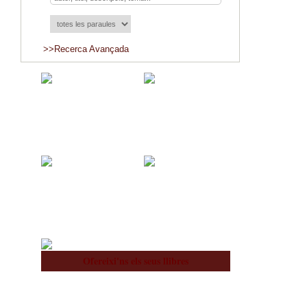
>>Recerca Avançada
Adquisicions
Blog
Nosaltres
Equip
Ofereixi'ns els seus llibres