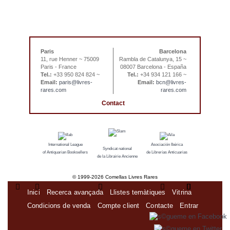
Paris
Barcelona
11, rue Henner ~ 75009
Rambla de Catalunya, 15 ~
Paris - France
08007 Barcelona - España
Tel.:
+33 950 824 824 ~
Tel.:
+34 934 121 166 ~
Email:
paris@livres-
Email:
bcn@livres-
rares.com
rares.com
Contact
International League
Asociación Ibérica
Syndicat national
of Antiquarian Booksellers
de Librerías Anticuarias
de la Librairie Ancienne
© 1999-
2026 Comellas Livres Rares
Inici
Recerca avançada
Llistes temàtiques
Vitrina
Condicions de venda
Compte client
Contacte
Entrar