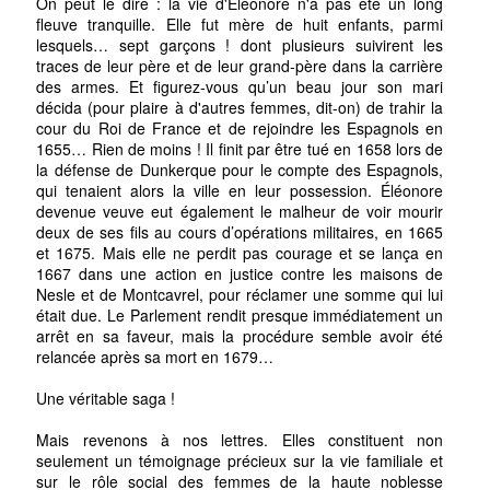
On peut le dire : la vie d'Éléonore n'a pas été un long
fleuve tranquille. Elle fut mère de huit enfants, parmi
lesquels… sept garçons ! dont plusieurs suivirent les
traces de leur père et de leur grand-père dans la carrière
des armes. Et figurez-vous qu’un beau jour son mari
décida (pour plaire à d'autres femmes, dit-on) de trahir la
cour du Roi de France et de rejoindre les Espagnols en
1655… Rien de moins ! Il finit par être tué en 1658 lors de
la défense de Dunkerque pour le compte des Espagnols,
qui tenaient alors la ville en leur possession. Éléonore
devenue veuve eut également le malheur de voir mourir
deux de ses fils au cours d’opérations militaires, en 1665
et 1675. Mais elle ne perdit pas courage et se lança en
1667 dans une action en justice contre les maisons de
Nesle et de Montcavrel, pour réclamer une somme qui lui
était due. Le Parlement rendit presque immédiatement un
arrêt en sa faveur, mais la procédure semble avoir été
relancée après sa mort en 1679…
Une véritable saga !
Mais revenons à nos lettres. Elles constituent non
seulement un témoignage précieux sur la vie familiale et
sur le rôle social des femmes de la haute noblesse