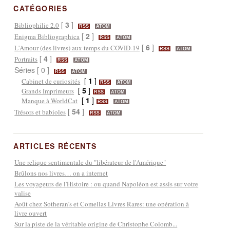
CATÉGORIES
[
3
]
Bibliophilie 2.0
RSS
ATOM
[
2
]
Enigma Bibliographica
RSS
ATOM
[
6
]
L'Amour (des livres) aux temps du COVID-19
RSS
ATOM
[
4
]
Portraits
RSS
ATOM
Séries [ 0 ]
RSS
ATOM
[
1
]
Cabinet de curiosités
RSS
ATOM
[
5
]
Grands Imprimeurs
RSS
ATOM
[
1
]
Manque à WorldCat
RSS
ATOM
[
54
]
Trésors et babioles
RSS
ATOM
ARTICLES RÉCENTS
Une relique sentimentale du "libérateur de l'Amérique"
Brûlons nos livres… on a internet
Les voyageurs de l'Histoire : ou quand Napoléon est assis sur votre
valise
Août chez Sotheran’s et Comellas Livres Rares: une opération à
livre ouvert
Sur la piste de la véritable origine de Christophe Colomb...