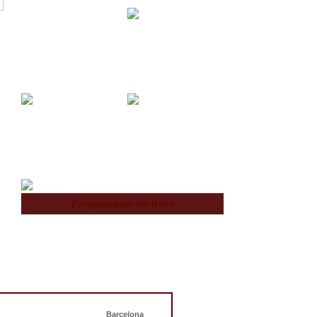
Acquisitions
Blog
À notre Sujet
Équipe
Proposez-nous vos livres
Barcelona