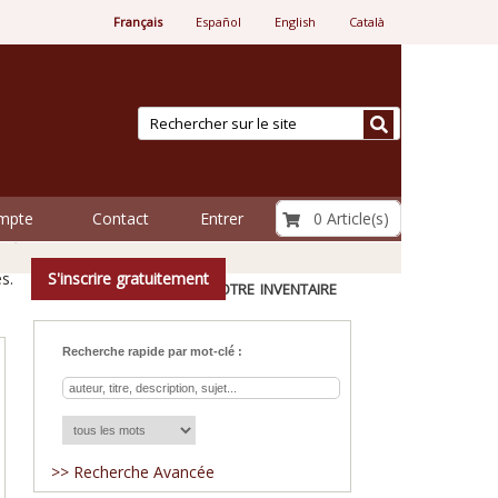
Français
Español
English
Català
€ 0.00
0 Article(s)
ompte
Contact
Entrer
regard.
s.
S'inscrire gratuitement
Explorer notre inventaire
Recherche rapide par mot-clé :
>> Recherche Avancée