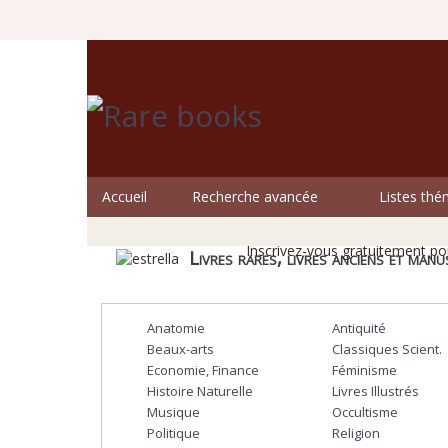
Accueil
Recherche avancée
Listes thé
Les li
Inscrivez-vous gratuitement pou
Livres rares, livres anciens et manu
Anatomie
Antiquité
Beaux-arts
Classiques Scient.
Economie, Finance
Féminisme
Histoire Naturelle
Livres Illustrés
Musique
Occultisme
Politique
Religion