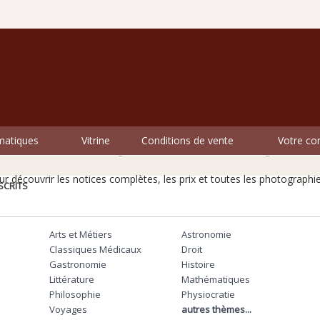
matiques
Vitrine
Conditions de vente
Votre c
vres rares ne livrent pas tous leurs secrets au premier 
r découvrir les notices complètes, les prix et toutes les photographie
scrits
Arts et Métiers
Astronomie
Classiques Médicaux
Droit
Gastronomie
Histoire
Littérature
Mathématiques
Philosophie
Physiocratie
Voyages
autres thèmes...