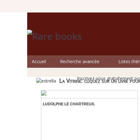
Accueil
Recherche avancée
Listes thé
Les li
Inscrivez-vous gratuitement pou
La Vitrine: cliquez sur un livre pour
LUDOLPHE LE CHARTREUX.