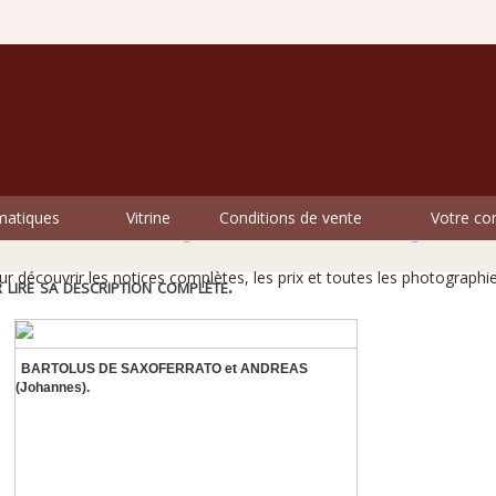
matiques
Vitrine
Conditions de vente
Votre c
vres rares ne livrent pas tous leurs secrets au premier 
r découvrir les notices complètes, les prix et toutes les photographie
 lire sa description complète.
BARTOLUS DE SAXOFERRATO et ANDREAS
(Johannes).