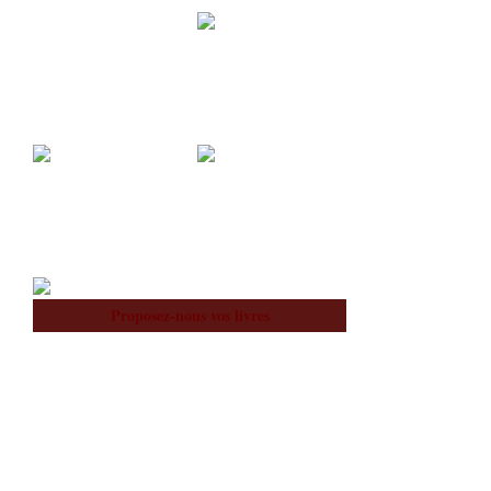
Acquisitions
Blog
À notre Sujet
Équipe
Proposez-nous vos livres