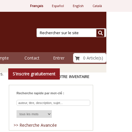
Français
Español
English
Català
€ 0.00
0 Article(s)
ompte
Contact
Entrer
regard.
s.
S'inscrire gratuitement
Explorer notre inventaire
Recherche rapide par mot-clé :
>> Recherche Avancée