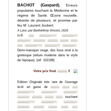
BACHOT (Gaspard).
Erreurs
populaires touchant la Médecine et le
régime de Santé. Œuvre nouvelle,
désirée de plusieurs, et promise par
feu M. Laurent Joubert.
A Lyon, par Barthélémy Vincent, 1626.
in-8.
••••••••
••••••••
••••••••
••••••••
••••••••
••••••••
••••••••
••••••••
••••••••
••••••••
••••••••
••••••••
Demi-maroquin rouge, dos lisse orné à la
grotesque (reliure moderne dans le style
de l'époque). (réf. 102188)
Votre prix final
€
••••••
Edition Originale très rare de l'ouvrage
écrit en guise de
••••••••
••••••••
••••••••
••••••••
••••••••
••••••••
touchant
••••••••
••••••••
••••••••
••••••••
••••••••
••••••••
••••••••
••••••••
••••••••
••••••••
••••••••
••••••••