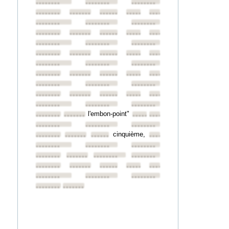
••••••••
••••••••
••••••••
••••••••
••••••••
••••••••
••••••••
••••••••
••••••••
••••••••
••••••••
••••••••
••••••••
••••••••
••••••••
••••••••
••••••••
••••••••
••••••••
••••••••
••••••••
••••••••
••••••••
••••••••
••••••••
••••••••
••••••••
••••••••
••••••••
••••••••
••••••••
••••••••
••••••••
••••••••
••••••••
••••••••
••••••••
••••••••
••••••••
••••••••
••••••••
••••••••
••••••••
l'embon-point"
••••••••
••••••••
••••••••
••••••••
••••••••
••••••••
••••••••
cinquième,
••••••••
••••••••
••••••••
••••••••
••••••••
••••••••
••••••••
••••••••
••••••••
••••••••
••••••••
••••••••
••••••••
••••••••
••••••••
••••••••
••••••••
••••••••
••••••••
••••••••
••••••••