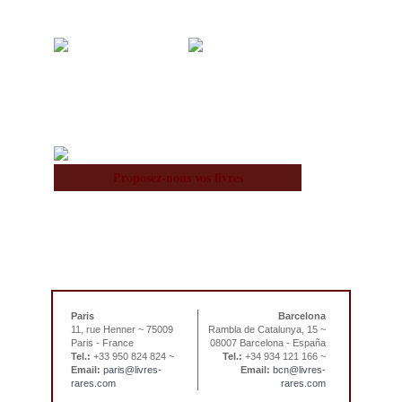
À notre Sujet
Équipe
Proposez-nous vos livres
Paris
Barcelona
11, rue Henner ~ 75009
Rambla de Catalunya, 15 ~
Paris - France
08007 Barcelona - España
Tel.:
+33 950 824 824 ~
Tel.:
+34 934 121 166 ~
Email:
paris@livres-
Email:
bcn@livres-
rares.com
rares.com