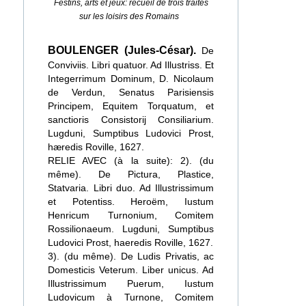
Festins, arts et jeux: recueil de trois traités
sur les loisirs des Romains
BOULENGER (Jules-César).
De
Conviviis. Libri quatuor. Ad Illustriss. Et
Integerrimum Dominum, D. Nicolaum
de Verdun, Senatus Parisiensis
Principem, Equitem Torquatum, et
sanctioris Consistorij Consiliarium.
Lugduni, Sumptibus Ludovici Prost,
hæredis Roville, 1627.
RELIE AVEC (à la suite): 2). (du
même). De Pictura, Plastice,
Statvaria. Libri duo. Ad Illustrissimum
et Potentiss. Heroëm, Iustum
Henricum Turnonium, Comitem
Rossilionaeum. Lugduni, Sumptibus
Ludovici Prost, haeredis Roville, 1627.
3). (du même). De Ludis Privatis, ac
Domesticis Veterum. Liber unicus. Ad
Illustrissimum Puerum, Iustum
Ludovicum à Turnone, Comitem