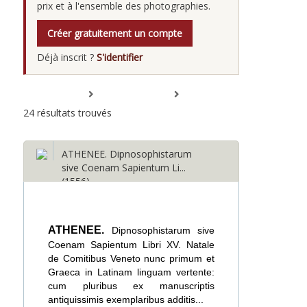
prix et à l'ensemble des photographies.
Créer gratuitement un compte
Déjà inscrit ?
S'identifier
Tout déplier
Tout replier
24 résultats trouvés
ATHENEE. Dipnosophistarum
sive Coenam Sapientum Li...
(1556)
ATHENEE.
Dipnosophistarum sive
Coenam Sapientum Libri XV. Natale
de Comitibus Veneto nunc primum et
Graeca in Latinam linguam vertente:
cum pluribus ex manuscriptis
antiquissimis exemplaribus additis...