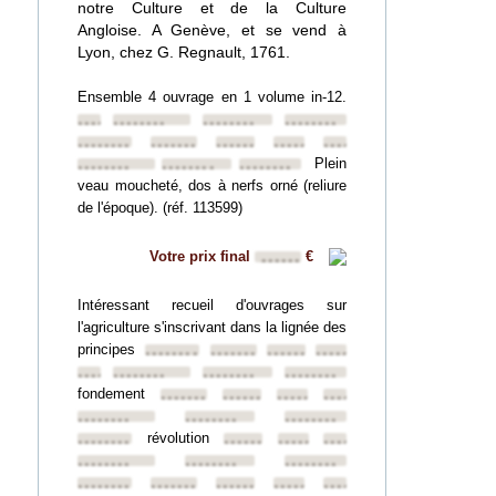
notre Culture et de la Culture
Angloise. A Genève, et se vend à
Lyon, chez G. Regnault, 1761.
Ensemble 4 ouvrage en 1 volume in-12.
••••••••
••••••••
••••••••
••••••••
••••••••
••••••••
••••••••
••••••••
••••••••
Plein
••••••••
••••••••
••••••••
veau moucheté, dos à nerfs orné (reliure
de l'époque). (réf. 113599)
Votre prix final
€
••••••
Intéressant recueil d'ouvrages sur
l'agriculture s'inscrivant dans la lignée des
principes
••••••••
••••••••
••••••••
••••••••
••••••••
••••••••
••••••••
••••••••
fondement
••••••••
••••••••
••••••••
••••••••
••••••••
••••••••
••••••••
révolution
••••••••
••••••••
••••••••
••••••••
••••••••
••••••••
••••••••
••••••••
••••••••
••••••••
••••••••
••••••••