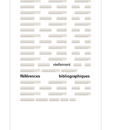
••••••••
••••••••
••••••••
••••••••
••••••••
••••••••
••••••••
••••••••
••••••••
••••••••
••••••••
••••••••
••••••••
••••••••
••••••••
••••••••
••••••••
••••••••
••••••••
••••••••
••••••••
••••••••
••••••••
••••••••
••••••••
••••••••
••••••••
••••••••
••••••••
••••••••
••••••••
••••••••
••••••••
••••••••
••••••••
••••••••
••••••••
••••••••
••••••••
••••••••
••••••••
••••••••
••••••••
réellement
••••••••
••••••••
••••••••
••••••••
••••••••
••••••••
••••••••
Références bibliographiques
••••••••
••••••••
••••••••
••••••••
••••••••
••••••••
••••••••
••••••••
••••••••
••••••••
••••••••
••••••••
••••••••
••••••••
••••••••
••••••••