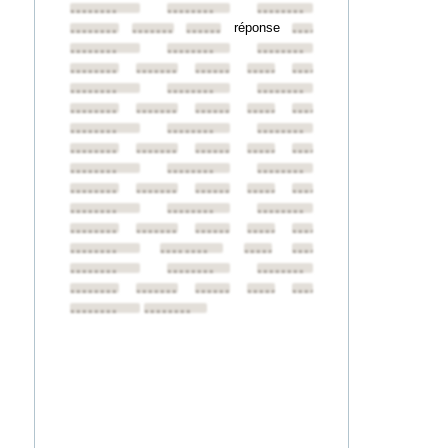
••••••••
••••••••
••••••••
réponse
••••••••
••••••••
••••••••
••••••••
••••••••
••••••••
••••••••
••••••••
••••••••
••••••••
••••••••
••••••••
••••••••
••••••••
••••••••
••••••••
••••••••
••••••••
••••••••
••••••••
••••••••
••••••••
••••••••
••••••••
••••••••
••••••••
••••••••
••••••••
••••••••
••••••••
••••••••
••••••••
••••••••
••••••••
••••••••
••••••••
••••••••
••••••••
••••••••
••••••••
••••••••
••••••••
••••••••
••••••••
••••••••
••••••••
••••••••
••••••••
••••••••
••••••••
••••••••
••••••••
••••••••
••••••••
••••••••
••••••••
••••••••
••••••••