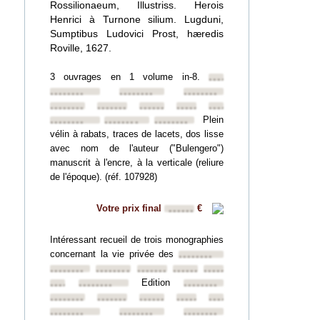
Rossilionaeum, Illustriss. Herois
Henrici à Turnone silium. Lugduni,
Sumptibus Ludovici Prost, hæredis
Roville, 1627.
3 ouvrages en 1 volume in-8.
••••••••
••••••••
••••••••
••••••••
••••••••
••••••••
••••••••
••••••••
••••••••
Plein
••••••••
••••••••
••••••••
vélin à rabats, traces de lacets, dos lisse
avec nom de l'auteur ("Bulengero")
manuscrit à l'encre, à la verticale (reliure
de l'époque). (réf. 107928)
Votre prix final
€
••••••
Intéressant recueil de trois monographies
concernant la vie privée des
••••••••
••••••••
••••••••
••••••••
••••••••
••••••••
Edition
••••••••
••••••••
••••••••
••••••••
••••••••
••••••••
••••••••
••••••••
••••••••
••••••••
••••••••