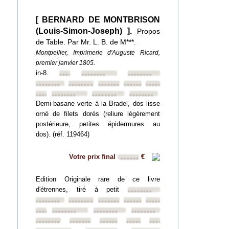
[ BERNARD DE MONTBRISON
(Louis-Simon-Joseph) ].
Propos
de Table. Par Mr. L. B. de M***.
Montpellier, Imprimerie d'Auguste Ricard,
premier janvier 1805.
in-8.
••••••••
••••••••
••••••••
••••••••
••••••••
••••••••
••••••••
••••••••
••••••••
••••••••
••••••••
••••••••
Demi-basane verte à la Bradel, dos lisse
orné de filets dorés (reliure légèrement
postérieure, petites épidermures au
dos). (réf. 119464)
Votre prix final
€
••••••
Edition Originale rare de ce livre
d'étrennes, tiré à petit
••••••••
••••••••
••••••••
••••••••
••••••••
••••••••
••••••••
••••••••
••••••••
••••••••
••••••••
••••••••
••••••••
••••••••
••••••••