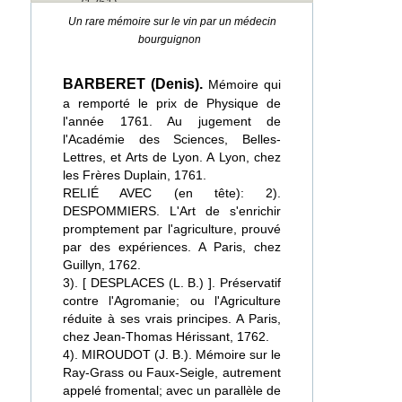
(1761)
Un rare mémoire sur le vin par un médecin
bourguignon
BARBERET (Denis).
Mémoire qui
a remporté le prix de Physique de
l'année 1761. Au jugement de
l'Académie des Sciences, Belles-
Lettres, et Arts de Lyon. A Lyon, chez
les Frères Duplain, 1761.
RELIÉ AVEC (en tête): 2).
DESPOMMIERS. L'Art de s'enrichir
promptement par l'agriculture, prouvé
par des expériences. A Paris, chez
Guillyn, 1762.
3). [ DESPLACES (L. B.) ]. Préservatif
contre l'Agromanie; ou l'Agriculture
réduite à ses vrais principes. A Paris,
chez Jean-Thomas Hérissant, 1762.
4). MIROUDOT (J. B.). Mémoire sur le
Ray-Grass ou Faux-Seigle, autrement
appelé fromental; avec un parallèle de