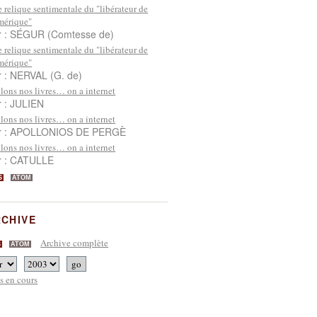
 relique sentimentale du "libérateur de
mérique"
r : SÉGUR (Comtesse de)
 relique sentimentale du "libérateur de
mérique"
r : NERVAL (G. de)
lons nos livres… on a internet
r : JULIEN
lons nos livres… on a internet
r : APOLLONIOS DE PERGÈ
lons nos livres… on a internet
r : CATULLE
S
ATOM
CHIVE
Archive complète
S
ATOM
s en cours