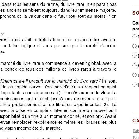
, dans tous les sens du terme, du livre rare, n'en paraît pas
vres anciens semblent toujours, dans leur immense majorité,
S
t prendra de la valeur dans le futur (ou, tout au moins, n'en
Com
po
s:
M
res rares avait autrefois tendance à s'accroître avec le
 certaine logique si vous pensez que la rareté s'accroît
E
ps.
E
e marché du livre rare a commencé à devenir global, avec la
E
la portée de tous des millions de livres rares à travers le
E
internet a-t-il produit sur le marché du livre rare?
Ils sont
P
 de ce rapide survol n'est pas d'offrir un rapport complet
x importantes conséquences: 1). L'accès au monde virtuel a
aissances qui étaient jusqu'alors réservées à un petit
caires professionnels et de libraires expérimentés. 2). La
é avec la prise en compte d'internet comme un nouvel outil
sponibilité d'un titre à un moment donné, et son prix. Avant
C
pouvait remplacer l'expérience et même les libraires les plus
ne vision incomplète du marché.
Bib
Eni