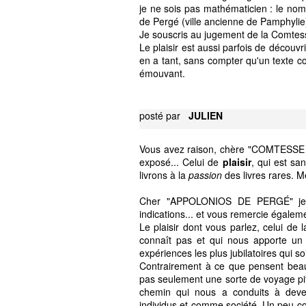
je ne sois pas mathématicien : le nom
de Pergé (ville ancienne de Pamphylie
Je souscris au jugement de la Comtes
Le plaisir est aussi parfois de découvr
en a tant, sans compter qu'un texte c
émouvant.
posté par
JULIEN
Vous avez raison, chère "COMTESSE 
exposé... Celui de
plaisir
, qui est s
livrons à la
passion
des livres rares. M
Cher "APPOLONIOS DE PERGÉ" je m
indications... et vous remercie égaleme
Le plaisir dont vous parlez, celui de
connaît pas et qui nous apporte un
expériences les plus jubilatoires qui so
Contrairement à ce que pensent beau
pas seulement une sorte de voyage pitt
chemin qui nous a conduits à dev
individus et comme société. Un peu co