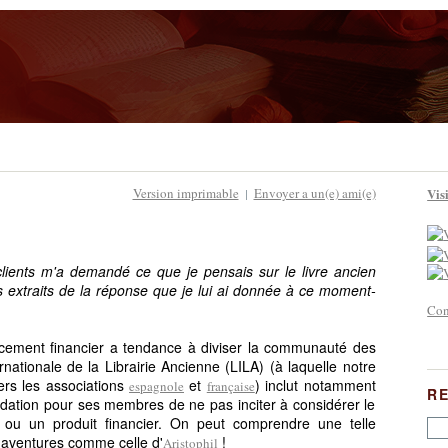
Version imprimable
Envoyer a un(e) ami(e)
Visi
|
lients m'a demandé ce que je pensais sur le livre ancien
 extraits de la réponse que je lui ai donnée à ce moment-
Con
acement financier a tendance à diviser la communauté des
ernationale de la Librairie Ancienne (LILA) (à laquelle notre
vers les associations
et
)
inclut notamment
espagnole
française
R
ation pour ses membres de ne pas inciter à considérer le
 ou un produit financier. On peut comprendre une telle
 aventures comme celle d'
!
Aristophil