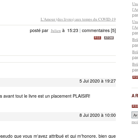
Une
l'A
pa
L'Amour (des livres) aux temps du COVID-19
Une
l'A
posté par
à 15:23
|
commentaires [5]
Julien
pa
RSS
ATOM
Brû
pa
Brû
pa
Brû
pa
RS
5 Jui 2020 à 19:27
AR
 avant tout le livre est un placement PLAISIR!
RS
8 Jui 2020 à 10:00
moi
pseudo que vous m'avez attribué et qui m'honore, bien que