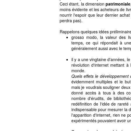
Ceci étant, la dimension
patrimoniale
moins évidente et les acheteurs de li
nourrir l'espoir que leur dernier acha
perdra pas).
Rappelons quelques idées préliminaire
grosso modo, la valeur des liv
temps, ce qui répondait à une
généralement aussi avec le tem
il y a une vingtaine d'années, l
révolution d'internet mettant à 
monde.
Quels effets le développement d'
évidemment multiples et le but
mais je voudrais souligner deu
donné accès à tous à des conn
nombre d'érudits, de bibliothé
redéfinition de l'idée de raret
indispensable pour mesurer la di
l'apparition d'internet, rien ne 
expérimentés pouvaient avoir u