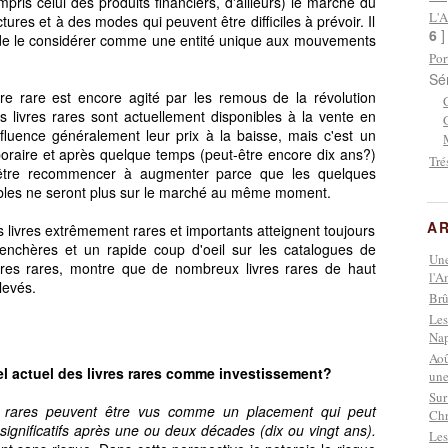
is celui des produits financiers, d'ailleurs) le marché du
L'A
ctures et à des modes qui peuvent être difficiles à prévoir. Il
6
 de le considérer comme une entité unique aux mouvements
Por
Sé
re rare est encore agité par les remous de la révolution
ns livres rares sont actuellement disponibles à la vente en
nfluence généralement leur prix à la baisse, mais c'est un
aire et après quelque temps (peut-être encore dix ans?)
Tré
t-être recommencer à augmenter parce que les quelques
ibles ne seront plus sur le marché au même moment.
AR
es livres extrêmement rares et importants atteignent toujours
enchères et un rapide coup d'oeil sur les catalogues de
Une
 livres rares, montre que de nombreux livres rares de haut
l'A
levés.
Brû
Les
Nap
Aoû
iel actuel des livres rares comme investissement?
une
Sur
res rares peuvent être vus comme un placement qui peut
Chr
ignificatifs après une ou deux décades (dix ou vingt ans).
Les