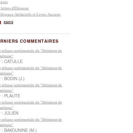
yages
 lettres d'Eléonore
elligence Artificielle et Livres Anciens
S
ATOM
RNIERS COMMENTAIRES
 relique sentimentale du "libérateur de
mérique"
r : CATULLE
 relique sentimentale du "libérateur de
mérique"
r : BODIN (J.)
 relique sentimentale du "libérateur de
mérique"
r : PLAUTE
 relique sentimentale du "libérateur de
mérique"
r : JULIEN
 relique sentimentale du "libérateur de
mérique"
r : BAKOUNINE (M.)