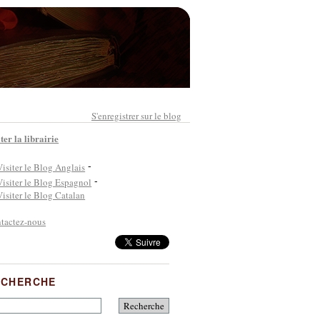
S'enregistrer sur le blog
ter la librairie
-
-
tactez-nous
ECHERCHE