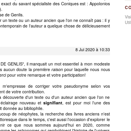
 exact du savant spécialiste des Coniques est : Appolonios
C
).
se de Genlis.
Vi
ir un texte ou un auteur ancien que l'on ne connaît pas : il y
Uti
ontemporain de l'auteur a quelque chose de délicieusement
8 Jui 2020 à 10:33
DE GENLIS", il manquait un mot essentiel à mon modeste
ans aucun doute la première
raison
pour laquelle nous nous
erci pour votre remarque et votre participation!
'empresse de corriger votre pseudonyme selon vos
nt de votre contribution.
 la découverte d'un texte ou d'un auteur ancien que l'on ne
 éclairage nouveau et
signifiant
, est pour moi l'une des
it donnée au bibliophile.
coup de néophytes, la recherche des livres anciens n'est
oresque dans le temps, c'est aussi l'occasion d'explorer le
enir ce que nous sommes aujourd'hui en 2020, comme
mme les astronomes qui rembobinent l'histoire de l'univers