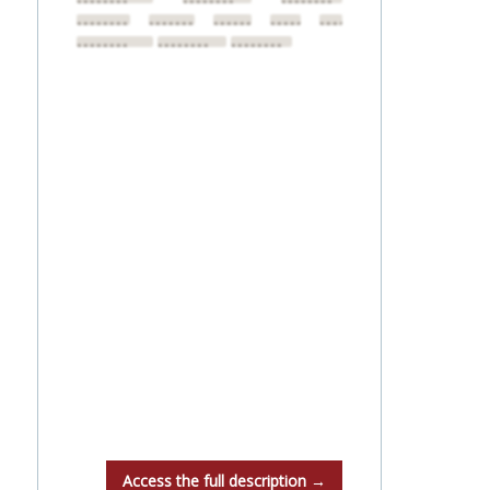
••••••••
••••••••
••••••••
••••••••
••••••••
••••••••
••••••••
••••••••
••••••••
••••••••
••••••••
Access the full description →