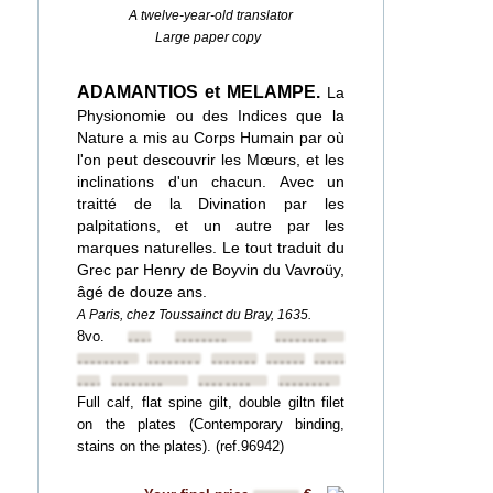
A twelve-year-old translator
Large paper copy
ADAMANTIOS et MELAMPE.
La
Physionomie ou des Indices que la
Nature a mis au Corps Humain par où
l'on peut descouvrir les Mœurs, et les
inclinations d'un chacun. Avec un
traitté de la Divination par les
palpitations, et un autre par les
marques naturelles. Le tout traduit du
Grec par Henry de Boyvin du Vavroüy,
âgé de douze ans.
A Paris, chez Toussainct du Bray, 1635.
8vo.
••••••••
••••••••
••••••••
••••••••
••••••••
••••••••
••••••••
••••••••
••••••••
••••••••
••••••••
••••••••
Full calf, flat spine gilt, double giltn filet
on the plates (Contemporary binding,
stains on the plates). (ref.96942)