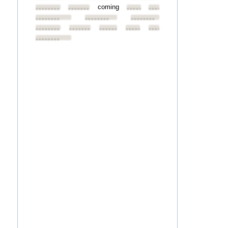
coming
••••••••
••••••••
••••••••
••••••••
••••••••
••••••••
••••••••
••••••••
••••••••
••••••••
••••••••
••••••••
••••••••