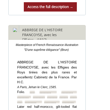
Access the full description →
ABBREGE DE L'HISTOIRE
FRANCOYSE, avec les
Effigies... (1597)
Masterpiece of French Renaissance illustration
"D'une suprême élégance" (Brun)
ABBREGE DE L'HISTOIRE
FRANCOYSE, avec les Effigies des
Roys tirées des plus rares et
excellentz Cabinetz de la France. Par
H.C.
A Paris, Jehan le Clerc, 1585.
Folio.
••••••••
••••••••
••••••••
••••••••
••••••••
••••••••
••••••••
••••••••
••••••••
••••••••
••••••••
••••••••
Later red half-morocco, gilt-tooled flat