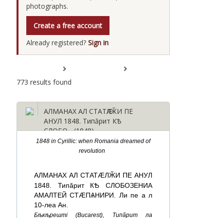
photographs.
Create a free account
Already registered?
Sign in
Expand All
Collapse All
773 results found
АЛМАНАХ АЛ СТАТӔЛӁИ ПЕ
АНУЛ 1848. Типăрит КѢ
СЛОБО... (1848)
1848 in Cyrillic: when Romania dreamed of
revolution
АЛМАНАХ АЛ СТАТӔЛӁИ ПЕ АНУЛ
1848. Типăрит КѢ СЛОБОЗЕНИА
АМАЛТЕЙ СТӔПѦНИРИ. Ли пe а л
10-леа Ан.
Бѣкѣрешті (Bucarest), Типăрит ла