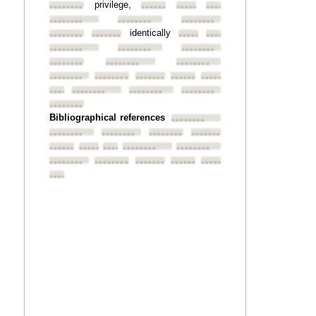
privilege,
••••••••
••••••••
••••••••
••••••••
••••••••
••••••••
••••••••
identically
••••••••
••••••••
••••••••
••••••••
••••••••
••••••••
••••••••
••••••••
••••••••
••••••••
••••••••
••••••••
••••••••
••••••••
••••••••
••••••••
••••••••
••••••••
••••••••
••••••••
Bibliographical references
••••••••
••••••••
••••••••
••••••••
••••••••
••••••••
••••••••
••••••••
••••••••
••••••••
••••••••
••••••••
••••••••
••••••••
••••••••
••••••••