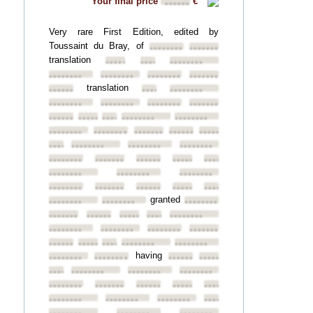
Your final price
€
••••••
Very rare First Edition, edited by
Toussaint du Bray, of
••••••••
••••••••
translation
••••••••
••••••••
••••••••
••••••••
••••••••
••••••••
••••••••
translation
••••••••
••••••••
••••••••
••••••••
••••••••
••••••••
••••••••
••••••••
••••••••
••••••••
••••••••
••••••••
••••••••
••••••••
••••••••
••••••••
••••••••
••••••••
••••••••
••••••••
••••••••
••••••••
••••••••
••••••••
••••••••
••••••••
••••••••
••••••••
••••••••
••••••••
••••••••
••••••••
••••••••
••••••••
granted
••••••••
••••••••
••••••••
••••••••
••••••••
••••••••
••••••••
••••••••
••••••••
••••••••
••••••••
••••••••
••••••••
••••••••
••••••••
••••••••
••••••••
having
••••••••
••••••••
••••••••
••••••••
••••••••
••••••••
••••••••
••••••••
••••••••
••••••••
••••••••
••••••••
••••••••
••••••••
••••••••
••••••••
••••••••