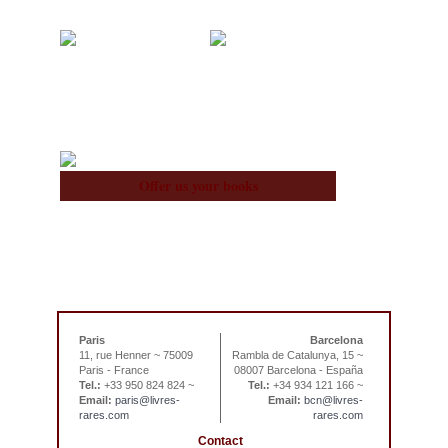
About Us
Team
Offer us your books
Paris
Barcelona
11, rue Henner ~ 75009
Rambla de Catalunya, 15 ~
Paris - France
08007 Barcelona - España
Tel.:
+33 950 824 824 ~
Tel.:
+34 934 121 166 ~
Email:
paris@livres-
Email:
bcn@livres-
rares.com
rares.com
Contact