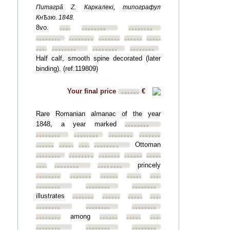
Питагрă Z. Каркалекі, типографул
КнѢзю. 1848.
8vo.
••••••••
••••••••
••••••••
••••••••
••••••••
••••••••
••••••••
••••••••
••••••••
••••••••
••••••••
••••••••
Half calf, smooth spine decorated (later
binding). (ref.119809)
Your final price
€
••••••
Rare Romanian almanac of the year
1848, a year marked
••••••••
••••••••
••••••••
••••••••
••••••••
Ottoman
••••••••
••••••••
••••••••
••••••••
••••••••
••••••••
••••••••
••••••••
••••••••
princely
••••••••
••••••••
••••••••
••••••••
••••••••
••••••••
••••••••
••••••••
••••••••
••••••••
••••••••
illustrates
••••••••
••••••••
••••••••
••••••••
••••••••
••••••••
••••••••
among
••••••••
••••••••
••••••••
••••••••
••••••••
••••••••
••••••••