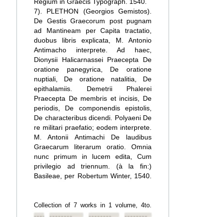
Regium in Graecis Typograph. 1540.
7). PLETHON (Georgios Gemistos).
De Gestis Graecorum post pugnam
ad Mantineam per Capita tractatio,
duobus libris explicata, M. Antonio
Antimacho interprete. Ad haec,
Dionysii Halicarnassei Praecepta De
oratione panegyrica, De oratione
nuptiali, De oratione natalitia, De
epithalamiis. Demetrii Phalerei
Praecepta De membris et incisis, De
periodis, De componendis epistolis,
De characteribus dicendi. Polyaeni De
re militari praefatio; eodem interprete.
M. Antonii Antimachi De laudibus
Graecarum literarum oratio. Omnia
nunc primum in lucem edita, Cum
privilegio ad triennum. (à la fin:)
Basileae, per Robertum Winter, 1540.
Collection of 7 works in 1 volume, 4to.
••••••••
••••••••
••••••••
••••••••