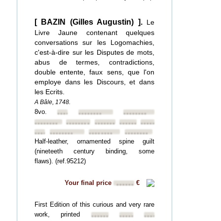
[ BAZIN (Gilles Augustin) ].
Le
Livre Jaune contenant quelques
conversations sur les Logomachies,
c'est-à-dire sur les Disputes de mots,
abus de termes, contradictions,
double entente, faux sens, que l'on
employe dans les Discours, et dans
les Ecrits.
A Bâle, 1748.
8vo.
••••••••
••••••••
••••••••
••••••••
••••••••
••••••••
••••••••
••••••••
••••••••
••••••••
••••••••
••••••••
Half-leather, ornamented spine guilt
(nineteeth century binding, some
flaws). (ref.95212)
Your final price
€
••••••
First Edition of this curious and very rare
work, printed
••••••••
••••••••
••••••••