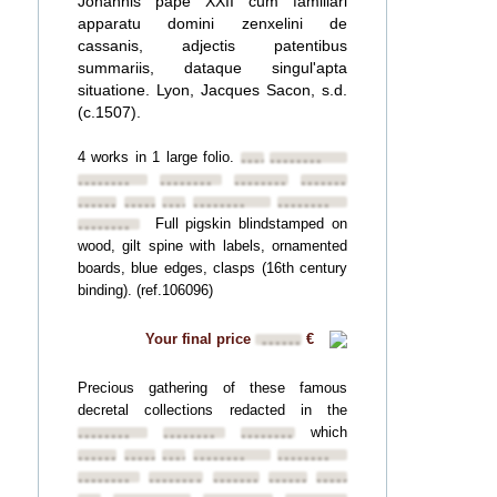
Johannis pape XXII cum familiari
apparatu domini zenxelini de
cassanis, adjectis patentibus
summariis, dataque singul'apta
situatione. Lyon, Jacques Sacon, s.d.
(c.1507).
4 works in 1 large folio.
••••••••
••••••••
••••••••
••••••••
••••••••
••••••••
••••••••
••••••••
••••••••
••••••••
••••••••
Full pigskin blindstamped on
••••••••
wood, gilt spine with labels, ornamented
boards, blue edges, clasps (16th century
binding). (ref.106096)
Your final price
€
••••••
Precious gathering of these famous
decretal collections redacted in the
which
••••••••
••••••••
••••••••
••••••••
••••••••
••••••••
••••••••
••••••••
••••••••
••••••••
••••••••
••••••••
••••••••