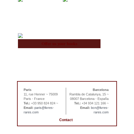
About Us
Team
Offer us your books
Paris
Barcelona
11, rue Henner ~ 75009
Rambla de Catalunya, 15 ~
Paris - France
08007 Barcelona - España
Tel.:
+33 950 824 824 ~
Tel.:
+34 934 121 166 ~
Email:
paris@livres-
Email:
bcn@livres-
rares.com
rares.com
Contact