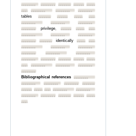
••••••••
••••••••
••••••••
••••••••
••••••••
••••••••
••••••••
••••••••
••••••••
tables
••••••••
••••••••
••••••••
••••••••
••••••••
••••••••
••••••••
privilege,
••••••••
••••••••
••••••••
••••••••
••••••••
••••••••
••••••••
identically
••••••••
••••••••
••••••••
••••••••
••••••••
••••••••
••••••••
••••••••
••••••••
••••••••
••••••••
••••••••
••••••••
••••••••
••••••••
••••••••
••••••••
••••••••
••••••••
••••••••
Bibliographical references
••••••••
••••••••
••••••••
••••••••
••••••••
••••••••
••••••••
••••••••
••••••••
••••••••
••••••••
••••••••
••••••••
••••••••
••••••••
••••••••