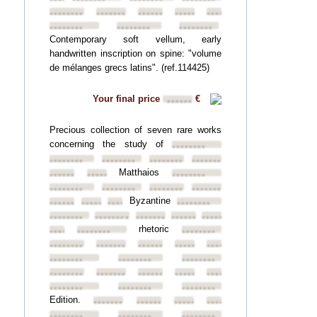
••••••••
••••••••
••••••••
••••••••
••••••••
••••••••
••••••••
••••••••
Contemporary soft vellum, early
handwritten inscription on spine: "volume
de mélanges grecs latins". (ref.114425)
Your final price
€
••••••
Precious collection of seven rare works
concerning the study of
••••••••
••••••••
••••••••
••••••••
••••••••
Matthaios
••••••••
••••••••
••••••••
••••••••
••••••••
••••••••
••••••••
Byzantine
••••••••
••••••••
••••••••
••••••••
••••••••
••••••••
••••••••
••••••••
••••••••
rhetoric
••••••••
••••••••
••••••••
••••••••
••••••••
••••••••
••••••••
••••••••
••••••••
••••••••
••••••••
••••••••
••••••••
••••••••
••••••••
••••••••
••••••••
••••••••
••••••••
Edition.
••••••••
••••••••
••••••••
••••••••
••••••••
••••••••
••••••••