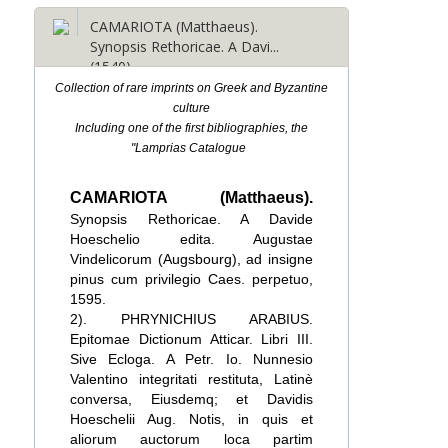
CAMARIOTA (Matthaeus).
Synopsis Rethoricae. A Davi...
(1540)
Collection of rare imprints on Greek and Byzantine
culture
Including one of the first bibliographies, the
"Lamprias Catalogue
CAMARIOTA (Matthaeus).
Synopsis Rethoricae. A Davide
Hoeschelio edita. Augustae
Vindelicorum (Augsbourg), ad insigne
pinus cum privilegio Caes. perpetuo,
1595.
2). PHRYNICHIUS ARABIUS.
Epitomae Dictionum Atticar. Libri III.
Sive Ecloga. A Petr. Io. Nunnesio
Valentino integritati restituta, Latinè
conversa, Eiusdemq; et Davidis
Hoeschelii Aug. Notis, in quis et
aliorum auctorum loca partim