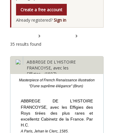
Create a free account
Already registered?
Sign in
Expand All
Collapse All
35 results found
ABBREGE DE L'HISTOIRE
FRANCOYSE, avec les
Effigies... (1597)
Masterpiece of French Renaissance illustration
"D'une suprême élégance" (Brun)
ABBREGE DE L'HISTOIRE
FRANCOYSE, avec les Effigies des
Roys tirées des plus rares et
excellentz Cabinetz de la France. Par
H.C.
A Paris, Jehan le Clerc, 1585.