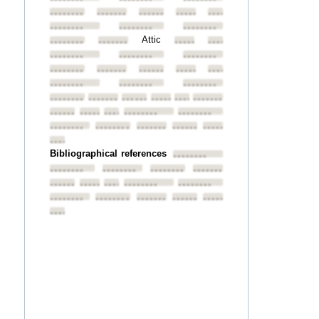
••••••••
••••••••
••••••••
••••••••
••••••••
••••••••
••••••••
••••••••
Attic
••••••••
••••••••
••••••••
••••••••
••••••••
••••••••
••••••••
••••••••
••••••••
••••••••
••••••••
••••••••
••••••••
••••••••
••••••••
••••••••
••••••••
••••••••
••••••••
••••••••
••••••••
••••••••
••••••••
••••••••
••••••••
••••••••
••••••••
••••••••
••••••••
••••••••
••••••••
••••••••
Bibliographical references
••••••••
••••••••
••••••••
••••••••
••••••••
••••••••
••••••••
••••••••
••••••••
••••••••
••••••••
••••••••
••••••••
••••••••
••••••••
••••••••