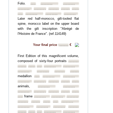
Folio.
••••••••
••••••••
••••••••
••••••••
••••••••
••••••••
••••••••
••••••••
••••••••
••••••••
••••••••
••••••••
Later red half-morocco, gilt-tooled flat
spine, morocco label on the upper board
with the gilt inscription "Abrégé de
l'Histoire de France". (ref.114149)
Your final price
€
••••••
First Edition of this magnificent volume,
composed of sixty-four portraits
••••••••
••••••••
••••••••
••••••••
••••••••
••••••••
••••••••
••••••••
••••••••
••••••••
medallion
••••••••
••••••••
••••••••
••••••••
••••••••
••••••••
••••••••
••••••••
animals,
••••••••
••••••••
••••••••
••••••••
••••••••
••••••••
••••••••
frame
••••••••
••••••••
••••••••
••••••••
••••••••
••••••••
••••••••
••••••••
••••••••
••••••••
••••••••
••••••••
••••••••
••••••••
••••••••
••••••••
••••••••
••••••••