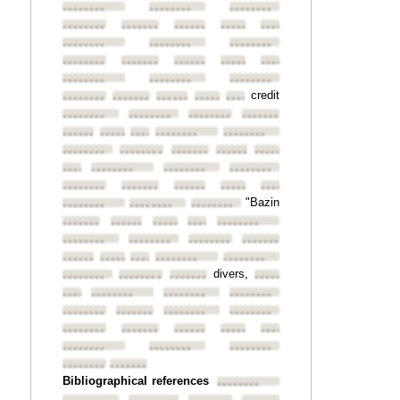
••••••••
••••••••
••••••••
••••••••
••••••••
••••••••
••••••••
••••••••
••••••••
••••••••
••••••••
••••••••
••••••••
••••••••
••••••••
••••••••
••••••••
••••••••
••••••••
credit
••••••••
••••••••
••••••••
••••••••
••••••••
••••••••
••••••••
••••••••
••••••••
••••••••
••••••••
••••••••
••••••••
••••••••
••••••••
••••••••
••••••••
••••••••
••••••••
••••••••
••••••••
••••••••
••••••••
••••••••
••••••••
••••••••
••••••••
••••••••
"Bazin
••••••••
••••••••
••••••••
••••••••
••••••••
••••••••
••••••••
••••••••
••••••••
••••••••
••••••••
••••••••
••••••••
••••••••
••••••••
••••••••
••••••••
divers,
••••••••
••••••••
••••••••
••••••••
••••••••
••••••••
••••••••
••••••••
••••••••
••••••••
••••••••
••••••••
••••••••
••••••••
••••••••
••••••••
••••••••
••••••••
••••••••
••••••••
••••••••
••••••••
Bibliographical references
••••••••