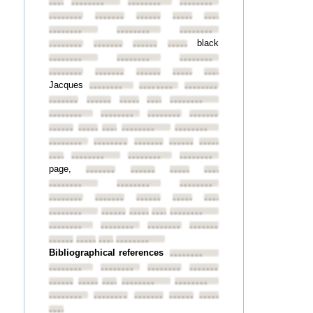
••••••••
••••••••
••••••••
••••••••
••••••••
••••••••
••••••••
••••••••
••••••••
••••••••
••••••••
••••••••
black
••••••••
••••••••
••••••••
••••••••
••••••••
••••••••
••••••••
••••••••
••••••••
••••••••
••••••••
••••••••
Jacques
••••••••
••••••••
••••••••
••••••••
••••••••
••••••••
••••••••
••••••••
••••••••
••••••••
••••••••
••••••••
••••••••
••••••••
••••••••
••••••••
••••••••
••••••••
••••••••
••••••••
••••••••
••••••••
••••••••
••••••••
••••••••
••••••••
page,
••••••••
••••••••
••••••••
••••••••
••••••••
••••••••
••••••••
••••••••
••••••••
••••••••
••••••••
••••••••
••••••••
••••••••
••••••••
••••••••
••••••••
••••••••
••••••••
••••••••
••••••••
••••••••
••••••••
••••••••
••••••••
Bibliographical references
••••••••
••••••••
••••••••
••••••••
••••••••
••••••••
••••••••
••••••••
••••••••
••••••••
••••••••
••••••••
••••••••
••••••••
••••••••
••••••••