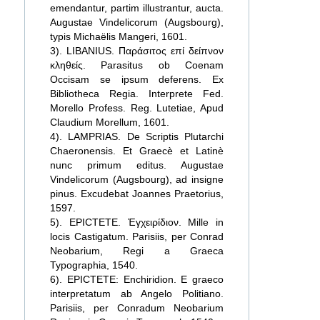
emendantur, partim illustrantur, aucta.
Augustae Vindelicorum (Augsbourg),
typis Michaëlis Mangeri, 1601.
3). LIBANIUS. Παράσιτος επί δείπνον
κληθείς. Parasitus ob Coenam
Occisam se ipsum deferens. Ex
Bibliotheca Regia. Interprete Fed.
Morello Profess. Reg. Lutetiae, Apud
Claudium Morellum, 1601.
4). LAMPRIAS. De Scriptis Plutarchi
Chaeronensis. Et Graecè et Latinè
nunc primum editus. Augustae
Vindelicorum (Augsbourg), ad insigne
pinus. Excudebat Joannes Praetorius,
1597.
5). EPICTETE. Ἐγχειρίδιον. Mille in
locis Castigatum. Parisiis, per Conrad
Neobarium, Regi a Graeca
Typographia, 1540.
6). EPICTETE: Enchiridion. E graeco
interpretatum ab Angelo Politiano.
Parisiis, per Conradum Neobarium