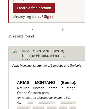
Create a free account
Already registered?
Sign in
Expand All
Collapse All
35 results found
ARIAS MONTANO (Benito).
Naturae Historia, prima in...
(1601)
Arias Montano, forerunner of Linnaeus and Torricelli
ARIAS MONTANO (Benito).
Naturae Historia, prima in Magni
Operis Corpore pars.
Antverpiae, ex Officina Plantiniana, 1601.
4to.
••••••••
••••••••
••••••••
••••••••
••••••••
••••••••
••••••••
••••••••