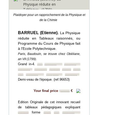
Physique réduite en
Tableaux... (1799)
Plaidoyer pour un rapprochement de la Physique et
de la Chimie
BARRUEL (Etienne).
La Physique
réduite en Tableaux raisonnés, ou
Programme du Cours de Physique fait
à l'Ecole Polytechnique.
Paris, Baudouin, se trouve chez Obéliane,
an VII (1799).
Grand in-4.
••••••••
••••••••
••••••••
••••••••
••••••••
••••••••
••••••••
••••••••
••••••••
••••••••
••••••••
••••••••
Demi-veau de l'époque. (ref.96653)
Your final price
€
••••••
Edition Originale de cet innovant recueil
de tableaux pédagogiques expliquant
forme
••••••••
••••••••
••••••••
••••••••