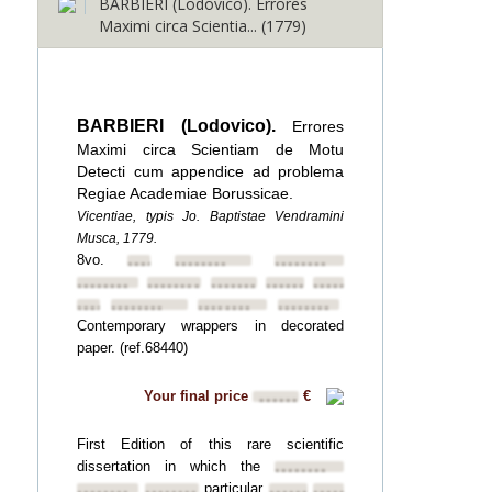
BARBIERI (Lodovico). Errores
Maximi circa Scientia... (1779)
BARBIERI (Lodovico).
Errores
Maximi circa Scientiam de Motu
Detecti cum appendice ad problema
Regiae Academiae Borussicae.
Vicentiae, typis Jo. Baptistae Vendramini
Musca, 1779.
8vo.
••••••••
••••••••
••••••••
••••••••
••••••••
••••••••
••••••••
••••••••
••••••••
••••••••
••••••••
••••••••
Contemporary wrappers in decorated
paper. (ref.68440)
Your final price
€
••••••
First Edition of this rare scientific
dissertation in which the
••••••••
particular