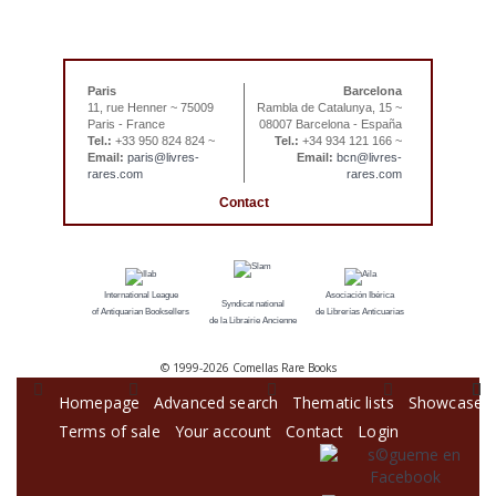
Paris
Barcelona
11, rue Henner ~ 75009
Rambla de Catalunya, 15 ~
Paris - France
08007 Barcelona - España
Tel.:
+33 950 824 824 ~
Tel.:
+34 934 121 166 ~
Email:
paris@livres-
Email:
bcn@livres-
rares.com
rares.com
Contact
International League
Asociación Ibérica
Syndicat national
of Antiquarian Booksellers
de Librerías Anticuarias
de la Librairie Ancienne
© 1999-
2026 Comellas Rare Books
Homepage
Advanced search
Thematic lists
Showcase
Terms of sale
Your account
Contact
Login