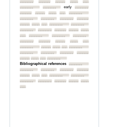
••••••••
••••••••
••••••••
••••••••
••••••••
early
••••••••
••••••••
••••••••
••••••••
••••••••
••••••••
••••••••
••••••••
••••••••
••••••••
••••••••
••••••••
••••••••
••••••••
••••••••
••••••••
••••••••
••••••••
••••••••
••••••••
••••••••
••••••••
••••••••
••••••••
••••••••
••••••••
••••••••
••••••••
••••••••
••••••••
••••••••
••••••••
••••••••
••••••••
••••••••
••••••••
••••••••
••••••••
••••••••
••••••••
••••••••
••••••••
••••••••
••••••••
Bibliographical references
••••••••
••••••••
••••••••
••••••••
••••••••
••••••••
••••••••
••••••••
••••••••
••••••••
••••••••
••••••••
••••••••
••••••••
••••••••
••••••••