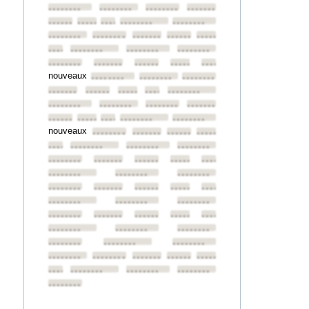
••••••••
••••••••
••••••••
••••••••
••••••••
••••••••
••••••••
••••••••
••••••••
••••••••
••••••••
••••••••
••••••••
••••••••
••••••••
••••••••
••••••••
••••••••
••••••••
••••••••
••••••••
••••••••
••••••••
nouveaux
••••••••
••••••••
••••••••
••••••••
••••••••
••••••••
••••••••
••••••••
••••••••
••••••••
••••••••
••••••••
••••••••
••••••••
••••••••
••••••••
••••••••
nouveaux
••••••••
••••••••
••••••••
••••••••
••••••••
••••••••
••••••••
••••••••
••••••••
••••••••
••••••••
••••••••
••••••••
••••••••
••••••••
••••••••
••••••••
••••••••
••••••••
••••••••
••••••••
••••••••
••••••••
••••••••
••••••••
••••••••
••••••••
••••••••
••••••••
••••••••
••••••••
••••••••
••••••••
••••••••
••••••••
••••••••
••••••••
••••••••
••••••••
••••••••
••••••••
••••••••
••••••••
••••••••
••••••••