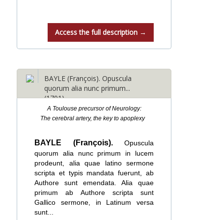
Access the full description →
BAYLE (François). Opuscula
quorum alia nunc primum...
(1701)
A Toulouse precursor of Neurology:
The cerebral artery, the key to apoplexy
BAYLE (François).
Opuscula
quorum alia nunc primum in lucem
prodeunt, alia quae latino sermone
scripta et typis mandata fuerunt, ab
Authore sunt emendata. Alia quae
primum ab Authore scripta sunt
Gallico sermone, in Latinum versa
sunt...