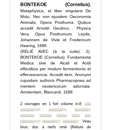
BONTEKOE (Cornelius).
Metaphysica, et liber singularis De
Motu. Nec non ejusdem Oeconomia
Animalis, Opera Posthuma. Quibus
accedit Arnoldi Geulincx… Physica
Vera, Opus Posthumum. Leyde,
Johannem de Vivié et Fredericum
Haaring, 1688.
(RELIÉ AVEC (à la suite): 2).
BONTEKOE (Cornelius). Fundamenta
Medica sive de Alcali et Acidi
effectibus per modum fermentionis et
effervescencia. Accedit item, Anonymi
cujusdam authoris Pharmacopoea ad
mentem neotericorum adornata.
Amsterdam, Blancardi, 1688.
2 ouvrages en 1 fort volume in-8.
••••••••
••••••••
••••••••
••••••••
••••••••
••••••••
••••••••
••••••••
••••••••
Veau
••••••••
••••••••
••••••••
brun, dos à nerfs orné (Reliure de