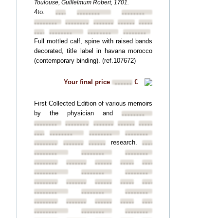
Toulouse, Guillelmum Robert, 1701.
4to.
••••••••
••••••••
••••••••
••••••••
••••••••
••••••••
••••••••
••••••••
••••••••
••••••••
••••••••
••••••••
Full mottled calf, spine with raised bands
decorated, title label in havana morocco
(contemporary binding). (ref.107672)
Your final price
€
••••••
First Collected Edition of various memoirs
by the physician and
••••••••
••••••••
••••••••
••••••••
••••••••
••••••••
••••••••
••••••••
••••••••
••••••••
research.
••••••••
••••••••
••••••••
••••••••
••••••••
••••••••
••••••••
••••••••
••••••••
••••••••
••••••••
••••••••
••••••••
••••••••
••••••••
••••••••
••••••••
••••••••
••••••••
••••••••
••••••••
••••••••
••••••••
••••••••
••••••••
••••••••
••••••••
••••••••
••••••••
••••••••
••••••••