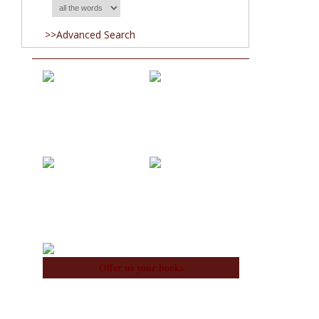
>>Advanced Search
Acquisitions
Blog
About Us
Team
Offer us your books