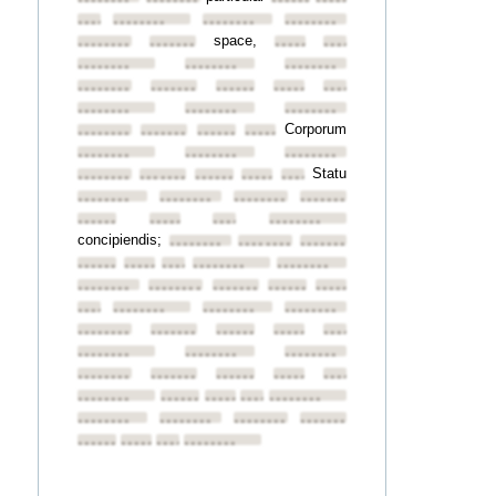
••••••••
••••••••
••••••••
••••••••
••••••••
••••••••
••••••••
••••••••
space,
••••••••
••••••••
••••••••
••••••••
••••••••
••••••••
••••••••
••••••••
••••••••
••••••••
••••••••
••••••••
••••••••
••••••••
••••••••
Corporum
••••••••
••••••••
••••••••
••••••••
••••••••
••••••••
••••••••
Statu
••••••••
••••••••
••••••••
••••••••
••••••••
••••••••
••••••••
••••••••
••••••••
••••••••
••••••••
••••••••
••••••••
concipiendis;
••••••••
••••••••
••••••••
••••••••
••••••••
••••••••
••••••••
••••••••
••••••••
••••••••
••••••••
••••••••
••••••••
••••••••
••••••••
••••••••
••••••••
••••••••
••••••••
••••••••
••••••••
••••••••
••••••••
••••••••
••••••••
••••••••
••••••••
••••••••
••••••••
••••••••
••••••••
••••••••
••••••••
••••••••
••••••••
••••••••
••••••••
••••••••
••••••••
••••••••
••••••••
••••••••
••••••••