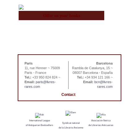
Offer us your books
Paris
Barcelona
11, rue Henner ~ 75009
Rambla de Catalunya, 15 ~
Paris - France
08007 Barcelona - España
Tel.:
+33 950 824 824 ~
Tel.:
+34 934 121 166 ~
Email:
paris@livres-
Email:
bcn@livres-
rares.com
rares.com
Contact
International League
Asociación Ibérica
Syndicat national
of Antiquarian Booksellers
de Librerías Anticuarias
de la Librairie Ancienne