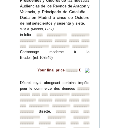
Presidentes y Oidores de las nuestras
Audiencias de los Reynos de Aragon y
Valencia, y Principado de Cataluña…
Dada en Madrid á cinco de Octubre
de mil setecientos y sesenta y siete.
s.l.n.d. (Madrid, 1767).
in-folio.
••••••••
••••••••
••••••••
••••••••
••••••••
••••••••
••••••••
••••••••
••••••••
••••••••
••••••••
••••••••
Cartonnage moderne à la
Bradel. (ref.107549)
Your final price
€
••••••
Décret royal abrogeant certains impôts
pour le commerce des denrées
••••••••
••••••••
••••••••
••••••••
••••••••
••••••••
••••••••
••••••••
••••••••
••••••••
••••••••
••••••••
••••••••
••••••••
••••••••
disette,
••••••••
••••••••
••••••••
••••••••
••••••••
••••••••
••••••••
••••••••
••••••••
••••••••
••••••••
••••••••