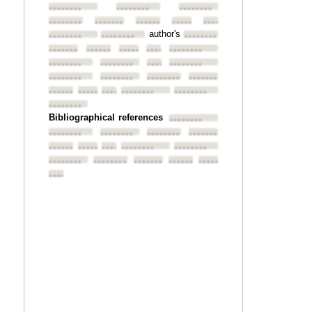
••••••••
••••••••
••••••••
••••••••
••••••••
••••••••
••••••••
••••••••
author's
••••••••
••••••••
••••••••
••••••••
••••••••
••••••••
••••••••
••••••••
••••••••
••••••••
••••••••
••••••••
••••••••
••••••••
••••••••
••••••••
••••••••
••••••••
••••••••
••••••••
••••••••
••••••••
Bibliographical references
••••••••
••••••••
••••••••
••••••••
••••••••
••••••••
••••••••
••••••••
••••••••
••••••••
••••••••
••••••••
••••••••
••••••••
••••••••
••••••••