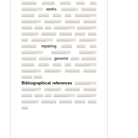
••••••••
••••••••
••••••••
••••••••
••••••••
works.
••••••••
••••••••
••••••••
••••••••
••••••••
••••••••
••••••••
••••••••
••••••••
••••••••
••••••••
••••••••
••••••••
••••••••
••••••••
••••••••
••••••••
••••••••
••••••••
••••••••
••••••••
••••••••
••••••••
••••••••
••••••••
••••••••
repairing
••••••••
••••••••
••••••••
••••••••
••••••••
••••••••
••••••••
governs
••••••••
••••••••
••••••••
••••••••
••••••••
••••••••
••••••••
••••••••
••••••••
••••••••
••••••••
••••••••
••••••••
••••••••
••••••••
Bibliographical references
••••••••
••••••••
••••••••
••••••••
••••••••
••••••••
••••••••
••••••••
••••••••
••••••••
••••••••
••••••••
••••••••
••••••••
••••••••
••••••••