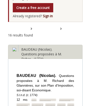
Create a free account
Already registered?
Sign in
Expand All
Collapse All
16 results found
BAUDEAU (Nicolas).
Questions proposées à M.
Richar... (1774)
BAUDEAU (Nicolas).
Questions
proposées à M. Richard des
Glannières, sur son Plan d'Imposition,
soi-disant Economique.
S.l.n.d. (c. 1774).
12 mo.
••••••••
••••••••
••••••••
••••••••
••••••••
••••••••
••••••••
••••••••