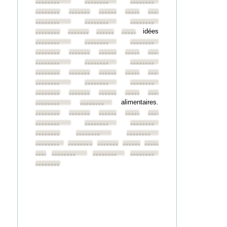
••••••••
••••••••
••••••••
••••••••
••••••••
••••••••
••••••••
••••••••
••••••••
••••••••
••••••••
idées
••••••••
••••••••
••••••••
••••••••
••••••••
••••••••
••••••••
••••••••
••••••••
••••••••
••••••••
••••••••
••••••••
••••••••
••••••••
••••••••
••••••••
••••••••
••••••••
••••••••
••••••••
••••••••
••••••••
••••••••
••••••••
••••••••
••••••••
••••••••
alimentaires.
••••••••
••••••••
••••••••
••••••••
••••••••
••••••••
••••••••
••••••••
••••••••
••••••••
••••••••
••••••••
••••••••
••••••••
••••••••
••••••••
••••••••
••••••••
••••••••
••••••••
••••••••
••••••••
••••••••