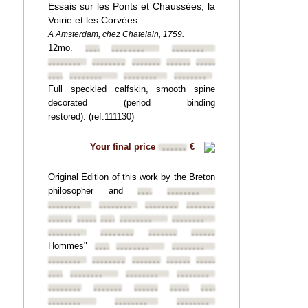
Essais sur les Ponts et Chaussées, la
Voirie et les Corvées.
A Amsterdam, chez Chatelain, 1759.
12mo.
••••••••
••••••••
••••••••
••••••••
••••••••
••••••••
••••••••
••••••••
••••••••
••••••••
••••••••
••••••••
Full speckled calfskin, smooth spine
decorated (period binding
restored). (ref.111130)
Your final price
€
••••••
Original Edition of this work by the Breton
philosopher and
••••••••
••••••••
••••••••
••••••••
••••••••
••••••••
••••••••
••••••••
••••••••
••••••••
••••••••
••••••••
••••••••
••••••••
••••••••
Hommes"
••••••••
••••••••
••••••••
••••••••
••••••••
••••••••
••••••••
••••••••
••••••••
••••••••
••••••••
••••••••
••••••••
••••••••
••••••••
••••••••
••••••••
••••••••
••••••••
••••••••