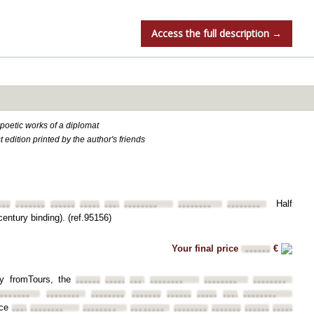
Access the full description →
poetic works of a diplomat
st edition printed by the author's friends
Half
•••
••••••••
••••••••
••••••••
••••••••
••••••••
••••••••
••••••••
century binding). (ref.95156)
Your final price
€
••••••
lly fromTours, the
••••••••
••••••••
••••••••
••••••••
••••••••
••••••••
••••••••
••••••••
••••••••
••••••••
••••••••
••••••••
••••••••
••••••••
ce
••••••••
••••••••
••••••••
••••••••
••••••••
••••••••
••••••••
••••••••