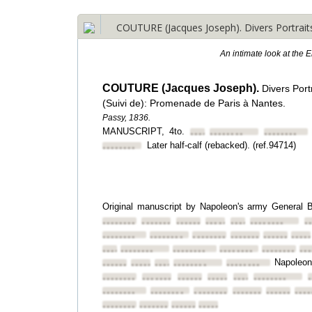
COUTURE (Jacques Joseph). Divers Portraits
An intimate look at the 
COUTURE (Jacques Joseph).
Divers Por
(Suivi de): Promenade de Paris à Nantes.
Passy, 1836.
MANUSCRIPT, 4to.
••••••••
••••••••
••••••••
Later half-calf (rebacked). (ref.94714)
••••••••
Original manuscript by Napoleon's army General 
••••••••
••••••••
••••••••
••••••••
••••••••
••••••••
•
••••••••
••••••••
••••••••
••••••••
••••••••
••••
••••••••
••••••••
••••••••
••••••••
••••••••
••
Napoleo
••••••••
••••••••
••••••••
••••••••
••••••••
••••••••
••••••••
••••••••
••••••••
••••••••
••••••••
••••••••
••••••••
••••••••
••••••••
••••••••
••••
••••••••
••••••••
••••••••
••••••••