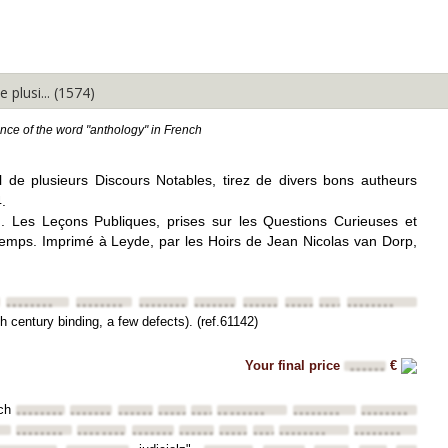
Expand All
Collapse All
 plusi... (1574)
ance of the word "anthology" in French
l de plusieurs Discours Notables, tirez de divers bons autheurs
.
 Les Leçons Publiques, prises sur les Questions Curieuses et
temps. Imprimé à Leyde, par les Hoirs de Jean Nicolas van Dorp,
••••••••
••••••••
••••••••
••••••••
••••••••
••••••••
••••••••
••••••••
7th century binding, a few defects). (ref.61142)
Your final price
€
••••••
ich
••••••••
••••••••
••••••••
••••••••
••••••••
••••••••
••••••••
••••••••
••••••••
••••••••
••••••••
••••••••
••••••••
••••••••
••••••••
••••••••