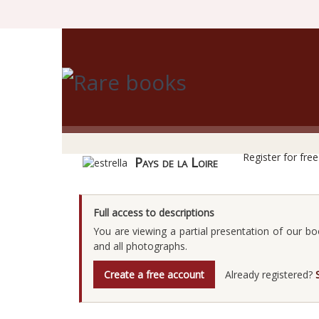
R
Register for fre
Pays de la Loire
Full access to descriptions
You are viewing a partial presentation of our bo
and all photographs.
Create a free account
Already registered?