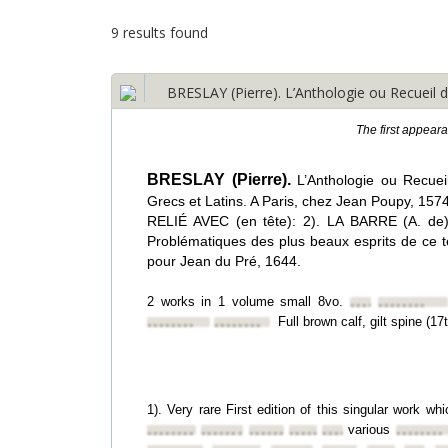
9 results found
BRESLAY (Pierre). L’Anthologie ou Recueil de
The first appear
BRESLAY (Pierre).
L’Anthologie ou Recuei
Grecs et Latins. A Paris, chez Jean Poupy, 1574
RELIÉ AVEC (en tête): 2). LA BARRE (A. de).
Problématiques des plus beaux esprits de ce 
pour Jean du Pré, 1644.
2 works in 1 volume small 8vo.
••••••••
••••••••
Full brown calf, gilt spine (1
••••••••
••••••••
1). Very rare First edition of this singular work wh
various
••••••••
••••••••
••••••••
••••••••
••••••••
••••••••