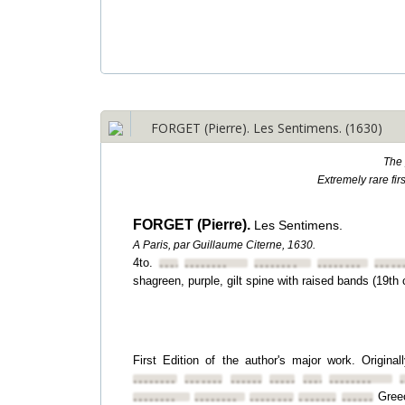
FORGET (Pierre). Les Sentimens. (1630)
The 
Extremely rare fir
FORGET (Pierre).
Les Sentimens.
A Paris, par Guillaume Citerne, 1630.
4to.
••••••••
••••••••
••••••••
••••••••
•••••
shagreen, purple, gilt spine with raised bands (19th 
First Edition of the author's major work. Origina
••••••••
••••••••
••••••••
••••••••
••••••••
••••••••
Gree
••••••••
••••••••
••••••••
••••••••
••••••••