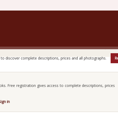
are books do not reveal all their secrets at first glanc
e to discover complete descriptions, prices and all photographs.
Re
oks. Free registration gives access to complete descriptions, prices
Sign in