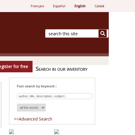
Français
Español
English
Català
e.
gister for free
Search in our inventory
Fast search by keyword :
>>Advanced Search