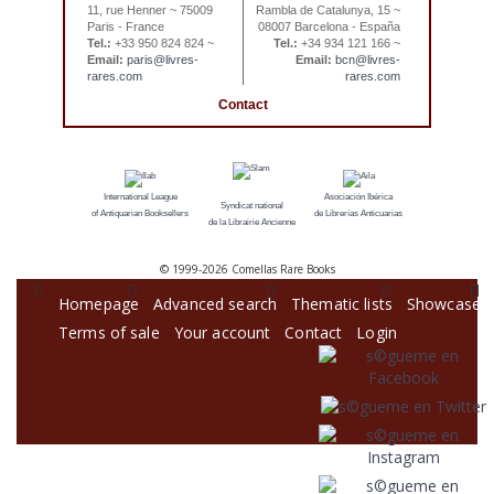
11, rue Henner ~ 75009
Rambla de Catalunya, 15 ~
Paris - France
08007 Barcelona - España
Tel.:
+33 950 824 824 ~
Tel.:
+34 934 121 166 ~
Email:
paris@livres-
Email:
bcn@livres-
rares.com
rares.com
Contact
International League
Asociación Ibérica
Syndicat national
of Antiquarian Booksellers
de Librerías Anticuarias
de la Librairie Ancienne
© 1999-
2026 Comellas Rare Books
Homepage
Advanced search
Thematic lists
Showcase
Terms of sale
Your account
Contact
Login