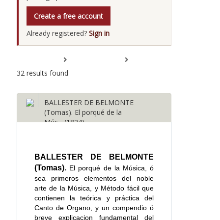
Create a free account
Already registered?
Sign in
Expand All
Collapse All
32 results found
BALLESTER DE BELMONTE
(Tomas). El porqué de la
Mús... (1824)
BALLESTER DE BELMONTE
(Tomas).
El porqué de la Música, ó
sea primeros elementos del noble
arte de la Música, y Método fácil que
contienen la teórica y práctica del
Canto de Organo, y un compendio ó
breve explicacion fundamental del