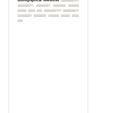
Bibliographical references
••••••••
••••••••
••••••••
••••••••
••••••••
••••••••
••••••••
••••••••
••••••••
••••••••
••••••••
••••••••
••••••••
••••••••
••••••••
••••••••