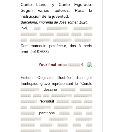
Canto Llano, y Canto Figurado.
Segun varios autores. Para la
instruccion de la juventud.
Barcelona, imprenta de José Torner, 1824.
in-4.
••••••••
••••••••
••••••••
••••••••
••••••••
••••••••
••••••••
••••••••
••••••••
••••••••
••••••••
••••••••
Demi-maroquin postérieur, dos à nerfs
orné. (ref.97688)
Your final price
€
••••••
Edition Originale illustrée d'un joli
frontispice gravé représentant le "Cercle
dessiné
••••••••
••••••••
••••••••
••••••••
••••••••
••••••••
••••••••
••••••••
reproduit
••••••••
••••••••
••••••••
••••••••
••••••••
••••••••
••••••••
••••••••
partitions
••••••••
••••••••
••••••••
••••••••
••••••••
••••••••
••••••••
••••••••
••••••••
••••••••
••••••••
••••••••
••••••••
••••••••
••••••••