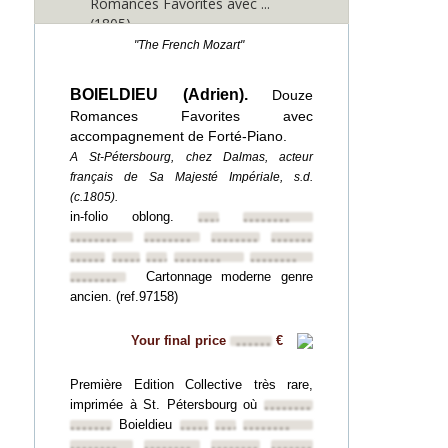
Romances Favorites avec ...
(1805)
"The French Mozart"
BOIELDIEU (Adrien).
Douze
Romances Favorites avec
accompagnement de Forté-Piano.
A St-Pétersbourg, chez Dalmas, acteur
français de Sa Majesté Impériale, s.d.
(c.1805).
in-folio oblong.
••••••••
••••••••
••••••••
••••••••
••••••••
••••••••
••••••••
••••••••
••••••••
••••••••
••••••••
Cartonnage moderne genre
••••••••
ancien. (ref.97158)
Your final price
€
••••••
Première Edition Collective très rare,
imprimée à St. Pétersbourg où
••••••••
Boieldieu
••••••••
••••••••
••••••••
••••••••