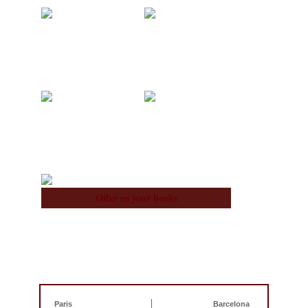
Acquisitions
Blog
About Us
Team
Offer us your books
Paris
Barcelona