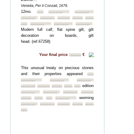
Venetia, Per il Conzati, 1676.
12mo.
••••••••
••••••••
••••••••
••••••••
••••••••
••••••••
••••••••
••••••••
••••••••
••••••••
••••••••
••••••••
Modern full calf, flat spine gilt, gilt
decoration on boards, gilt
head. (ref.67258)
Your final price
€
••••••
This unusual treaty on precious stones
and their properties appeared
••••••••
••••••••
••••••••
••••••••
edition
••••••••
••••••••
••••••••
••••••••
••••••••
••••••••
••••••••
••••••••
••••••••
worming
••••••••
••••••••
••••••••
••••••••
••••••••
••••••••
••••••••
••••••••
••••••••
••••••••