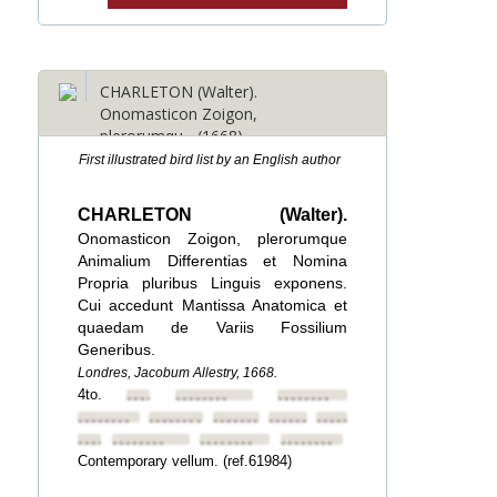
CHARLETON (Walter).
Onomasticon Zoigon,
plerorumqu... (1668)
First illustrated bird list by an English author
CHARLETON (Walter).
Onomasticon Zoigon, plerorumque
Animalium Differentias et Nomina
Propria pluribus Linguis exponens.
Cui accedunt Mantissa Anatomica et
quaedam de Variis Fossilium
Generibus.
Londres, Jacobum Allestry, 1668.
4to.
••••••••
••••••••
••••••••
••••••••
••••••••
••••••••
••••••••
••••••••
••••••••
••••••••
••••••••
••••••••
Contemporary vellum. (ref.61984)