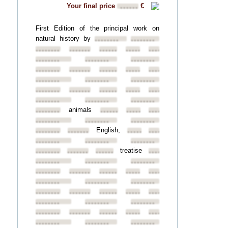
Your final price
€
••••••
First Edition of the principal work on
natural history by
••••••••
••••••••
••••••••
••••••••
••••••••
••••••••
••••••••
••••••••
••••••••
••••••••
••••••••
••••••••
••••••••
••••••••
••••••••
••••••••
••••••••
••••••••
••••••••
••••••••
••••••••
••••••••
••••••••
••••••••
••••••••
••••••••
animals
••••••••
••••••••
••••••••
••••••••
••••••••
••••••••
••••••••
English,
••••••••
••••••••
••••••••
••••••••
••••••••
••••••••
••••••••
treatise
••••••••
••••••••
••••••••
••••••••
••••••••
••••••••
••••••••
••••••••
••••••••
••••••••
••••••••
••••••••
••••••••
••••••••
••••••••
••••••••
••••••••
••••••••
••••••••
••••••••
••••••••
••••••••
••••••••
••••••••
••••••••
••••••••
••••••••
••••••••
••••••••
••••••••
••••••••