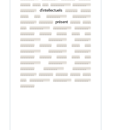
••••••••
••••••••
••••••••
••••••••
••••••••
d'intellectuels
••••••••
••••••••
••••••••
••••••••
••••••••
••••••••
••••••••
présent
••••••••
••••••••
••••••••
••••••••
••••••••
••••••••
••••••••
••••••••
••••••••
••••••••
••••••••
••••••••
••••••••
••••••••
••••••••
••••••••
••••••••
••••••••
••••••••
••••••••
••••••••
••••••••
••••••••
••••••••
••••••••
••••••••
••••••••
••••••••
••••••••
••••••••
••••••••
••••••••
••••••••
••••••••
••••••••
••••••••
••••••••
••••••••
••••••••
••••••••
••••••••
••••••••
••••••••
••••••••
••••••••