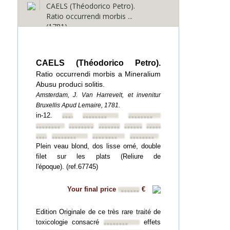
CAELS (Théodorico Petro).
Ratio occurrendi morbis ...
(1781)
CAELS (Théodorico Petro).
Ratio occurrendi morbis a Mineralium
Abusu produci solitis.
Amsterdam, J. Van Harrevelt, et invenitur
Bruxellis Apud Lemaire, 1781.
in-12.
••••••••
••••••••
••••••••
••••••••
••••••••
••••••••
••••••••
••••••••
••••••••
••••••••
••••••••
••••••••
Plein veau blond, dos lisse orné, double
filet sur les plats (Reliure de
l'époque). (ref.67745)
Your final price
€
••••••
Edition Originale de ce très rare traité de
toxicologie consacré
effets
••••••••