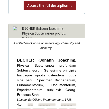
Access the full description →
BECHER (Johann Joachim).
Physica Subterranea profu...
(1738)
A collection of works on mineralogy, chemistry and
alchemy
BECHER (Johann Joachim).
Physica Subterranea profundam
Subterraneorum Genesim e principiis
hucusque ignotis ostendens, opus
sine pari... Specimen Becherianum,
Fundamentorum, Documentorum,
Experimentorum subjunxit Georg.
Ernestus Stahl…
Lipsiae, Ex Officina Weidmanniana, 1738.
4to.
••••••••
••••••••
••••••••