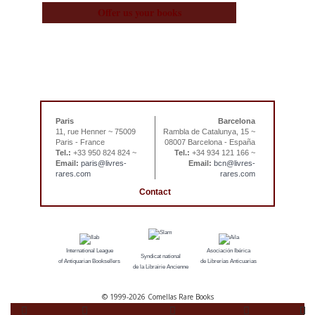
Offer us your books
Paris
Barcelona
11, rue Henner ~ 75009
Rambla de Catalunya, 15 ~
Paris - France
08007 Barcelona - España
Tel.:
+33 950 824 824 ~
Tel.:
+34 934 121 166 ~
Email:
paris@livres-
Email:
bcn@livres-
rares.com
rares.com
Contact
International League
Asociación Ibérica
Syndicat national
of Antiquarian Booksellers
de Librerías Anticuarias
de la Librairie Ancienne
© 1999-
2026 Comellas Rare Books