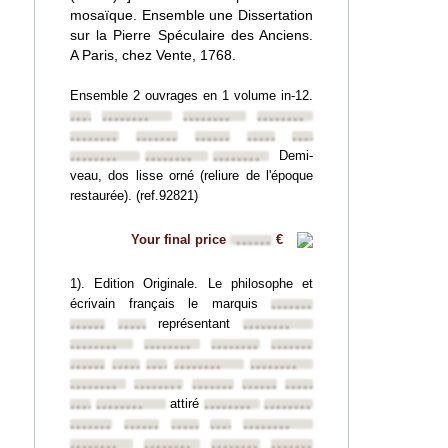
mosaïque. Ensemble une Dissertation
sur la Pierre Spéculaire des Anciens.
A Paris, chez Vente, 1768.
Ensemble 2 ouvrages en 1 volume in-12.
••••••••
••••••••
••••••••
••••••••
••••••••
••••••••
••••••••
••••••••
••••••••
Demi-
••••••••
••••••••
••••••••
veau, dos lisse orné (reliure de l'époque
restaurée). (ref.92821)
Your final price
€
••••••
1). Edition Originale. Le philosophe et
écrivain français le marquis
••••••••
représentant
••••••••
••••••••
••••••••
••••••••
••••••••
••••••••
••••••••
••••••••
••••••••
••••••••
••••••••
••••••••
••••••••
••••••••
••••••••
••••••••
••••••••
attiré
••••••••
••••••••
••••••••
••••••••
••••••••
••••••••
••••••••
••••••••
••••••••
••••••••
••••••••
••••••••
••••••••