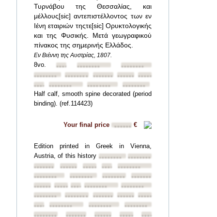
Τυρνάβου της Θεσσαλίας, και
μέλλους[sic] αντεπιστέλλοντος των εν
Ιένη εταιριών τηςτε[sic] Ορυκτολογικής
και της Φυσικής. Μετά γεωγραφικού
πίνακος της σημερινής Ελλάδος.
Εν Βιέννη της Αυστρίας, 1807.
8vo.
••••••••
••••••••
••••••••
••••••••
••••••••
••••••••
••••••••
••••••••
••••••••
••••••••
••••••••
••••••••
Half calf, smooth spine decorated (period
binding). (ref.114423)
Your final price
€
••••••
Edition printed in Greek in Vienna,
Austria, of this history
••••••••
••••••••
••••••••
••••••••
••••••••
••••••••
••••••••
••••••••
••••••••
••••••••
••••••••
••••••••
••••••••
••••••••
••••••••
••••••••
••••••••
••••••••
••••••••
••••••••
••••••••
••••••••
••••••••
••••••••
••••••••
••••••••
••••••••
••••••••
••••••••
••••••••