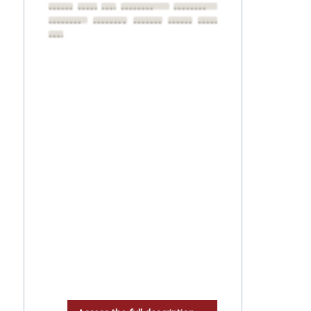
••••••••
••••••••
••••••••
••••••••
••••••••
••••••••
••••••••
••••••••
••••••••
••••••••
••••••••