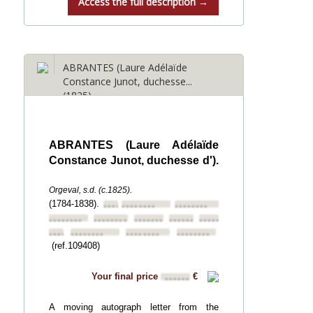
Access the full description →
ABRANTES (Laure Adélaïde
Constance Junot, duchesse...
(1825)
ABRANTES (Laure Adélaïde
Constance Junot, duchesse d').
Orgeval, s.d. (c.1825).
(1784-1838).
••••••••
••••••••
••••••••
••••••••
••••••••
••••••••
••••••••
••••••••
••••••••
••••••••
••••••••
••••••••
(ref.109408)
Your final price
€
••••••
A moving autograph letter from the