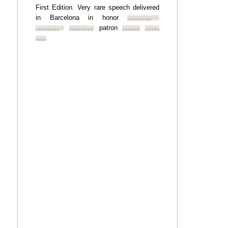
First Edition. Very rare speech delivered
in Barcelona in honor
••••••••
patron
••••••••
••••••••
••••••••
••••••••
••••••••