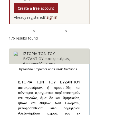
Create a free account
Already registered?
Sign in
Expand All
Collapse All
176 results found
ΙΣΤΟΡΙΑ ΤΏΝ ΤΟΥ
ΒΥΖΑΝΤΙΟΥ αυτοκρατόρων,
ή προσετέθ... (1807)
Byzantine Emperors and Greek Traditions.
ΙΣΤΟΡΙΑ ΤΏΝ ΤΟΥ ΒΥΖΑΝΤΙΟΥ
αυτοκρατόρων, ή προσετέθη και
σύντομος πραγματεία περί επιστημών
και τεχνών, άμα δε και θρησκείας,
ηθών και εθίμων των Ελλήνων,
μεταφρασθείσα υπό Δημητρίου
Αλεξανδρίδου ιατρού, του εκ