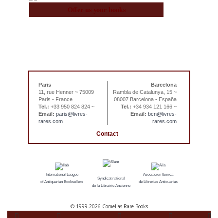
Offer us your books
Paris
Barcelona
11, rue Henner ~ 75009
Rambla de Catalunya, 15 ~
Paris - France
08007 Barcelona - España
Tel.:
+33 950 824 824 ~
Tel.:
+34 934 121 166 ~
Email:
paris@livres-
Email:
bcn@livres-
rares.com
rares.com
Contact
International League
Asociación Ibérica
Syndicat national
of Antiquarian Booksellers
de Librerías Anticuarias
de la Librairie Ancienne
© 1999-
2026 Comellas Rare Books