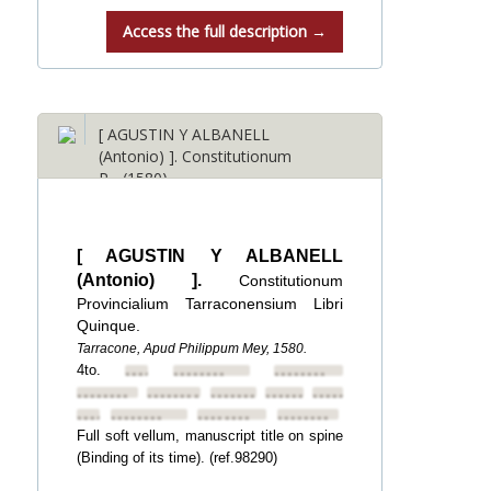
Access the full description →
[ AGUSTIN Y ALBANELL
(Antonio) ]. Constitutionum
P... (1580)
[ AGUSTIN Y ALBANELL
(Antonio) ].
Constitutionum
Provincialium Tarraconensium Libri
Quinque.
Tarracone, Apud Philippum Mey, 1580.
4to.
••••••••
••••••••
••••••••
••••••••
••••••••
••••••••
••••••••
••••••••
••••••••
••••••••
••••••••
••••••••
Full soft vellum, manuscript title on spine
(Binding of its time). (ref.98290)