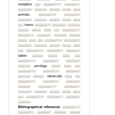
••••••••
••••••••
••••••••
••••••••
medallion
••••••••
••••••••
••••••••
••••••••
••••••••
••••••••
••••••••
••••••••
animals,
••••••••
••••••••
••••••••
••••••••
••••••••
••••••••
••••••••
frame
••••••••
••••••••
••••••••
••••••••
••••••••
••••••••
••••••••
••••••••
••••••••
••••••••
••••••••
••••••••
••••••••
••••••••
••••••••
••••••••
••••••••
••••••••
••••••••
••••••••
••••••••
••••••••
••••••••
••••••••
••••••••
••••••••
••••••••
tables
••••••••
••••••••
••••••••
••••••••
••••••••
••••••••
••••••••
privilege,
••••••••
••••••••
••••••••
••••••••
••••••••
••••••••
••••••••
identically
••••••••
••••••••
••••••••
••••••••
••••••••
••••••••
••••••••
••••••••
••••••••
••••••••
••••••••
••••••••
••••••••
••••••••
••••••••
••••••••
••••••••
••••••••
••••••••
••••••••
Bibliographical references
••••••••
••••••••
••••••••
••••••••
••••••••