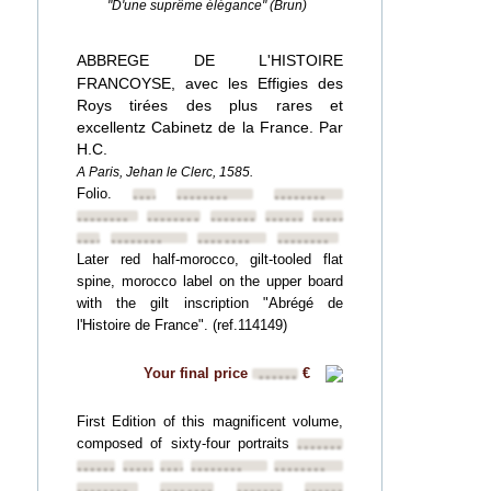
"D'une suprême élégance" (Brun)
ABBREGE DE L'HISTOIRE
FRANCOYSE, avec les Effigies des
Roys tirées des plus rares et
excellentz Cabinetz de la France. Par
H.C.
A Paris, Jehan le Clerc, 1585.
Folio.
••••••••
••••••••
••••••••
••••••••
••••••••
••••••••
••••••••
••••••••
••••••••
••••••••
••••••••
••••••••
Later red half-morocco, gilt-tooled flat
spine, morocco label on the upper board
with the gilt inscription "Abrégé de
l'Histoire de France". (ref.114149)
Your final price
€
••••••
First Edition of this magnificent volume,
composed of sixty-four portraits
••••••••
••••••••
••••••••
••••••••
••••••••
••••••••