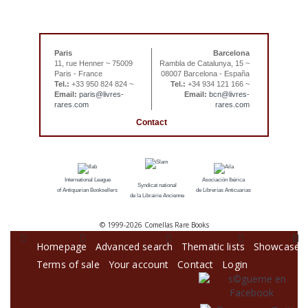
Paris
Barcelona
11, rue Henner ~ 75009
Rambla de Catalunya, 15 ~
Paris - France
08007 Barcelona - España
Tel.:
+33 950 824 824 ~
Tel.:
+34 934 121 166 ~
Email:
paris@livres-
Email:
bcn@livres-
rares.com
rares.com
Contact
International League
Asociación Ibérica
Syndicat national
of Antiquarian Booksellers
de Librerías Anticuarias
de la Librairie Ancienne
© 1999-
2026 Comellas Rare Books
Homepage
Advanced search
Thematic lists
Showcase
Terms of sale
Your account
Contact
Login