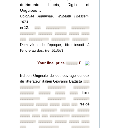
detrimento, Lineis, Digitis et
Unguibus…
Coloniae Agripinae, Wilhelmi Friessem,
1673.
in-12.
••••••••
••••••••
••••••••
••••••••
••••••••
••••••••
••••••••
••••••••
••••••••
••••••••
••••••••
••••••••
Demi-vélin de l'époque, titre inscrit à
l'encre au dos. (ref.61867)
Your final price
€
••••••
Edition Originale de cet ouvrage curieux
du littérateur italien Giovanni Battista
••••••••
••••••••
••••••••
••••••••
fixer
••••••••
••••••••
••••••••
••••••••
••••••••
••••••••
••••••••
résidé
••••••••
••••••••
••••••••
••••••••
••••••••
••••••••
••••••••
••••••••
••••••••
••••••••
••••••••
••••••••
••••••••
••••••••
••••••••
••••••••
••••••••
••••••••
••••••••