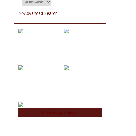
>>Advanced Search
Acquisitions
Blog
About Us
Team
Offer us your books