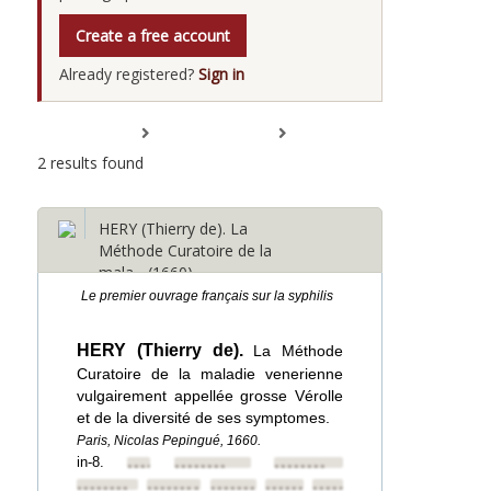
Create a free account
Already registered?
Sign in
Expand All
Collapse All
2 results found
HERY (Thierry de). La
Méthode Curatoire de la
mala... (1660)
Le premier ouvrage français sur la syphilis
HERY (Thierry de).
La Méthode
Curatoire de la maladie venerienne
vulgairement appellée grosse Vérolle
et de la diversité de ses symptomes.
Paris, Nicolas Pepingué, 1660.
in-8.
••••••••
••••••••
••••••••
••••••••
••••••••
••••••••
••••••••
••••••••