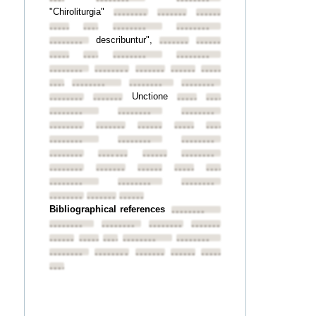
••••••••
••••••••
••••••••
"Chiroliturgia"
••••••••
••••••••
••••••••
••••••••
••••••••
••••••••
••••••••
describuntur",
••••••••
••••••••
••••••••
••••••••
••••••••
••••••••
••••••••
••••••••
••••••••
••••••••
••••••••
••••••••
••••••••
••••••••
••••••••
••••••••
Unctione
••••••••
••••••••
••••••••
••••••••
••••••••
••••••••
••••••••
••••••••
••••••••
••••••••
••••••••
••••••••
••••••••
••••••••
••••••••
••••••••
••••••••
••••••••
••••••••
••••••••
••••••••
••••••••
••••••••
••••••••
••••••••
••••••••
••••••••
••••••••
••••••••
••••••••
Bibliographical references
••••••••
••••••••
••••••••
••••••••
••••••••
••••••••
••••••••
••••••••
••••••••
••••••••
••••••••
••••••••
••••••••
••••••••
••••••••
••••••••