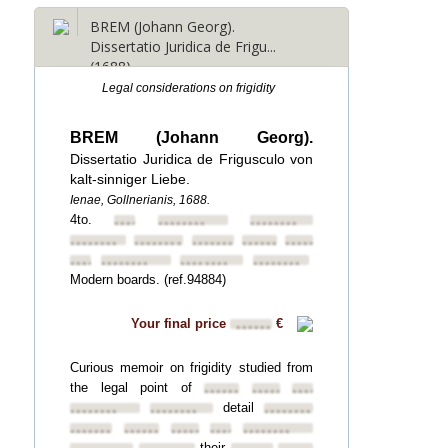
BREM (Johann Georg).
Dissertatio Juridica de Frigu...
(1688)
Legal considerations on frigidity
BREM (Johann Georg).
Dissertatio Juridica de Frigusculo von
kalt-sinniger Liebe.
Ienae, Gollnerianis, 1688.
4to.
••••••••
••••••••
••••••••
••••••••
••••••••
••••••••
••••••••
••••••••
••••••••
••••••••
••••••••
••••••••
Modern boards. (ref.94884)
Your final price
€
••••••
Curious memoir on frigidity studied from
the legal point of
••••••••
••••••••
••••••••
detail
••••••••
••••••••
••••••••
••••••••
••••••••
••••••••
••••••••
••••••••
their