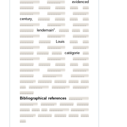
evidenced
••••••••
••••••••
••••••••
••••••••
••••••••
••••••••
••••••••
••••••••
••••••••
••••••••
century,
••••••••
••••••••
••••••••
••••••••
••••••••
••••••••
••••••••
lendemain".
••••••••
••••••••
••••••••
••••••••
••••••••
••••••••
••••••••
Louis
••••••••
••••••••
••••••••
••••••••
••••••••
••••••••
••••••••
catégorie
••••••••
••••••••
••••••••
••••••••
••••••••
••••••••
••••••••
••••••••
••••••••
••••••••
••••••••
••••••••
••••••••
••••••••
••••••••
••••••••
••••••••
••••••••
••••••••
••••••••
••••••••
••••••••
••••••••
••••••••
••••••••
••••••••
••••••••
••••••••
Bibliographical references
••••••••
••••••••
••••••••
••••••••
••••••••
••••••••
••••••••
••••••••
••••••••
••••••••
••••••••
••••••••
••••••••
••••••••
••••••••
••••••••