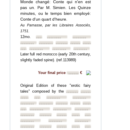
Monde changé: Conte qui n'en est
pas un. Par M. Simien. Les Quinze
minutes, ou le temps bien employé:
Conte d'un quart d'heure.
Au Parnasse, par les Libraires Associés,
1751.
12mo.
••••••••
••••••••
••••••••
••••••••
••••••••
••••••••
••••••••
••••••••
••••••••
••••••••
••••••••
••••••••
Later full red morocco (early 20th century,
slightly faded spine). (ref.113989)
Your final price
€
••••••
Original Edition of these "erotic fairy
tales" composed by the
••••••••
••••••••
••••••••
••••••••
••••••••
••••••••
••••••••
••••••••
••••••••
••••••••
••••••••
••••••••
••••••••
••••••••
••••••••
••••••••
••••••••
••••••••
••••••••
••••••••
••••••••
••••••••
••••••••
••••••••
••••••••
••••••••
••••••••
••••••••