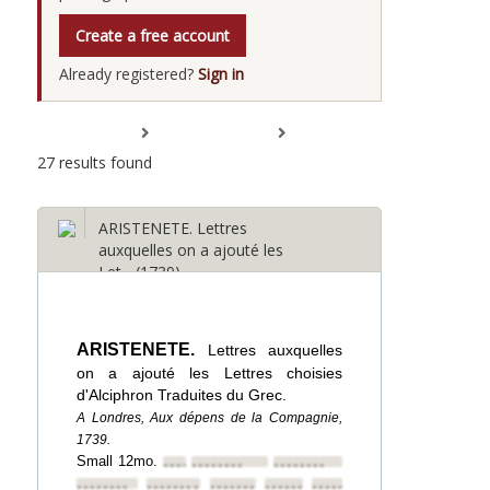
Create a free account
Already registered?
Sign in
Expand All
Collapse All
27 results found
ARISTENETE. Lettres
auxquelles on a ajouté les
Let... (1739)
ARISTENETE.
Lettres auxquelles
on a ajouté les Lettres choisies
d'Alciphron Traduites du Grec.
A Londres, Aux dépens de la Compagnie,
1739.
Small 12mo.
••••••••
••••••••
••••••••
••••••••
••••••••
••••••••
••••••••
••••••••