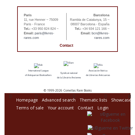
Paris
Barcelona
11, rue Henner ~ 75009
Rambla de Catalunya, 15 ~
Paris - France
08007 Barcelona - España
Tel.:
+33 950 824 824 ~
Tel.:
+34 934 121 166 ~
Email:
paris@livres-
Email:
bcn@livres-
rares.com
rares.com
Contact
International League
Asociación Ibérica
Syndicat national
of Antiquarian Booksellers
de Librerías Anticuarias
de la Librairie Ancienne
© 1999-
2026 Comellas Rare Books
Homepage
Advanced search
Thematic lists
Showcase
Terms of sale
Your account
Contact
Login