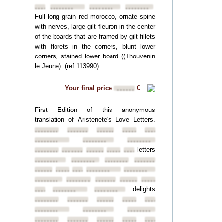
••••••••
••••••••
••••••••
••••••••
Full long grain red morocco, ornate spine
with nerves, large gilt fleuron in the center
of the boards that are framed by gilt fillets
with florets in the corners, blunt lower
corners, stained lower board ((Thouvenin
le Jeune). (ref.113990)
Your final price
€
••••••
First Edition of this anonymous
translation of Aristenete's Love Letters.
••••••••
••••••••
••••••••
••••••••
••••••••
••••••••
••••••••
••••••••
letters
••••••••
••••••••
••••••••
••••••••
••••••••
••••••••
••••••••
••••••••
••••••••
••••••••
••••••••
••••••••
••••••••
••••••••
••••••••
••••••••
••••••••
••••••••
••••••••
delights
••••••••
••••••••
••••••••
••••••••
••••••••
••••••••
••••••••
••••••••
••••••••
••••••••
••••••••
••••••••
••••••••
••••••••
••••••••
••••••••