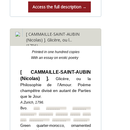
Access the full description →
[ CAMMAILLE-SAINT-AUBIN
(Nicolas) ]. Glicère, ou l...
(1796)
Printed in one hundred copies
With an essay on erotic poetry
[ CAMMAILLE-SAINT-AUBIN
(Nicolas) ].
Glicère, ou la
Philosophie de l'Amour. Poème
champêtre divisé en autant de Parties
que le Jour.
A Zurich, 1796.
8vo.
••••••••
••••••••
••••••••
••••••••
••••••••
••••••••
••••••••
••••••••
••••••••
••••••••
••••••••
••••••••
Green quarter-morocco, ornamented