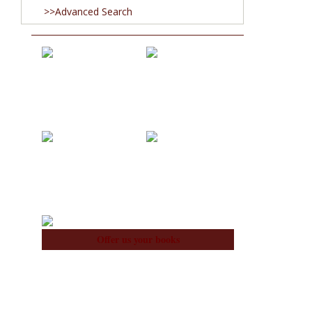
>>Advanced Search
Acquisitions
Blog
About Us
Team
Offer us your books