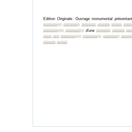
Edition Originale. Ouvrage monumental présentan
••••••••
••••••••
••••••••
••••••••
••••••••
••••
d'une
••••••••
••••••••
••••••••
••••••••
•••
••••••••
••••••••
••••••••
••••••••
••••••••
••••••
••••••••
••••••••