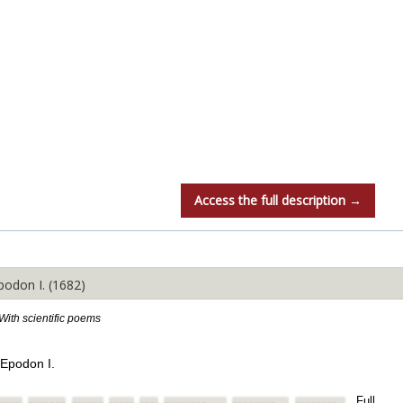
Access the full description →
podon I. (1682)
With scientific poems
t Epodon I.
Full