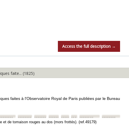
Access the full description →
es faite... (1825)
ues faites à l'Observatoire Royal de Paris publiées par le Bureau
••••••••
••••••••
••••••••
••••••••
••••••••
••••••••
••••••••
••••••••
re et de tomaison rouges au dos (mors frottés). (ref.49179)