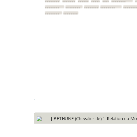
••••••••
••••••••
••••••••
••••••••
••••••••
••••••••
••••••••
••••••••
••••••••
••••••••
•••••••
••••••••
••••••••
[ BETHUNE (Chevalier de) ]. Relation du Mo