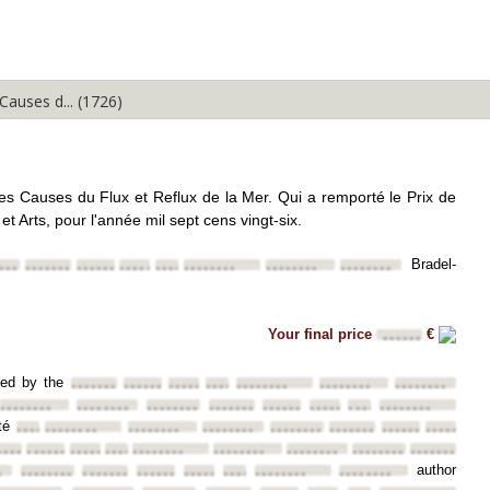
Expand All
Collapse All
Causes d... (1726)
les Causes du Flux et Reflux de la Mer. Qui a remporté le Prix de
et Arts, pour l'année mil sept cens vingt-six.
Bradel-
•••
••••••••
••••••••
••••••••
••••••••
••••••••
••••••••
••••••••
Your final price
€
••••••
rded by the
••••••••
••••••••
••••••••
••••••••
••••••••
••••••••
••••••••
••••••••
••••••••
••••••••
••••••••
••••••••
••••••••
••••••••
••••••••
ité
••••••••
••••••••
••••••••
••••••••
••••••••
••••••••
••••••••
••••••••
•••••
••••••••
••••••••
••••••••
••••••••
••••••••
••••••••
••••••••
••••••••
author
•
••••••••
••••••••
••••••••
••••••••
••••••••
••••••••
••••••••