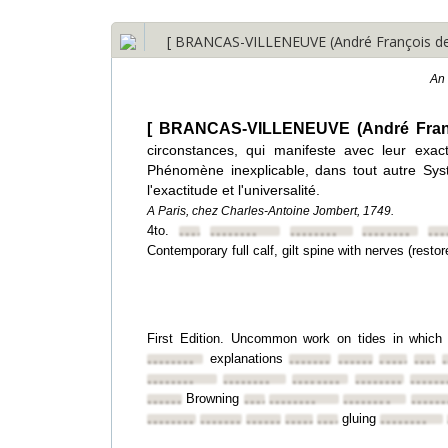
[ BRANCAS-VILLENEUVE (André François de) ]
An 
[ BRANCAS-VILLENEUVE (André Franç
circonstances, qui manifeste avec leur exac
Phénomène inexplicable, dans tout autre 
l'exactitude et l'universalité.
A Paris, chez Charles-Antoine Jombert, 1749.
4to.
••••••••
••••••••
••••••••
••••••••
•••
Contemporary full calf, gilt spine with nerves (restor
First Edition. Uncommon work on tides in which
explanations
••••••••
••••••••
••••••••
••••••••
•••••
•
••••••••
••••••••
••••••••
••••••••
••••••
Browning
••••••••
••••••••
••••••••
••••••••
••••••
gluing
••••••••
••••••••
••••••••
••••••••
••••••••
••••••••