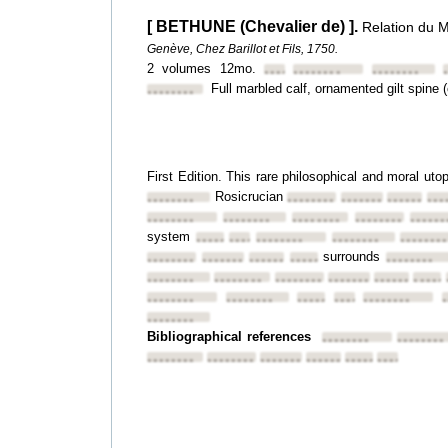
[ BETHUNE (Chevalier de) ].
Relation du
Genève, Chez Barillot et Fils, 1750.
2 volumes 12mo.
••••••••
••••••••
••••••••
Full marbled calf, ornamented gilt spine 
••••••••
First Edition. This rare philosophical and moral uto
Rosicrucian
••••••••
••••••••
••••••••
••••••••
•••
••••••••
••••••••
••••••••
••••••••
••••••
system
••••••••
••••••••
••••••••
••••••••
•••••••
surrounds
••••••••
••••••••
••••••••
••••••••
••••••••
••••••••
••••••••
••••••••
••••••••
••••••••
•••••
••••••••
••••••••
••••••••
••••••••
••••••••
•
••••••••
Bibliographical references
••••••••
••••••••
••••••••
••••••••
••••••••
••••••••
••••••••
••••••••