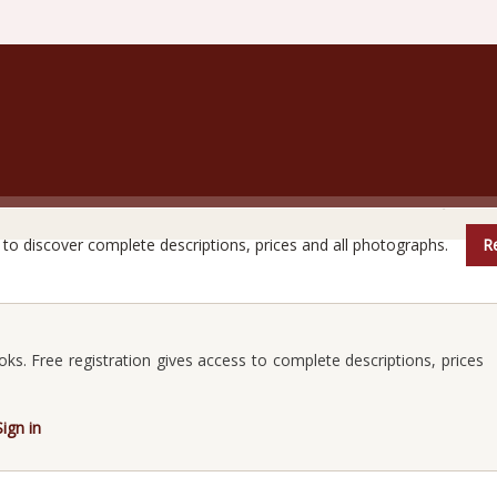
are books do not reveal all their secrets at first glanc
e to discover complete descriptions, prices and all photographs.
Re
oks. Free registration gives access to complete descriptions, prices
Sign in