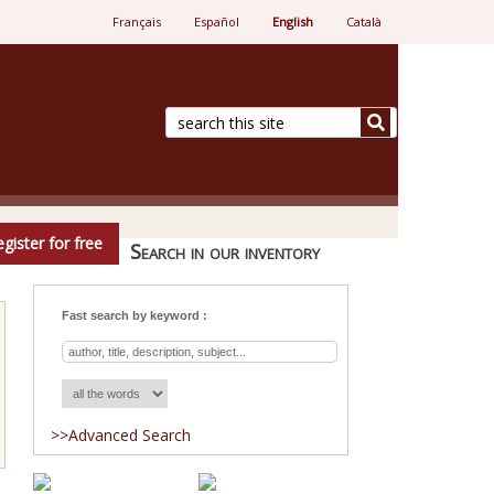
Français
Español
English
Català
e.
gister for free
Search in our inventory
Fast search by keyword :
>>Advanced Search