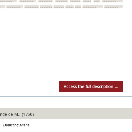
••••••••
••••••••
••••••••
••••••••
••••••••
••••••••
••••••••
••••••••
•
••••••••
••••••••
••••••••
••••••••
••••••••
••••••••
••••••••
••••••••
Access the full description →
nde de M... (1750)
Depicting Aliens