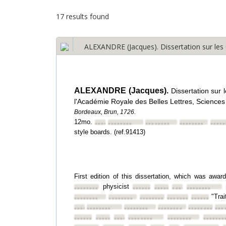
17 results found
ALEXANDRE (Jacques). Dissertation sur les 
ALEXANDRE (Jacques).
Dissertation sur 
l'Académie Royale des Belles Lettres, Sciences 
Bordeaux, Brun, 1726.
12mo.
••••••••
••••••••
••••••••
••••••••
•••••
style boards. (ref.91413)
First edition of this dissertation, which was awa
physicist
••••••••
••••••••
••••••••
••••••••
••••••••
"Tra
••••••••
••••••••
••••••••
••••••••
••••••••
••••••••
••••••••
••••••••
••••••••
••••••••
•••
••••••••
••••••••
••••••••
••••••••
••••••••
•••••••