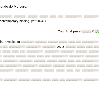
 Monde de Mercure.
••••••••
••••••••
••••••••
••••••••
••••••••
••••••••
••••••••
••••••••
(contemporary binding. (ref.68247)
Your final price
€
••••••
pia, revealed to
••••••••
••••••••
••••••••
••••••••
••••••••
••••••••
••••••••
social
•••••
••••••••
••••••••
••••••••
••••••••
••••••••
••••••••
••••••••
••••••••
••
••••••••
••••••••
••••••••
••••••••
••••••••
••••••••
••••••••
••••••••
•
••••••••
••••••••
••••••••
••••••••
••••••••
••••••••
••••••••
••••••••
••••••••
••••••••
••••••••
••••••••
••••••••
••••••••
••••••••
••••••••
•••
••••••••
••••••••
••••••••
••••••••
••••••••
••••••••
••••••••
••••••••
••••••••
•••••••
••••••••
••••••••
••••••••
••••••••
••••••••
••••••••
••••••••
••••••••
••••••••
••••••••
••••••••
••••••••
••••••••
••••••••
••••••••