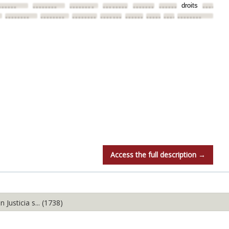
droits
•
••••••
••••••••
••••••••
••••••••
••••••••
••••••••
••••••••
••••••••
••••••••
••••••••
••••••••
••••••••
••••••••
••••••••
••••••••
Access the full description →
usticia s... (1738)