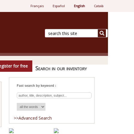
Français
Español
English
Català
e.
gister for free
Search in our inventory
Fast search by keyword :
>>Advanced Search