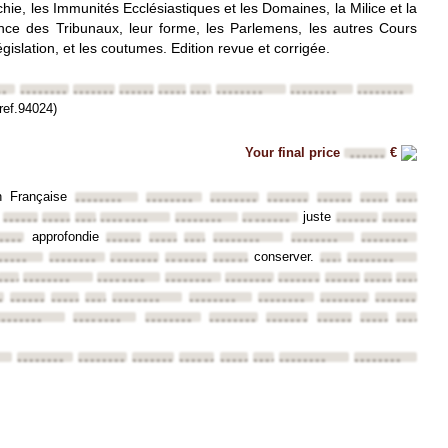
rchie, les Immunités Ecclésiastiques et les Domaines, la Milice et la
tence des Tribunaux, leur forme, les Parlemens, les autres Cours
égislation, et les coutumes. Edition revue et corrigée.
••
••••••••
••••••••
••••••••
••••••••
••••••••
••••••••
••••••••
••••••••
(ref.94024)
Your final price
€
••••••
on Française
••••••••
••••••••
••••••••
••••••••
••••••••
••••••••
••••••••
juste
•
••••••••
••••••••
••••••••
••••••••
••••••••
••••••••
••••••••
••••••••
approfondie
••••
••••••••
••••••••
••••••••
••••••••
••••••••
••••••••
conserver.
•••••
••••••••
••••••••
••••••••
••••••••
••••••••
••••••••
•••
••••••••
••••••••
••••••••
••••••••
••••••••
••••••••
••••••••
••••••••
••••••••
••
••••••••
••••••••
••••••••
••••••••
••••••••
••••••••
••••••••
••••••••
•••
••••••••
••••••••
••••••••
••••••••
••••••••
••••••••
••••••••
••••••••
••••••••
••••••••
••••••••
••••••••
••••••••
••••••••
••••••••
••••••••