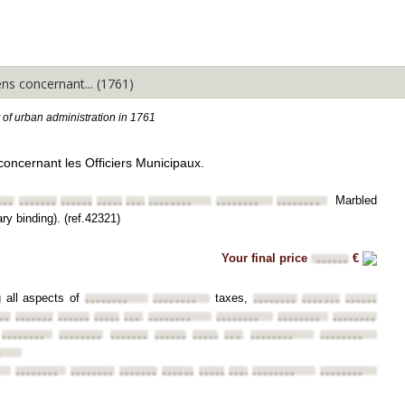
Expand All
Collapse All
 concernant... (1761)
t of urban administration in 1761
ncernant les Officiers Municipaux.
Marbled
•••
••••••••
••••••••
••••••••
••••••••
••••••••
••••••••
••••••••
y binding). (ref.42321)
Your final price
€
••••••
ng all aspects of
taxes,
••••••••
••••••••
••••••••
••••••••
••••••••
••
••••••••
••••••••
••••••••
••••••••
••••••••
••••••••
••••••••
••••••••
••••••••
••••••••
••••••••
••••••••
••••••••
••••••••
••••••••
••••••••
•
••••••••
••••••••
••••••••
••••••••
••••••••
••••••••
••••••••
••••••••