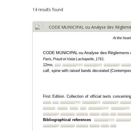
14 results found
CODE MUNICIPAL ou Analyse des Réglemens
At the hear
CODE MUNICIPAL ou Analyse des Réglemens co
Paris, Prault et Valat Lachapelle, 1761.
12mo.
••••••••
••••••••
••••••••
••••••••
•••••
calf, spine with raised bands decorated (Contemporar
First Edition. Collection of official texts concerni
••••••••
••••••••
••••••••
••••••••
••••••••
••••••
••••••••
••••••••
••••••••
••••••••
••••••••
••••••••
••••••••
••••••••
••••••••
••••••••
••••••••
••••••••
•••••••
Bibliographical references
••••••••
••••••••
••••••••
••••••••
••••••••
••••••••
••••••••
••••••••