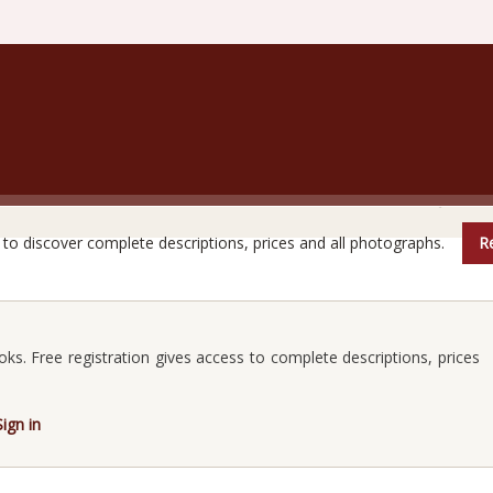
are books do not reveal all their secrets at first glanc
e to discover complete descriptions, prices and all photographs.
Re
oks. Free registration gives access to complete descriptions, prices
Sign in