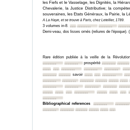
les Fiefs et le Vasselage, les Dignités, la Hiéra
Chevalerie, la Justice Distributive; la compé
souveraines, les Etats Généraux, la Pairie, la L
A La Haye, et se trouve à Paris, chez Letellier, 1789.
3 volumes in-8.
••••••••
••••••••
••••••••
••••••
Demi-veau, dos lisses ornés (reliures de l'époque). 
Rare édition publiée à la veille de la Révoluti
prospérité
••••••••
••••••••
••••••••
•••••••
••••••••
••••••••
••••••••
••••••••
••••••••
••••
savoir
••••••••
••••••••
••••••••
••••••••
••••••••
•••
••••••••
••••••••
••••••••
••••••••
••••••••
•••••
••••••••
••••••••
••••••••
••••••••
••••••
••••••••
••••••••
••••••••
••••••••
••••••••
••••••••
•••••
••••••••
Bibliographical references
••••••••
••••••••
••••••••
••••••••
••••••••
••••••••
••••••••
••••••••