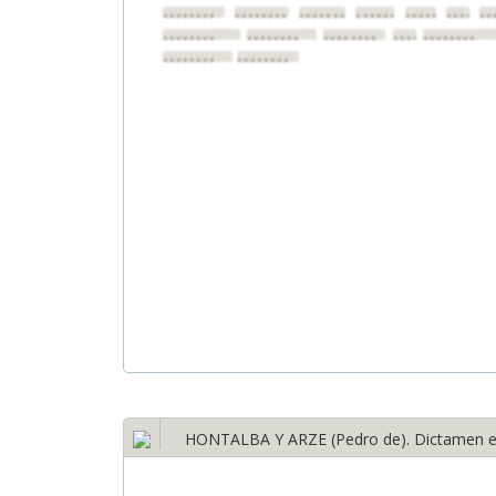
••••••••
••••••••
••••••••
••••••••
••••••••
•••••••
••
••••••••
••••••••
••••••••
••••••••
••••••••
••••••••
••••••••
HONTALBA Y ARZE (Pedro de). Dictamen en J