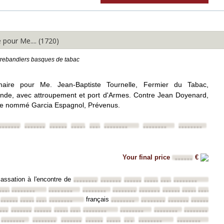
pour Me.... (1720)
trebandiers basques de tabac
maire pour Me. Jean-Baptiste Tournelle, Fermier du Tabac,
de, avec attroupement et port d'Armes. Contre Jean Doyenard,
t le nommé Garcia Espagnol, Prévenus.
•••••••
••••••••
••••••••
••••••••
••••••••
••••••••
••••••••
••••••••
Your final price
€
••••••
cassation à l'encontre de
••••••••
••••••••
••••••••
••••••••
••••••••
••••••••
•••
••••••••
••••••••
••••••••
••••••••
••••••••
••••••••
••••••••
••••••••
••••••••
français
•
••••••••
••••••••
••••••••
••••••••
••••••••
••••••••
••••••••
••••••••
•••
••••••••
••••••••
••••••••
••••••••
••••••••
••••••••
••••••••
••••••••
••••••••
••••••••
••••••••
••••••••
••••••••
••••••••
••••••••
••••••••