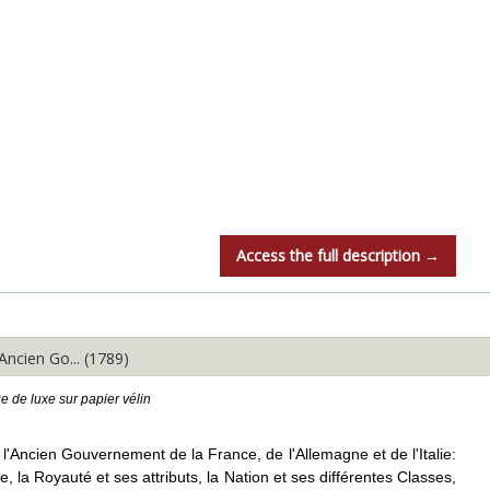
Access the full description →
ncien Go... (1789)
ge de luxe sur papier vélin
 l'Ancien Gouvernement de la France, de l'Allemagne et de l'Italie:
ne, la Royauté et ses attributs, la Nation et ses différentes Classes,