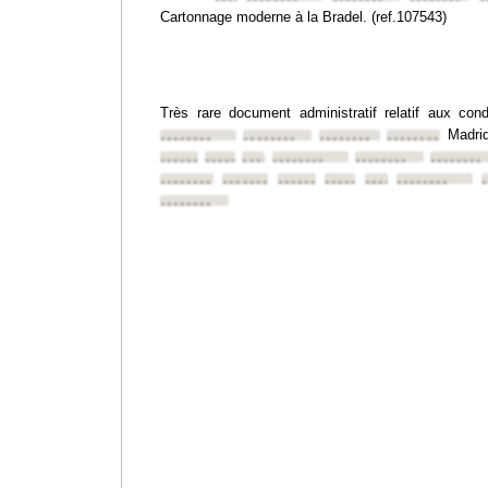
Cartonnage moderne à la Bradel. (ref.107543)
Très rare document administratif relatif aux con
Madri
••••••••
••••••••
••••••••
••••••••
••••••••
••••••••
••••••••
••••••••
••••••••
••••••••
••••••••
••••••••
••••••••
••••••••
••••••••
••••••••
••••••••