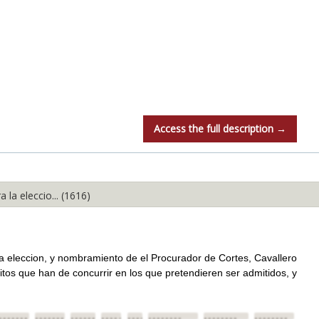
Access the full description →
a eleccio... (1616)
leccion, y nombramiento de el Procurador de Cortes, Cavallero
itos que han de concurrir en los que pretendieren ser admitidos, y
•••••••
••••••••
••••••••
••••••••
••••••••
••••••••
••••••••
••••••••