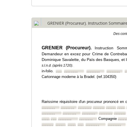
GRENIER (Procureur). Instruction Sommaire 
Des con
GRENIER (Procureur).
Instruction Som
Demandeur en excez pour Crime de Contreban
Dominique Savalette, du Païs des Basques, e
s.l.n.d. (après 1720).
in-folio.
••••••••
••••••••
••••••••
••••••••
•
Cartonnage moderne à la Bradel. (ref.104350)
Rarissime réquisitoire d'un procureur prononcé en 
••••••••
••••••••
••••••••
••••••••
••••••••
•••••
••••••••
••••••••
••••••••
••••••••
•••••••
Compagnie
••••••••
••••••••
••••••••
••••••••
•••••
••••••••
••••••••
••••••••
••••••••
••••••••
••••••••