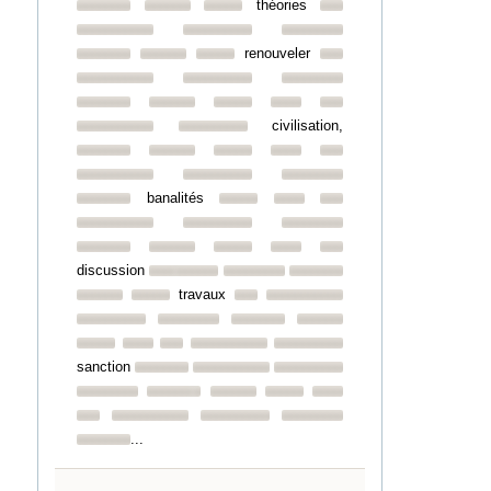
théories
renouveler
civilisation,
banalités
discussion
travaux
sanction
...