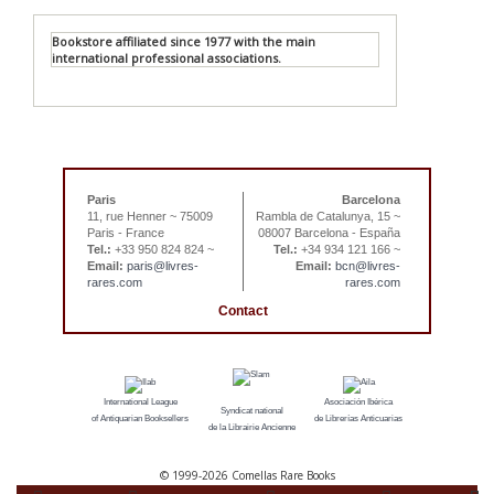
Bookstore affiliated since 1977 with the main
international professional associations.
Paris
Barcelona
11, rue Henner ~ 75009
Rambla de Catalunya, 15 ~
Paris - France
08007 Barcelona - España
Tel.:
+33 950 824 824 ~
Tel.:
+34 934 121 166 ~
Email:
paris@livres-
Email:
bcn@livres-
rares.com
rares.com
Contact
International League
Asociación Ibérica
Syndicat national
of Antiquarian Booksellers
de Librerías Anticuarias
de la Librairie Ancienne
© 1999-
2026 Comellas Rare Books