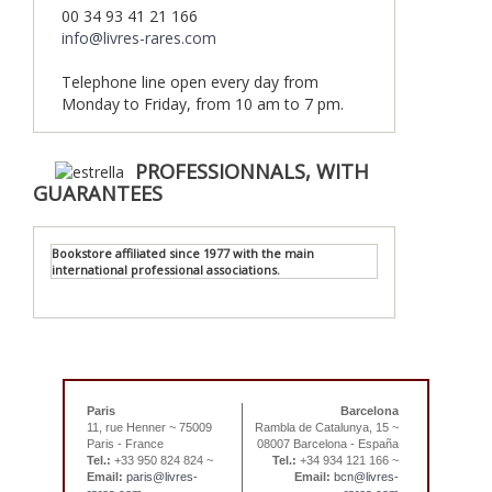
00 34 93 41 21 166
info@livres-rares.com
Telephone line open every day from
Monday to Friday, from 10 am to 7 pm.
PROFESSIONNALS, WITH
GUARANTEES
Bookstore affiliated since 1977 with the main
international professional associations.
Paris
Barcelona
11, rue Henner ~ 75009
Rambla de Catalunya, 15 ~
Paris - France
08007 Barcelona - España
Tel.:
+33 950 824 824 ~
Tel.:
+34 934 121 166 ~
Email:
paris@livres-
Email:
bcn@livres-