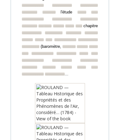
l'étude
chapitre
(baromètre,
...