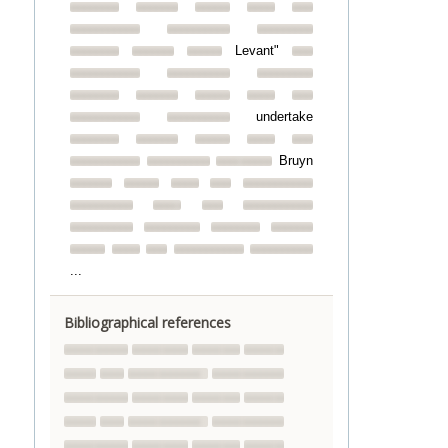
Levant"
undertake
Bruyn
...
Bibliographical references