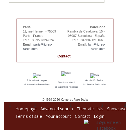
Paris
Barcelona
11, rue Henner ~ 75009
Rambla de Catalunya, 15 ~
Paris - France
08007 Barcelona - España
Tel.:
+33 950 824 824 ~
Tel.:
+34 934 121 166 ~
Email:
paris@livres-
Email:
bcn@livres-
rares.com
rares.com
Contact
International League
Asociación Ibérica
Syndicat national
of Antiquarian Booksellers
de Librerías Anticuarias
de la Librairie Ancienne
© 1999-
2026 Comellas Rare Books
Homepage
Advanced search
Thematic lists
Showcase
Terms of sale
Your account
Contact
Login