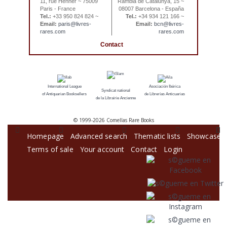
11, rue Henner ~ 75009
Rambla de Catalunya, 15 ~
Paris - France
08007 Barcelona - España
Tel.:
+33 950 824 824 ~
Tel.:
+34 934 121 166 ~
Email:
paris@livres-
Email:
bcn@livres-
rares.com
rares.com
Contact
International League
Asociación Ibérica
Syndicat national
of Antiquarian Booksellers
de Librerías Anticuarias
de la Librairie Ancienne
© 1999-
2026 Comellas Rare Books
Homepage
Advanced search
Thematic lists
Showcase
Terms of sale
Your account
Contact
Login