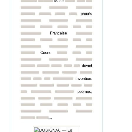
Marié
procès
Française
Cosne
devint
invention.
poèmes,
...