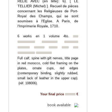
RELIE AVEC (en tête): 6). [ LE
TELLIER (Michel) ]. Recueil de pièces
concernant les Religieuses de Port-
Royal des Champs, qui se sont
soumises à l'Eglise. A Paris, de
l'Imprimerie Royale, 1710.
6 works en 1 volume 4to.
Full calf, spine with gilt nerves, title page
in red morocco, cold filet framing on the
plates, ornate cups, red edges
(contemporary binding, slightly rubbed,
small lack of leather in the upper cap).
(réf. 108006).
Your final price
€
book available