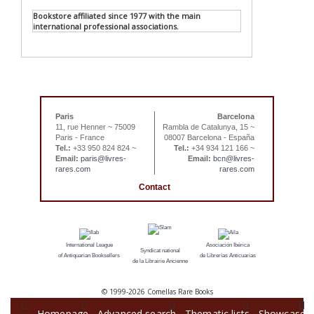
Bookstore affiliated since 1977 with the main
international professional associations.
Paris
Barcelona
11, rue Henner ~ 75009
Rambla de Catalunya, 15 ~
Paris - France
08007 Barcelona - España
Tel.:
+33 950 824 824 ~
Tel.:
+34 934 121 166 ~
Email:
paris@livres-
Email:
bcn@livres-
rares.com
rares.com
Contact
International League
Asociación Ibérica
Syndicat national
of Antiquarian Booksellers
de Librerías Anticuarias
de la Librairie Ancienne
© 1999-
2026 Comellas Rare Books
Homepage
Advanced search
Thematic lists
Showcase