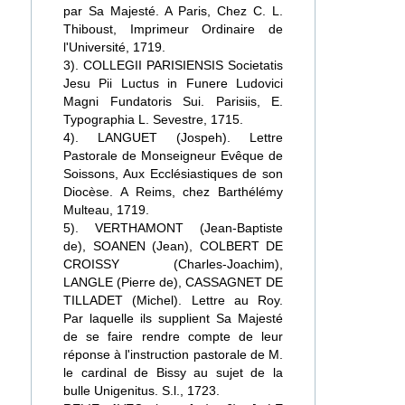
par Sa Majesté. A Paris, Chez C. L.
Thiboust, Imprimeur Ordinaire de
l'Université, 1719.
3). COLLEGII PARISIENSIS Societatis
Jesu Pii Luctus in Funere Ludovici
Magni Fundatoris Sui. Parisiis, E.
Typographia L. Sevestre, 1715.
4). LANGUET (Jospeh). Lettre
Pastorale de Monseigneur Evêque de
Soissons, Aux Ecclésiastiques de son
Diocèse. A Reims, chez Barthélémy
Multeau, 1719.
5). VERTHAMONT (Jean-Baptiste
de), SOANEN (Jean), COLBERT DE
CROISSY (Charles-Joachim),
LANGLE (Pierre de), CASSAGNET DE
TILLADET (Michel). Lettre au Roy.
Par laquelle ils supplient Sa Majesté
de se faire rendre compte de leur
réponse à l'instruction pastorale de M.
le cardinal de Bissy au sujet de la
bulle Unigenitus. S.l., 1723.