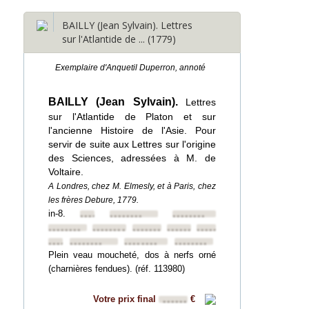
BAILLY (Jean Sylvain). Lettres
sur l'Atlantide de ... (1779)
Exemplaire d'Anquetil Duperron, annoté
BAILLY (Jean Sylvain).
Lettres
sur l'Atlantide de Platon et sur
l'ancienne Histoire de l'Asie. Pour
servir de suite aux Lettres sur l'origine
des Sciences, adressées à M. de
Voltaire.
A Londres, chez M. Elmesly, et à Paris, chez
les frères Debure, 1779.
in-8.
••••••••
••••••••
••••••••
••••••••
••••••••
••••••••
••••••••
••••••••
••••••••
••••••••
••••••••
••••••••
Plein veau moucheté, dos à nerfs orné
(charnières fendues). (réf. 113980)
Votre prix final
€
••••••