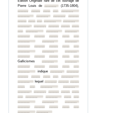
Edition Originale rare de cet ouvrage de
Pierre Louis de
(1735-1804),
••••••••
••••••••
••••••••
••••••••
••••••••
••••••••
••••••••
••••••••
••••••••
••••••••
••••••••
••••••••
••••••••
••••••••
••••••••
••••••••
••••••••
••••••••
••••••••
••••••••
••••••••
••••••••
••••••••
••••••••
••••••••
••••••••
••••••••
••••••••
••••••••
••••••••
••••••••
••••••••
••••••••
••••••••
••••••••
••••••••
••••••••
••••••••
••••••••
••••••••
••••••••
••••••••
••••••••
••••••••
••••••••
Gallicismes
••••••••
••••••••
••••••••
••••••••
••••••••
••••••••
••••••••
indique
••••••••
••••••••
••••••••
••••••••
••••••••
••••••••
••••••••
••••••••
lequel
••••••••
••••••••
••••••••
••••••••
••••••••
••••••••
••••••••
••••••••
••••••••
••••••••
••••••••
••••••••
••••••••
••••••••
••••••••
••••••••
••••••••
••••••••
••••••••
••••••••
••••••••
••••••••
••••••••
••••••••
••••••••
••••••••
••••••••
••••••••