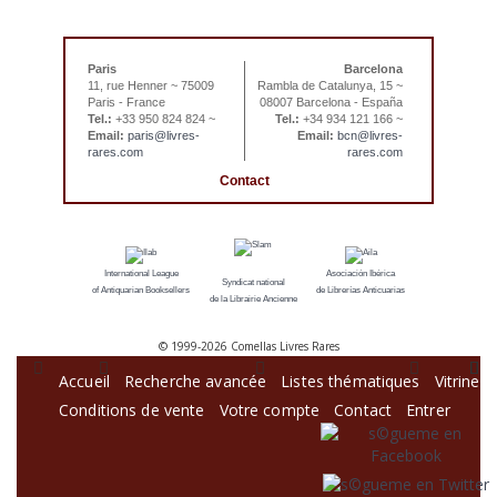
Paris
Barcelona
11, rue Henner ~ 75009
Rambla de Catalunya, 15 ~
Paris - France
08007 Barcelona - España
Tel.:
+33 950 824 824 ~
Tel.:
+34 934 121 166 ~
Email:
paris@livres-
Email:
bcn@livres-
rares.com
rares.com
Contact
International League
Asociación Ibérica
Syndicat national
of Antiquarian Booksellers
de Librerías Anticuarias
de la Librairie Ancienne
© 1999-
2026 Comellas Livres Rares
Accueil
Recherche avancée
Listes thématiques
Vitrine
Conditions de vente
Votre compte
Contact
Entrer