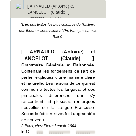
[ ARNAULD (Antoine) et
LANCELOT (Claude) ].
Gramma... (1664)
"L'un des textes les plus célèbres de l'histoire
des théories linguistiques" (En Français dans le
Texte)
[ ARNAULD (Antoine) et
LANCELOT (Claude) ].
Grammaire Générale et Raisonnée.
Contenant les fondemens de l'art de
parler; expliquez d'une manière claire
et naturelle. Les raisons de ce qui est
commun à toutes les langues, et des
principales différences qui s'y
rencontrent. Et plusieurs remarques
nouvelles sur la Langue Françoise.
Seconde édition reveuë et augmentée
de nouveau.
A Paris, chez Pierre Lepetit, 1664.
in-12.
••••••••
••••••••
••••••••