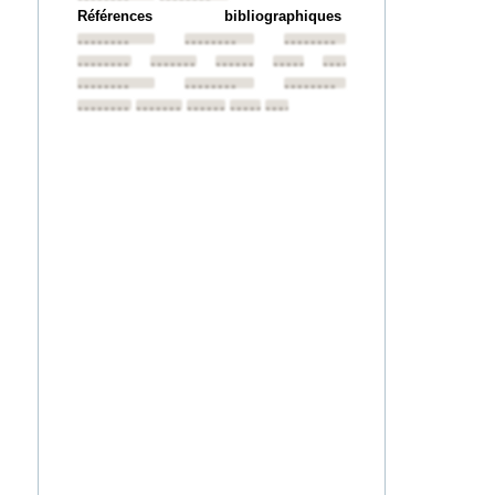
Références bibliographiques
••••••••
••••••••
••••••••
••••••••
••••••••
••••••••
••••••••
••••••••
••••••••
••••••••
••••••••
••••••••
••••••••
••••••••
••••••••
••••••••