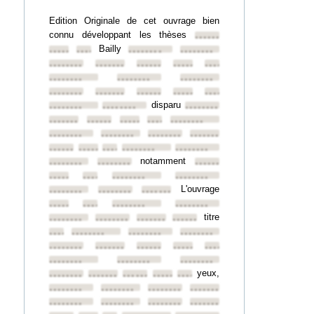
Edition Originale de cet ouvrage bien
connu développant les thèses
••••••••
Bailly
••••••••
••••••••
••••••••
••••••••
••••••••
••••••••
••••••••
••••••••
••••••••
••••••••
••••••••
••••••••
••••••••
••••••••
••••••••
••••••••
••••••••
disparu
••••••••
••••••••
••••••••
••••••••
••••••••
••••••••
••••••••
••••••••
••••••••
••••••••
••••••••
••••••••
••••••••
••••••••
••••••••
••••••••
••••••••
notamment
••••••••
••••••••
••••••••
••••••••
••••••••
••••••••
••••••••
L'ouvrage
••••••••
••••••••
••••••••
••••••••
••••••••
••••••••
••••••••
titre
••••••••
••••••••
••••••••
••••••••
••••••••
••••••••
••••••••
••••••••
••••••••
••••••••
••••••••
••••••••
••••••••
••••••••
••••••••
••••••••
yeux,
••••••••
••••••••
••••••••
••••••••
••••••••
••••••••
••••••••
••••••••
••••••••
••••••••
••••••••
••••••••
••••••••