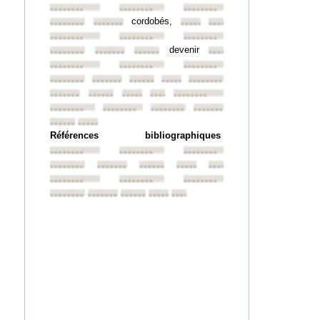
••••••••
••••••••
••••••••
cordobés,
••••••••
••••••••
••••••••
••••••••
••••••••
••••••••
••••••••
devenir
••••••••
••••••••
••••••••
••••••••
••••••••
••••••••
••••••••
••••••••
••••••••
••••••••
••••••••
••••••••
••••••••
••••••••
••••••••
••••••••
••••••••
••••••••
••••••••
••••••••
••••••••
••••••••
••••••••
Références bibliographiques
••••••••
••••••••
••••••••
••••••••
••••••••
••••••••
••••••••
••••••••
••••••••
••••••••
••••••••
••••••••
••••••••
••••••••
••••••••
••••••••