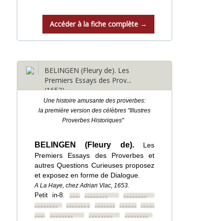
Accéder à la fiche complète →
BELINGEN (Fleury de). Les
Premiers Essays des Prov...
(1653)
Une histoire amusante des proverbes:
la première version des célèbres "Illustres
Proverbes Historiques"
BELINGEN (Fleury de).
Les
Premiers Essays des Proverbes et
autres Questions Curieuses proposez
et exposez en forme de Dialogue.
A La Haye, chez Adrian Vlac, 1653.
Petit in-8.
••••••••
••••••••
••••••••
••••••••
••••••••
••••••••
••••••••
••••••••
••••••••
••••••••
••••••••
••••••••