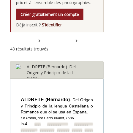
prix et à l'ensemble des photographies.
Créer gratuitement un compte
Déjà inscrit ?
S'identifier
Tout déplier
Tout replier
48 résultats trouvés
ALDRETE (Bernardo). Del
Origen y Principio de la l...
(1606)
ALDRETE (Bernardo).
Del Origen
y Principio de la lengua Castellana o
Romance que oi se usa en Espana.
En Roma, por Carlo Vulliet, 1606.
in-4.
••••••••
••••••••
••••••••
••••••••
••••••••
••••••••
••••••••
••••••••