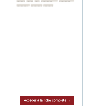
••••••••
••••••••
••••••••
••••••••
••••••••
••••••••
••••••••
••••••••
Accéder à la fiche complète →