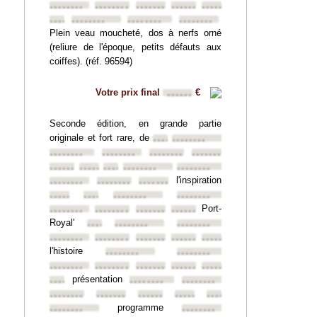
••••••••
••••••••
••••••••
••••••••
••••••••
••••••••
••••••••
••••••••
••••••••
Plein veau moucheté, dos à nerfs orné
(reliure de l'époque, petits défauts aux
coiffes). (réf. 96594)
Votre prix final
€
••••••
Seconde édition, en grande partie
originale et fort rare, de
••••••••
••••••••
••••••••
••••••••
••••••••
••••••••
••••••••
••••••••
••••••••
••••••••
••••••••
l'inspiration
••••••••
••••••••
••••••••
••••••••
••••••••
••••••••
••••••••
Port-
••••••••
••••••••
••••••••
••••••••
Royal'
••••••••
••••••••
••••••••
••••••••
••••••••
••••••••
••••••••
••••••••
l'histoire
••••••••
••••••••
••••••••
••••••••
••••••••
••••••••
••••••••
présentation
••••••••
••••••••
••••••••
••••••••
••••••••
••••••••
••••••••
••••••••
programme
••••••••
••••••••