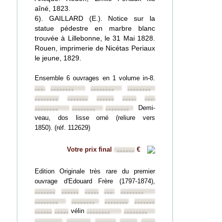
aîné, 1823.
6). GAILLARD (E.). Notice sur la
statue pédestre en marbre blanc
trouvée à Lillebonne, le 31 Mai 1828.
Rouen, imprimerie de Nicétas Periaux
le jeune, 1829.
Ensemble 6 ouvrages en 1 volume in-8.
••••••••
••••••••
••••••••
••••••••
••••••••
••••••••
••••••••
••••••••
••••••••
Demi-
••••••••
••••••••
••••••••
veau, dos lisse orné (reliure vers
1850). (réf. 112629)
Votre prix final
€
••••••
Edition Originale très rare du premier
ouvrage d'Edouard Frère (1797-1874),
••••••••
••••••••
••••••••
••••••••
••••••••
••••••••
••••••••
••••••••
••••••••
vélin
••••••••
••••••••
••••••••
••••••••