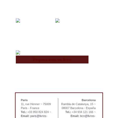
À notre Sujet
Équipe
Proposez-nous vos livres
Paris
Barcelona
11, rue Henner ~ 75009
Rambla de Catalunya, 15 ~
Paris - France
08007 Barcelona - España
Tel.:
+33 950 824 824 ~
Tel.:
+34 934 121 166 ~
Email:
paris@livres-
Email:
bcn@livres-