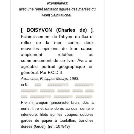
exemplaires:
avec une représentation figurée des marées du
Mont Saint-Michel
[ BOISYVON (Charles de) ].
Eclaircissement de l'abyme du flux et
reflux de la mer, contre deux
nouvelles opinions de leur cause,
amplement refutées au
commencement de ce livre. Avec un
agréable portrait géographique en
géneéral. Par F.C.D.B.
Avranches, Philippes Motays, 1665.
in-8.
••••••••
••••••••
••••••••
••••••••
••••••••
••••••••
••••••••
••••••••
••••••••
••••••••
••••••••
••••••••
Plein maroquin janséniste brun, dos à
nerfs, titre et date dorés au dos, dentelle
intérieure, filets sur les coupes, doubles
gardes de papier à tourbillon, tranches
dorées (Gruel). (réf. 107949)