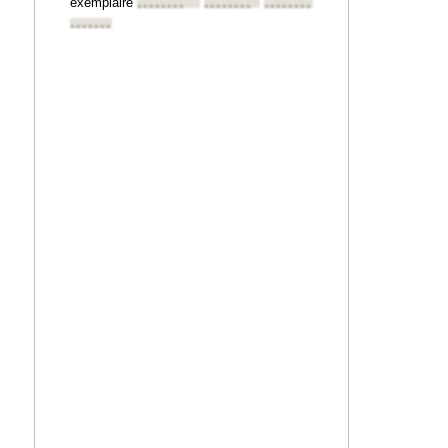
exemplaire
••••••••
••••••••
••••••••
••••••••