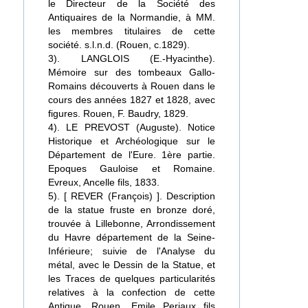
le Directeur de la Société des
Antiquaires de la Normandie, à MM.
les membres titulaires de cette
société. s.l.n.d. (Rouen, c.1829).
3). LANGLOIS (E.-Hyacinthe).
Mémoire sur des tombeaux Gallo-
Romains découverts à Rouen dans le
cours des années 1827 et 1828, avec
figures. Rouen, F. Baudry, 1829.
4). LE PREVOST (Auguste). Notice
Historique et Archéologique sur le
Département de l'Eure. 1ère partie.
Epoques Gauloise et Romaine.
Evreux, Ancelle fils, 1833.
5). [ REVER (François) ]. Description
de la statue fruste en bronze doré,
trouvée à Lillebonne, Arrondissement
du Havre département de la Seine-
Inférieure; suivie de l'Analyse du
métal, avec le Dessin de la Statue, et
les Traces de quelques particularités
relatives à la confection de cette
Antique. Rouen, Emile Periaux fils