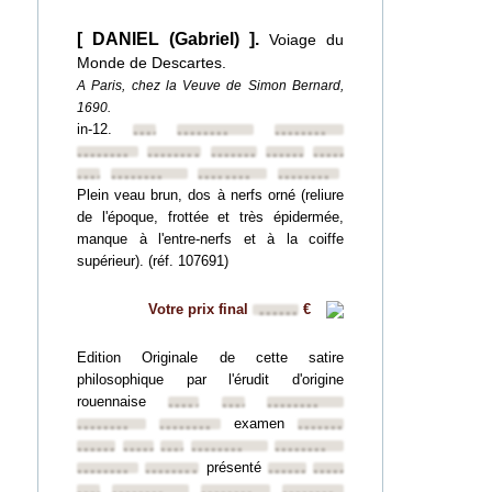
[ DANIEL (Gabriel) ].
Voiage du
Monde de Descartes.
A Paris, chez la Veuve de Simon Bernard,
1690.
in-12.
••••••••
••••••••
••••••••
••••••••
••••••••
••••••••
••••••••
••••••••
••••••••
••••••••
••••••••
••••••••
Plein veau brun, dos à nerfs orné (reliure
de l'époque, frottée et très épidermée,
manque à l'entre-nerfs et à la coiffe
supérieur). (réf. 107691)
Votre prix final
€
••••••
Edition Originale de cette satire
philosophique par l'érudit d'origine
rouennaise
••••••••
••••••••
••••••••
examen
••••••••
••••••••
••••••••
••••••••
••••••••
••••••••
••••••••
••••••••
présenté
••••••••
••••••••
••••••••
••••••••