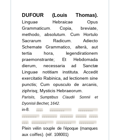
DUFOUR (Louis Thomas).
Linguae Hebraicae Opus
Grammaticum. Copia, breviate,
methodo, absolutum. Cum Hortulo
Sacrarum Radicum. Adiecto
Schemate Grammatico, alterà, aut
tertia hora, legendirationem
praemonstrante; Et Hebdomada
dierum, necessaria ad Sanctæ
Linguae notitiam instituta. Accedit
exercitatio Rabinica, ad lectionem sine
punctis; Cum opusculo de arcanis,
ziphrisq; Mysticis Hebraeorum.
Parisiis, Sumptibus Claudii Sonnii et
Dyonisii Bechet, 1642.
in-8.
••••••••
••••••••
••••••••
••••••••
••••••••
••••••••
••••••••
••••••••
••••••••
••••••••
••••••••
••••••••
Plein vélin souple de l'époque (manques
aux coiffes). (réf. 108001)