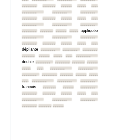
••••••••
••••••••
••••••••
••••••••
••••••••
••••••••
••••••••
••••••••
••••••••
••••••••
••••••••
••••••••
••••••••
••••••••
••••••••
••••••••
••••••••
••••••••
••••••••
••••••••
appliquée
••••••••
••••••••
••••••••
••••••••
••••••••
••••••••
••••••••
••••••••
••••••••
••••••••
••••••••
••••••••
dépliante
••••••••
••••••••
••••••••
••••••••
••••••••
••••••••
••••••••
••••••••
double
••••••••
••••••••
••••••••
••••••••
••••••••
••••••••
••••••••
••••••••
••••••••
••••••••
••••••••
••••••••
••••••••
••••••••
••••••••
••••••••
••••••••
français
••••••••
••••••••
••••••••
••••••••
••••••••
••••••••
••••••••
••••••••
••••••••
••••••••
••••••••
••••••••
••••••••
••••••••