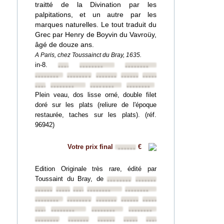
traitté de la Divination par les
palpitations, et un autre par les
marques naturelles. Le tout traduit du
Grec par Henry de Boyvin du Vavroüy,
âgé de douze ans.
A Paris, chez Toussainct du Bray, 1635.
in-8.
••••••••
••••••••
••••••••
••••••••
••••••••
••••••••
••••••••
••••••••
••••••••
••••••••
••••••••
••••••••
Plein veau, dos lisse orné, double filet
doré sur les plats (reliure de l'époque
restaurée, taches sur les plats). (réf.
96942)
Votre prix final
€
••••••
Edition Originale très rare, édité par
Toussaint du Bray, de
••••••••
••••••••
••••••••
••••••••
••••••••
••••••••
••••••••
••••••••
••••••••
••••••••
••••••••
••••••••
••••••••
••••••••
••••••••
••••••••
••••••••
••••••••
••••••••
••••••••
••••••••