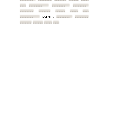
••••••••
••••••••
••••••••
••••••••
••••••••
••••••••
••••••••
••••••••
••••••••
••••••••
••••••••
••••••••
••••••••
••••••••
portent
••••••••
••••••••
••••••••
••••••••
••••••••
••••••••
••••••••