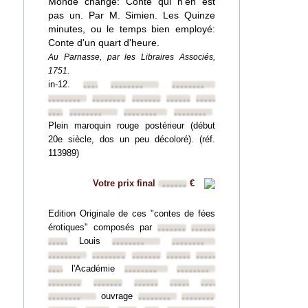
Monde changé: Conte qui n'en est
pas un. Par M. Simien. Les Quinze
minutes, ou le temps bien employé:
Conte d'un quart d'heure.
Au Parnasse, par les Libraires Associés,
1751.
in-12.
••••••••
••••••••
••••••••
••••••••
••••••••
••••••••
••••••••
••••••••
••••••••
••••••••
••••••••
••••••••
Plein maroquin rouge postérieur (début
20e siècle, dos un peu décoloré). (réf.
113989)
Votre prix final
€
••••••
Edition Originale de ces "contes de fées
érotiques" composés par
••••••••
••••••••
Louis
••••••••
••••••••
••••••••
••••••••
••••••••
••••••••
••••••••
••••••••
l'Académie
••••••••
••••••••
••••••••
••••••••
••••••••
••••••••
••••••••
••••••••
ouvrage
••••••••
••••••••
••••••••