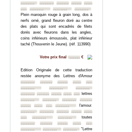
••••••••
••••••••
••••••••
••••••••
••••••••
••••••••
••••••••
••••••••
••••••••
Plein maroquin rouge à grain long, dos à
nerfs orné, grand fleuron doré au centre
des plats qui sont encadrés de filets
dorés avec fleurons dans les angles,
coins inférieurs émoussés, plat inférieur
taché (Thouvenin le Jeune). (réf. 113990)
Votre prix final
€
••••••
Edition Originale de cette traduction
restée anonyme des Lettres d'Amour
••••••••
••••••••
••••••••
••••••••
••••••••
••••••••
••••••••
••••••••
lettres
••••••••
••••••••
••••••••
••••••••
••••••••
••••••••
••••••••
••••••••
••••••••
l'amour.
••••••••
••••••••
••••••••
••••••••
••••••••
••••••••
••••••••
••••••••
••••••••
toutes
••••••••
••••••••
••••••••
••••••••
••••••••
••••••••
••••••••
••••••••
"Lettre
••••••••
••••••••
••••••••