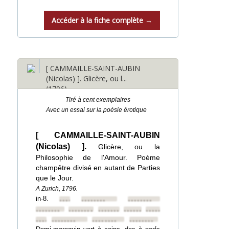
Accéder à la fiche complète →
[ CAMMAILLE-SAINT-AUBIN
(Nicolas) ]. Glicère, ou l...
(1796)
Tiré à cent exemplaires
Avec un essai sur la poésie érotique
[ CAMMAILLE-SAINT-AUBIN
(Nicolas) ].
Glicère, ou la
Philosophie de l'Amour. Poème
champêtre divisé en autant de Parties
que le Jour.
A Zurich, 1796.
in-8.
••••••••
••••••••
••••••••
••••••••
••••••••
••••••••
••••••••
••••••••
••••••••
••••••••
••••••••
••••••••