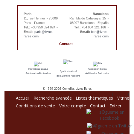
Paris
Barcelona
11, rue Henner ~ 75009
Rambla de Catalunya, 15 ~
Paris - France
08007 Barcelona - España
Tel.:
+33 950 824 824 ~
Tel.:
+34 934 121 166 ~
Email:
paris@livres-
Email:
bcn@livres-
rares.com
rares.com
Contact
International League
Asociación Ibérica
Syndicat national
of Antiquarian Booksellers
de Librerías Anticuarias
de la Librairie Ancienne
© 1999-
2026 Comellas Livres Rares
Accueil
Recherche avancée
Listes thématiques
Vitrine
Conditions de vente
Votre compte
Contact
Entrer