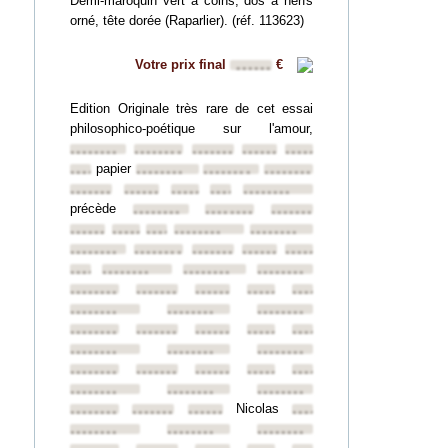
Demi-maroquin vert à coins, dos à nerfs
orné, tête dorée (Raparlier). (réf. 113623)
Votre prix final
€
••••••
Edition Originale très rare de cet essai
philosophico-poétique sur l'amour,
••••••••
••••••••
••••••••
••••••••
••••••••
papier
••••••••
••••••••
••••••••
••••••••
••••••••
••••••••
••••••••
••••••••
••••••••
précède
••••••••
••••••••
••••••••
••••••••
••••••••
••••••••
••••••••
••••••••
••••••••
••••••••
••••••••
••••••••
••••••••
••••••••
••••••••
••••••••
••••••••
••••••••
••••••••
••••••••
••••••••
••••••••
••••••••
••••••••
••••••••
••••••••
••••••••
••••••••
••••••••
••••••••
••••••••
••••••••
••••••••
••••••••
••••••••
••••••••
••••••••
••••••••
••••••••
••••••••
••••••••
Nicolas
••••••••
••••••••
••••••••
••••••••
••••••••
••••••••
••••••••