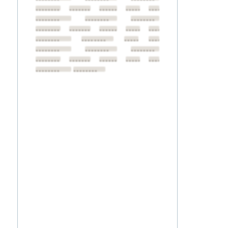
••••••••
••••••••
••••••••
••••••••
••••••••
••••••••
••••••••
••••••••
••••••••
••••••••
••••••••
••••••••
••••••••
••••••••
••••••••
••••••••
••••••••
••••••••
••••••••
••••••••
••••••••
••••••••
••••••••
••••••••
••••••••
••••••••
••••••••