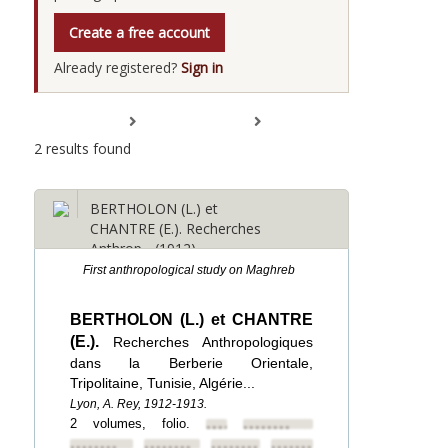
Create a free account
Already registered?
Sign in
Expand All
Collapse All
2 results found
BERTHOLON (L.) et
CHANTRE (E.). Recherches
Anthrop... (1912)
First anthropological study on Maghreb
BERTHOLON (L.) et CHANTRE
(E.).
Recherches Anthropologiques
dans la Berberie Orientale,
Tripolitaine, Tunisie, Algérie...
Lyon, A. Rey, 1912-1913.
2 volumes, folio.
••••••••
••••••••
••••••••
••••••••
••••••••
••••••••