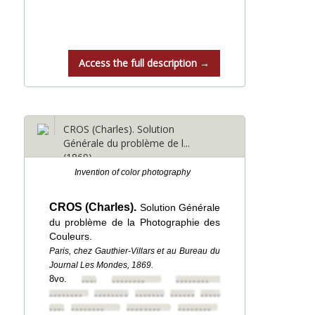
Access the full description →
CROS (Charles). Solution
Générale du problème de l...
(1869)
Invention of color photography
CROS (Charles).
Solution Générale
du problème de la Photographie des
Couleurs.
Paris, chez Gauthier-Villars et au Bureau du
Journal Les Mondes, 1869.
8vo.
••••••••
••••••••
••••••••
••••••••
••••••••
••••••••
••••••••
••••••••
••••••••
••••••••
••••••••
••••••••