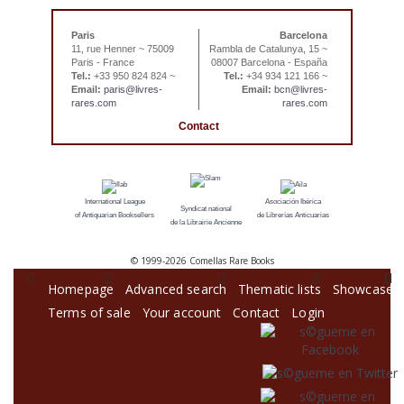
Paris
Barcelona
11, rue Henner ~ 75009
Rambla de Catalunya, 15 ~
Paris - France
08007 Barcelona - España
Tel.:
+33 950 824 824 ~
Tel.:
+34 934 121 166 ~
Email:
paris@livres-
Email:
bcn@livres-
rares.com
rares.com
Contact
International League
Asociación Ibérica
Syndicat national
of Antiquarian Booksellers
de Librerías Anticuarias
de la Librairie Ancienne
© 1999-
2026 Comellas Rare Books
Homepage
Advanced search
Thematic lists
Showcase
Terms of sale
Your account
Contact
Login