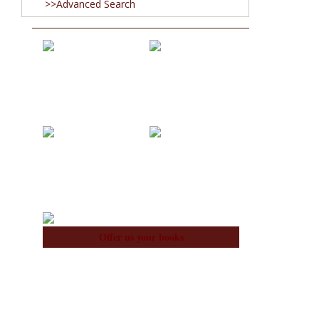
>>Advanced Search
Acquisitions
Blog
About Us
Team
Offer us your books