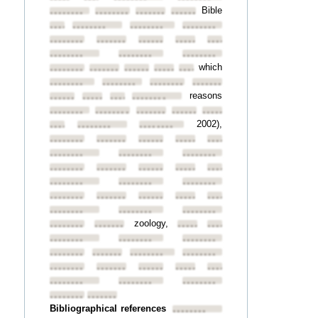
Bible
••••••••
••••••••
••••••••
••••••••
••••••••
••••••••
••••••••
••••••••
••••••••
••••••••
••••••••
••••••••
••••••••
••••••••
••••••••
••••••••
which
••••••••
••••••••
••••••••
••••••••
••••••••
••••••••
••••••••
••••••••
••••••••
reasons
••••••••
••••••••
••••••••
••••••••
••••••••
••••••••
••••••••
••••••••
••••••••
2002),
••••••••
••••••••
••••••••
••••••••
••••••••
••••••••
••••••••
••••••••
••••••••
••••••••
••••••••
••••••••
••••••••
••••••••
••••••••
••••••••
••••••••
••••••••
••••••••
••••••••
••••••••
••••••••
••••••••
••••••••
••••••••
••••••••
••••••••
zoology,
••••••••
••••••••
••••••••
••••••••
••••••••
••••••••
••••••••
••••••••
••••••••
••••••••
••••••••
••••••••
••••••••
••••••••
••••••••
••••••••
••••••••
••••••••
••••••••
••••••••
••••••••
Bibliographical references
••••••••