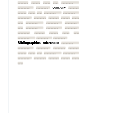
••••••••
••••••••
••••••••
••••••••
••••••••
company
••••••••
••••••••
••••••••
••••••••
••••••••
••••••••
••••••••
••••••••
••••••••
••••••••
••••••••
••••••••
••••••••
••••••••
••••••••
••••••••
••••••••
••••••••
••••••••
••••••••
••••••••
••••••••
••••••••
••••••••
••••••••
••••••••
••••••••
••••••••
••••••••
Bibliographical references
••••••••
••••••••
••••••••
••••••••
••••••••
••••••••
••••••••
••••••••
••••••••
••••••••
••••••••
••••••••
••••••••
••••••••
••••••••
••••••••