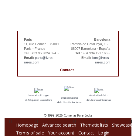
Paris
Barcelona
11, rue Henner ~ 75009
Rambla de Catalunya, 15 ~
Paris - France
08007 Barcelona - España
Tel.:
+33 950 824 824 ~
Tel.:
+34 934 121 166 ~
Email:
paris@livres-
Email:
bcn@livres-
rares.com
rares.com
Contact
International League
Asociación Ibérica
Syndicat national
of Antiquarian Booksellers
de Librerías Anticuarias
de la Librairie Ancienne
© 1999-
2026 Comellas Rare Books
Homepage
Advanced search
Thematic lists
Showcase
Terms of sale
Your account
Contact
Login