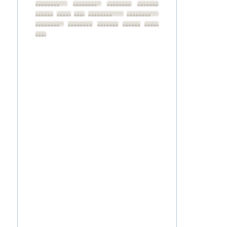
••••••••
••••••••
••••••••
••••••••
••••••••
••••••••
••••••••
••••••••
••••••••
••••••••
••••••••
••••••••
••••••••
••••••••
••••••••