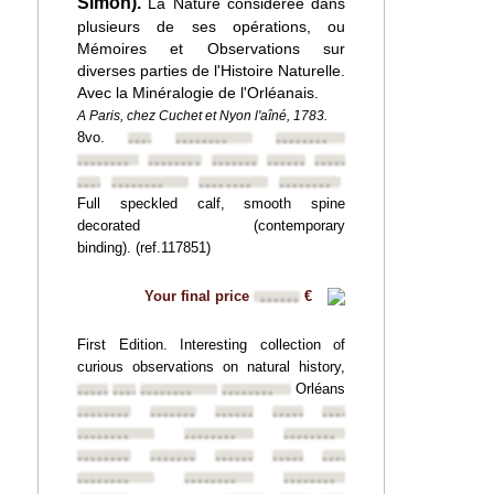
Simon).
La Nature considérée dans
plusieurs de ses opérations, ou
Mémoires et Observations sur
diverses parties de l'Histoire Naturelle.
Avec la Minéralogie de l'Orléanais.
A Paris, chez Cuchet et Nyon l'aîné, 1783.
8vo.
••••••••
••••••••
••••••••
••••••••
••••••••
••••••••
••••••••
••••••••
••••••••
••••••••
••••••••
••••••••
Full speckled calf, smooth spine
decorated (contemporary
binding). (ref.117851)
Your final price
€
••••••
First Edition. Interesting collection of
curious observations on natural history,
Orléans
••••••••
••••••••
••••••••
••••••••
••••••••
••••••••
••••••••
••••••••
••••••••
••••••••
••••••••
••••••••
••••••••
••••••••
••••••••
••••••••
••••••••
••••••••
••••••••
••••••••