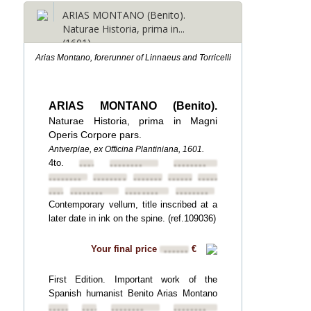
ARIAS MONTANO (Benito).
Naturae Historia, prima in...
(1601)
Arias Montano, forerunner of Linnaeus and Torricelli
ARIAS MONTANO (Benito).
Naturae Historia, prima in Magni
Operis Corpore pars.
Antverpiae, ex Officina Plantiniana, 1601.
4to.
••••••••
••••••••
••••••••
••••••••
••••••••
••••••••
••••••••
••••••••
••••••••
••••••••
••••••••
••••••••
Contemporary vellum, title inscribed at a
later date in ink on the spine. (ref.109036)
Your final price
€
••••••
First Edition. Important work of the
Spanish humanist Benito Arias Montano
••••••••
••••••••
••••••••
••••••••