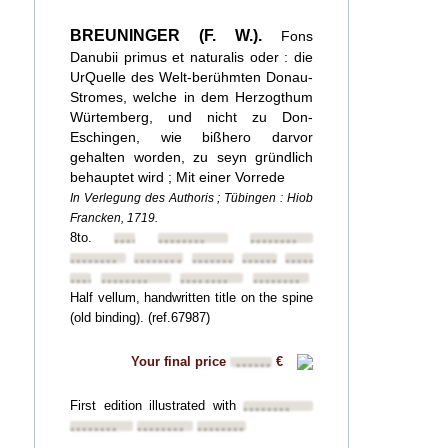
BREUNINGER (F. W.).
Fons
Danubii primus et naturalis oder : die
UrQuelle des Welt-berühmten Donau-
Stromes, welche in dem Herzogthum
Würtemberg, und nicht zu Don-
Eschingen, wie bißhero darvor
gehalten worden, zu seyn gründlich
behauptet wird ; Mit einer Vorrede
In Verlegung des Authoris ; Tübingen : Hiob
Francken, 1719.
8to.
••••••••
••••••••
••••••••
••••••••
••••••••
••••••••
••••••••
••••••••
••••••••
••••••••
••••••••
••••••••
Half vellum, handwritten title on the spine
(old binding). (ref.67987)
Your final price
€
••••••
First edition illustrated with
••••••••
••••••••
••••••••
••••••••