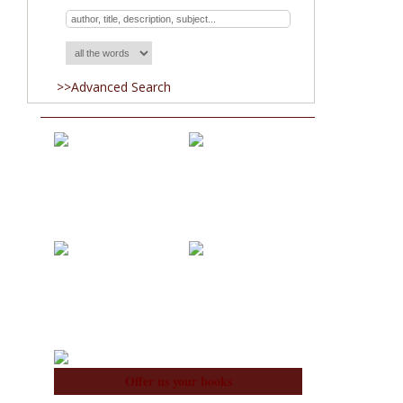
>>Advanced Search
Acquisitions
Blog
About Us
Team
Offer us your books