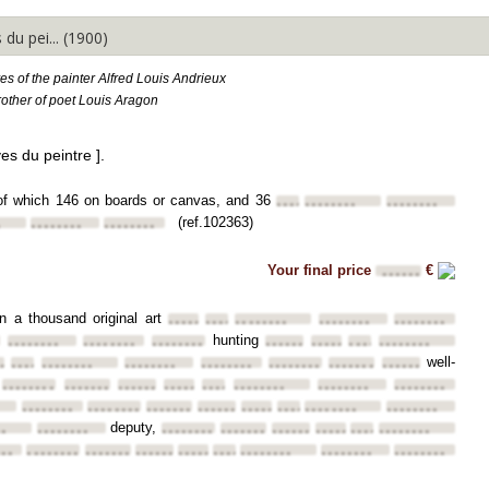
du pei... (1900)
s of the painter Alfred Louis Andrieux
rother of poet Louis Aragon
ves du peintre ].
s of which 146 on boards or canvas, and 36
••••••••
••••••••
••••••••
(ref.102363)
•
••••••••
••••••••
Your final price
€
••••••
n a thousand original art
••••••••
••••••••
••••••••
••••••••
••••••••
hunting
••••••••
••••••••
••••••••
••••••••
••••••••
••••••••
••••••••
well-
•••••
••••••••
••••••••
••••••••
••••••••
••••••••
••••••••
••••••••
••••••••
••••••••
••••••••
••••••••
••••••••
••••••••
••••••••
••••••••
•
••••••••
••••••••
••••••••
••••••••
••••••••
••••••••
••••••••
••••••••
deputy,
••
••••••••
••••••••
••••••••
••••••••
••••••••
••••••••
••••••••
•••
••••••••
••••••••
••••••••
••••••••
••••••••
••••••••
••••••••
••••••••