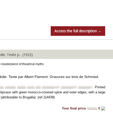
Access the full description →
. Texte p... (1922)
 masterpiece of theatrical myths
ie. Texte par Albert Flament. Gravures sur bois de Schmied.
Printed
•••
••••••••
••••••••
••••••••
••••••••
••••••••
••••••••
••••••••
 slipcase with green morocco-covered spine and outer edges, with a large
(attributable to Brugalla). (ref.114438)
Your final price
€
••••••