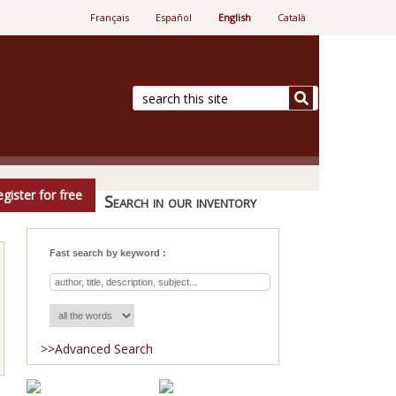
Français
Español
English
Català
e.
gister for free
Search in our inventory
Fast search by keyword :
>>Advanced Search