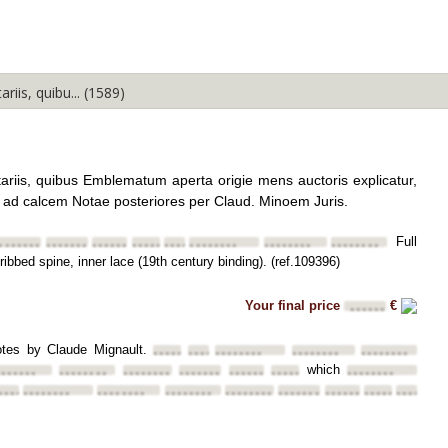
Expand All
Collapse All
is, quibu... (1589)
is, quibus Emblematum aperta origie mens auctoris explicatur,
ta ad calcem Notae posteriores per Claud. Minoem Juris.
Full
•••••••
••••••••
••••••••
••••••••
••••••••
••••••••
••••••••
••••••••
ribbed spine, inner lace (19th century binding). (ref.109396)
Your final price
€
••••••
notes by Claude Mignault.
••••••••
••••••••
••••••••
••••••••
••••••••
which
•••••••
••••••••
••••••••
••••••••
••••••••
••••••••
••••••••
•••
••••••••
••••••••
••••••••
••••••••
••••••••
••••••••
••••••••
••••••••
••••••••