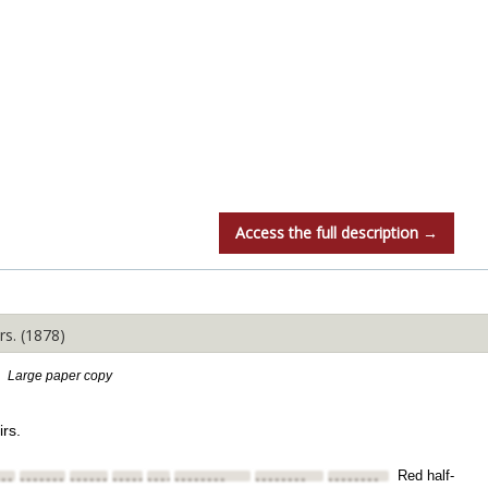
Access the full description →
s. (1878)
Large paper copy
nirs.
Red half-
•••
••••••••
••••••••
••••••••
••••••••
••••••••
••••••••
••••••••