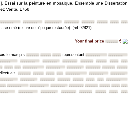
) ]. Essai sur la peinture en mosaïque. Ensemble une Dissertation
chez Vente, 1768.
•••
••••••••
••••••••
••••••••
••••••••
••••••••
••••••••
••••••••
••••••••
sse orné (reliure de l'époque restaurée). (ref.92821)
Your final price
€
••••••
nçais le marquis
représentant
••••••••
••••••••
••••••••
••••••••
••••••••
•
••••••
••••••••
••••••••
••••••••
••••••••
••••••••
••••••••
••••••••
••••
••••••••
••••••••
••••••••
••••••••
••••••••
••••••••
••••••••
••••••••
ellectuels
••••••••
••••••••
••••••••
••••••••
••••••••
••••••••
••••••••
••••••••
••••••••
••••••••
••••••••
••••••••
••••••••
••••••••
••••••••
•••
••••••••
••••••••
••••••••
••••••••
••••••••
••••••••
••••••••
••••••••
••••••••
•••••
••••••••
••••••••
••••••••
••••••••
••••••••
••••••••
••••••••