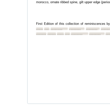
morocco, ornate ribbed spine, gilt upper edge (period
First Edition of this collection of reminiscences b
••••••••
••••••••
••••••••
••••••••
••••••••
••••••
••••••••
••••••••
••••••••
••••••••
••••••••
••••••••
••