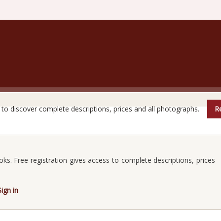
are books do not reveal all their secrets at first glanc
e to discover complete descriptions, prices and all photographs.
Re
oks. Free registration gives access to complete descriptions, prices
Sign in