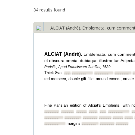
84 results found
ALCIAT (André). Emblemata, cum commentari
ALCIAT (André).
Emblemata, cum commentari
et obscura omnia, dubiaque illustrantur. Adjec
Parisiis, Apud Franciscum Gueffier, 1589.
Thick 8vo.
••••••••
••••••••
••••••••
••••••••
•
red morocco, double gilt fillet around covers, ornate 
Fine Parisian edition of Alciat's Emblems, with 
••••••••
••••••••
••••••••
••••••••
••••••••
••••••••
•
••••••••
••••••••
••••••••
••••••••
••••••••
•••••
margins
••••••••
••••••••
••••••••
••••••••