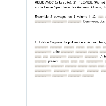
RELIE AVEC (à la suite): 2). [ LEVIEIL (Pierre
sur la Pierre Spéculaire des Anciens. A Paris, 
Ensemble 2 ouvrages en 1 volume in-12.
•••••
Demi-veau, dos li
••••••••
••••••••
••••••••
1). Edition Originale. Le philosophe et écrivain fra
••••••••
••••••••
••••••••
••••••••
••••••••
•••••••
••
attiré
••••••••
••••••••
••••••••
••••••••
••••
d'int
••••••••
••••••••
••••••••
••••••••
••••••••
présent
••••••••
••••••••
••••••••
••••••••
••••••••
••••••••
••••••••
••••••••
••••••••
••••••••
•••••
••••••••
••••••••
••••••••
••••••••
•••
••••••••
••••••••
••••••••
••••••••