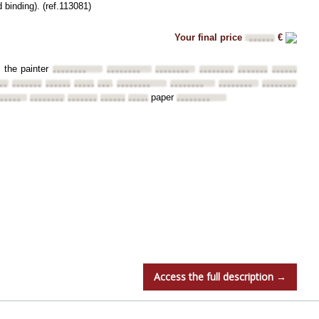
 binding). (ref.113081)
Your final price
€
••••••
y the painter
••••••••
••••••••
••••••••
••••••••
••••••••
••••••••
••
••••••••
••••••••
••••••••
••••••••
••••••••
••••••••
••••••••
••••••••
paper
••••••
••••••••
••••••••
••••••••
••••••••
••••••••
Access the full description →