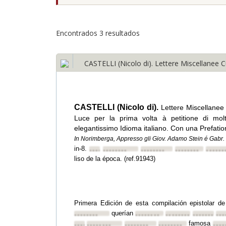
Encontrados 3 resultados
CASTELLI (Nicolo di). Lettere Miscellanee Cu
CASTELLI (Nicolo di).
Lettere Miscellanee 
Luce per la prima volta à petitione di molt
elegantissimo Idioma italiano. Con una Prefati
In Norimberga, Appresso gli Giov. Adamo Stein é Gabr.
in-8.
••••••••
••••••••
••••••••
••••••••
••••••
liso de la época. (ref.91943)
Primera Edición de esta compilación epistolar 
querían
••••••••
••••••••
••••••••
••••••••
•••
famosa
••••••••
••••••••
••••••••
••••••••
••••