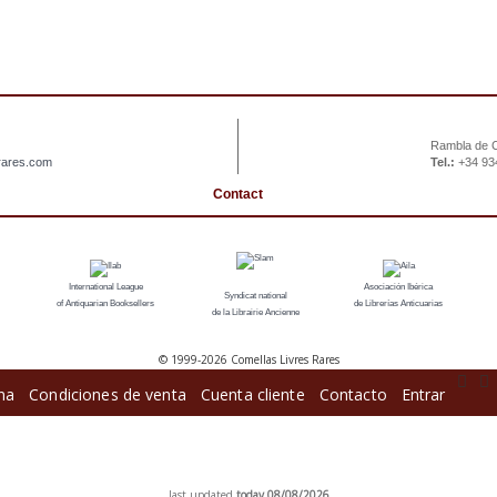
Rambla de C
rares.com
Tel.:
+34 93
Contact
International League
Asociación Ibérica
Syndicat national
of Antiquarian Booksellers
de Librerías Anticuarias
de la Librairie Ancienne
© 1999-
2026 Comellas Livres Rares
ina
Condiciones de venta
Cuenta cliente
Contacto
Entrar
sitemap |
book list
last updated
today 08/08/2026