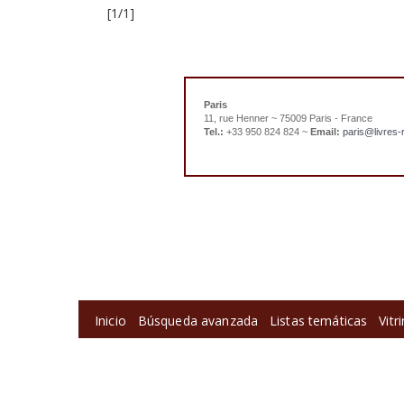
[1/1]
Paris
11, rue Henner ~ 75009 Paris - France
Tel.:
+33 950 824 824 ~
Email:
paris@livres-
Inicio
Búsqueda avanzada
Listas temáticas
Vitr