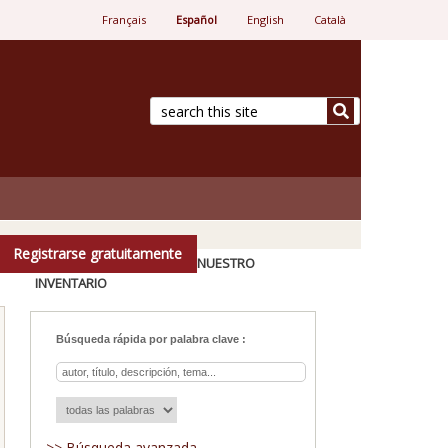
Français
Español
English
Català
ista.
Registrarse gratuitamente
Buscar en nuestro
inventario
Búsqueda rápida por palabra clave :
>> Búsqueda avanzada