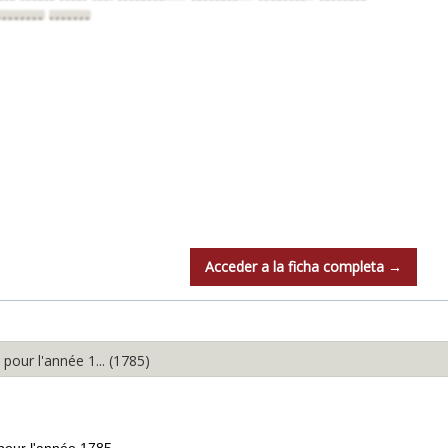
••••••••
••••••••
Acceder a la ficha completa →
r l'année 1... (1785)