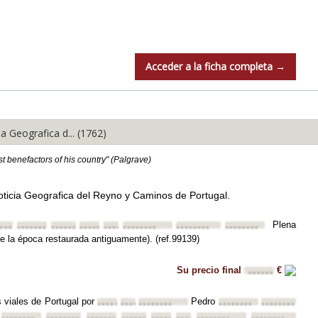
Acceder a la ficha completa →
eografica d... (1762)
st benefactors of his country" (Palgrave)
oticia Geografica del Reyno y Caminos de Portugal.
Plena
•••
••••••••
••••••••
••••••••
••••••••
••••••••
••••••••
••••••••
e la época restaurada antiguamente). (ref.99139)
Su precio final
€
••••••
s viales de Portugal por
Pedro
••••••••
••••••••
••••••••
••••••••
••••••••