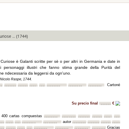
Expandir todo
Minimizar
todo
riose ... (1744)
Curiose è Galanti scritte per sè o per altri in Germania e date in
i personaggi illustri che fanno stima grande della Purità del
one ndecessaria da leggersi da ogn'uno.
 Nicolo Raspe, 1744.
Cartoné
••
••••••••
••••••••
••••••••
••••••••
••••••••
••••••••
••••••••
Su precio final
€
••••••
de 400 cartas compuestas
••••••••
••••••••
••••••••
••••••••
••••••••
••••••••
autor
•••••
••••••••
••••••••
••••••••
••••••••
••••••••
••••••••
••••••••
••••••••
Gracias
••••
••••••••
••••••••
••••••••
••••••••
••••••••
••••••••
••••••••