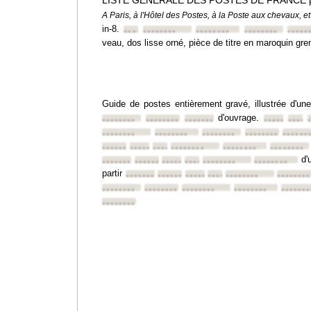
LISTE GENERALE DES POSTES DE FRANCE po
A Paris, à l'Hôtel des Postes, à la Poste aux chevaux, e
in-8.
••••••••
••••••••
••••••••
••••••••
•••••
veau, dos lisse orné, pièce de titre en maroquin gren
Guide de postes entièrement gravé, illustrée d'un
d'ouvrage.
••••••••
••••••••
••••••••
••••••••
•••••
••••••••
••••••••
••••••••
••••••••
••••••
••••••••
••••••••
••••••••
••••••••
••••••••
••••••••
d'
••••••••
••••••••
••••••••
••••••••
••••••••
••••••••
partir
••••••••
••••••••
••••••••
••••••••
••••••••
••••••••
••••••••
••••••••
••••••••
••••••••
•••••••
••••••••