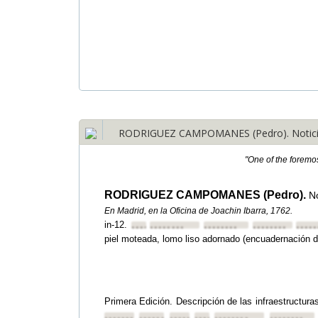
RODRIGUEZ CAMPOMANES (Pedro). Noticia G
"One of the foremo
RODRIGUEZ CAMPOMANES (Pedro).
N
En Madrid, en la Oficina de Joachin Ibarra, 1762.
in-12.
••••••••
••••••••
••••••••
••••••••
•••••
piel moteada, lomo liso adornado (encuadernación d
Primera Edición. Descripción de las infraestructura