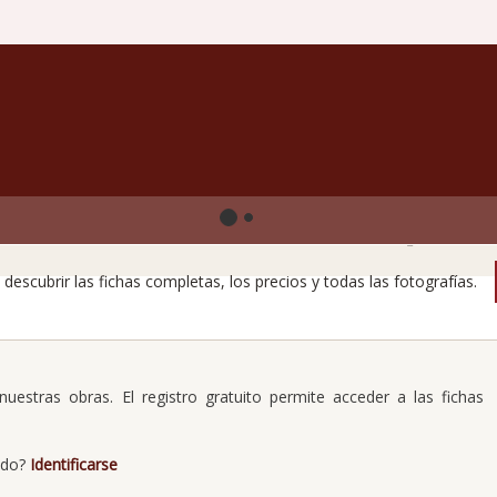
libros raros no revelan todos sus secretos a primera v
descubrir las fichas completas, los precios y todas las fotografías.
uestras obras. El registro gratuito permite acceder a las fichas
ado?
Identificarse