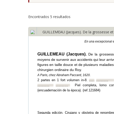
Encontrados 5 resultados
GUILLEMEAU (Jacques). De la grossesse et
En una excepcional 
GUILLEMEAU (Jacques).
De la grossess
moyens de survenir aux accidents qui leur arri
figures en taille douce et de plusieurs maladie
chirurgien ordinaire du Roy.
A Paris, chez Abraham Paccard, 1620.
2 partes en 1 fort volumen in-8.
••••••••
••••••••
Piel completa, lomo co
••••••••
••••••••
(encuadernación de la época). (ref.121684)
Segunda edición. Cirujano y obstetra de renombr