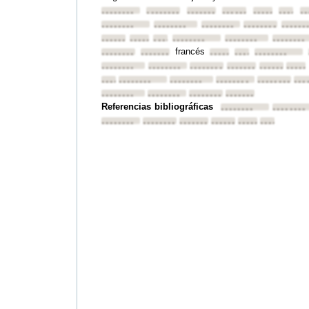
••••••••
••••••••
••••••••
••••••••
••••••••
•••••••
••
••••••••
••••••••
••••••••
••••••••
••••••
••••••••
••••••••
••••••••
••••••••
••••••••
••••••••
francés
••••••••
••••••••
••••••••
••••••••
••••••••
••••••••
••••••••
••••••••
••••••••
••••••••
•••••
••••••••
••••••••
••••••••
••••••••
••••••••
•••
••••••••
••••••••
••••••••
••••••••
Referencias bibliográficas
••••••••
••••••••
••••••••
••••••••
••••••••
••••••••
••••••••
••••••••