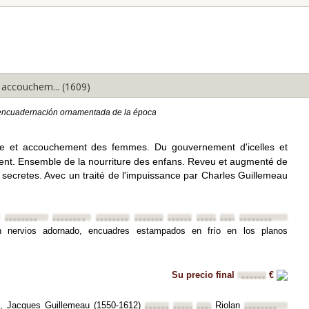
Expandir todo
Minimizar
todo
 accouchem... (1609)
encuadernación ornamentada de la época
e et accouchement des femmes. Du gouvernement d'icelles et
vent. Ensemble de la nourriture des enfans. Reveu et augmenté de
s secretes. Avec un traité de l'impuissance par Charles Guillemeau
••••••••
••••••••
••••••••
••••••••
••••••••
••••••••
••••••••
••••••••
n nervios adornado, encuadres estampados en frío en los planos
Su precio final
€
••••••
e, Jacques Guillemeau (1550-1612)
Riolan
••••••••
••••••••
••••••••
••••••••