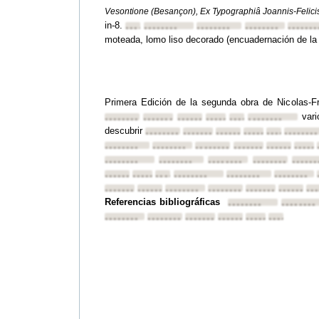
Vesontione (Besançon), Ex Typographiâ Joannis-Felici
in-8.
••••••••
••••••••
••••••••
••••••••
•••••••
moteada, lomo liso decorado (encuadernación de la 
Primera Edición de la segunda obra de Nicolas-F
var
••••••••
••••••••
••••••••
••••••••
••••••••
••••••••
descubrir
••••••••
••••••••
••••••••
••••••••
••••••••
••••••••
••••••••
••••••••
••••••••
••••••••
••••••••
•••••
••••••••
••••••••
••••••••
••••••••
••••••
••••••••
••••••••
••••••••
••••••••
••••••••
••••••••
••••••••
••••••••
••••••••
••••••••
••••••••
••••••••
••
Referencias bibliográficas
••••••••
••••••••
••••••••
••••••••
••••••••
••••••••
••••••••
••••••••