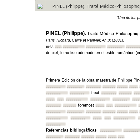
PINEL (Philippe). Traité Médico-Philosophiqu
"Uno de los p
PINEL (Philippe).
Traité Médico-Philosophiqu
Paris, Richard, Caille et Ranvier, An IX (1801).
in-8.
••••••••
••••••••
••••••••
••••••••
•••••••
de piel, lomo liso adornado en el estilo romántico (
Primera Edición de la obra maestra de Philippe Pin
••••••••
••••••••
••••••••
••••••••
••••••••
•••••
treat
••••••••
••••••••
••••••••
••••••••
•••
••••••••
••••••••
••••••••
••••••••
••••••••
••••
foremost
••••••••
••••••••
••••••••
••••••••
••••••••
••••••••
••••••••
••••••••
••••••••
••••••••
•••••
••••••••
••••••••
••••••••
••••••••
••••••••
•
••••••••
Referencias bibliográficas
••••••••
••••••••
••••••••
••••••••
••••••••
••••••••
••••••••
••••••••