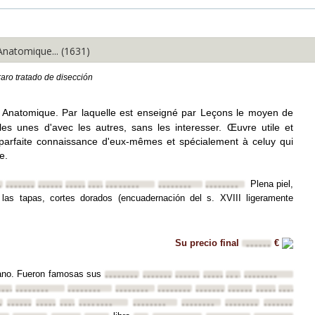
natomique... (1631)
raro tratado de disección
 Anatomique. Par laquelle est enseigné par Leçons le moyen de
es unes d'avec les autres, sans les interesser. Œuvre utile et
a parfaite connaissance d'eux-mêmes et spécialement à celuy qui
ie.
Plena piel,
•
••••••••
••••••••
••••••••
••••••••
••••••••
••••••••
••••••••
 las tapas, cortes dorados (encuadernación del s. XVIII ligeramente
Su precio final
€
••••••
ujano. Fueron famosas sus
••••••••
••••••••
••••••••
••••••••
••••••••
••••••••
••
••••••••
••••••••
••••••••
••••••••
••••••••
••••••••
••••••••
••••••••
••••••••
••
••••••••
••••••••
••••••••
••••••••
••••••••
••••••••
••••••••
••••••••