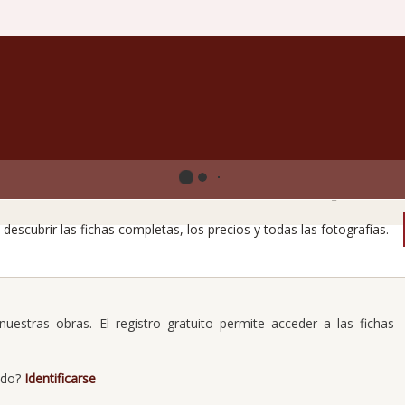
libros raros no revelan todos sus secretos a primera v
descubrir las fichas completas, los precios y todas las fotografías.
uestras obras. El registro gratuito permite acceder a las fichas
ado?
Identificarse