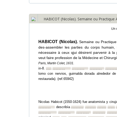
HABICOT (Nicolas). Semaine ou Practique A
Un 
HABICOT (Nicolas).
Semaine ou Practique
des-assembler les parties du corps humain, l
nécessaire à ceux qjui désirent parvenir à l
veut faire profession de la Médecine et Chirurg
Paris, Martin Colet, 1631.
in-8.
••••••••
••••••••
••••••••
••••••••
•••••••
lomo con nervios, guirnalda dorada alrededor de
restaurada). (ref.65942)
Nicolas Habicot (1550-1624) fue anatomista y cir
describía
••••••••
••••••••
••••••••
••••••••
••••••
••••••••
••••••••
••••••••
••••••••
••••••