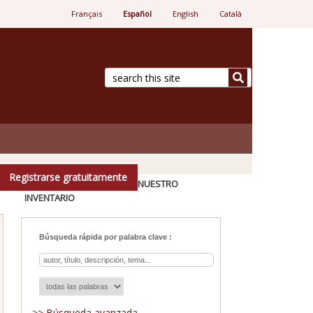
Français
Español
English
Català
ista.
Registrarse gratuitamente
Buscar en nuestro
inventario
Búsqueda rápida por palabra clave :
>> Búsqueda avanzada