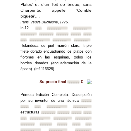
Plates' et d'un Toit de brique, sans
Charpente, appellé 'Comble
biqueté'....
Paris, Veuve Duchesne, 1776.
in-12.
••••••••
••••••••
••••••••
••••••••
••••••••
••••••••
••••••••
••••••••
••••••••
••••••••
••••••••
••••••••
Holandesa de piel marrón claro, triple
filete dorado encuadrando los platos con
florones en las esquinas, todos los
bordes dorados (encuadernación de la
época). (ref.116628)
Su precio final
€
••••••
Primera Edición Completa. Descripción
por su inventor de una técnica
••••••••
••••••••
••••••••
••••••••
••••••••
estructuras
••••••••
••••••••
••••••••
••••••••
••••••••
••••••••
••••••••
••••••••
••••••••
••••••••
••••••••
••••••••
••••••••
••••••••
••••••••
••••••••