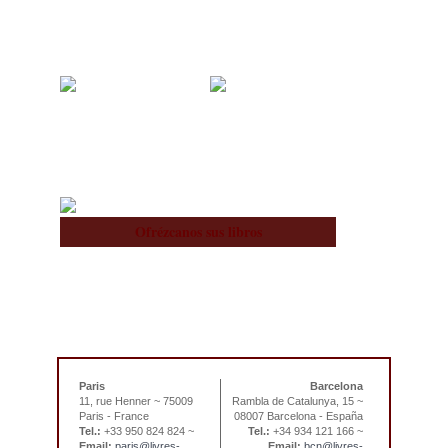
Nosotros
Equipo
Ofrézcanos sus libros
Paris
Barcelona
11, rue Henner ~ 75009
Rambla de Catalunya, 15 ~
Paris - France
08007 Barcelona - España
Tel.:
+33 950 824 824 ~
Tel.:
+34 934 121 166 ~
Email:
paris@livres-
Email:
bcn@livres-