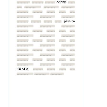
célebre
••••••••
••••••••
••••••••
••••••••
••••••••
••••••••
••••••••
••••••••
••••••••
••••••••
••••••••
••••••••
••••••••
••••••••
••••••••
••••••••
parisina
••••••••
••••••••
••••••••
••••••••
••••••••
••••••••
••••••••
••••••••
••••••••
••••••••
••••••••
••••••••
••••••••
••••••••
••••••••
••••••••
••••••••
••••••••
••••••••
••••••••
••••••••
••••••••
••••••••
••••••••
••••••••
••••••••
••••••••
••••••••
••••••••
••••••••
••••••••
••••••••
••••••••
••••••••
••••••••
••••••••
••••••••
••••••••
••••••••
Liouville,
••••••••
••••••••
••••••••
••••••••
••••••••
••••••••
••••••••