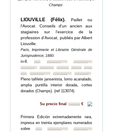
Champs
LIOUVILLE (Félix).
Paillet ou
l'Avocat. Conseils d'un ancien aux
stagiaires sur l'exercice de la
profession d'Avocat, publiés par Albert
Liouville.
Paris, Imprimerie et Librairie Générale de
Jurisprudence, 1880.
in-8.
••••••••
••••••••
••••••••
••••••••
••••••••
••••••••
••••••••
••••••••
••••••••
••••••••
••••••••
••••••••
Pleno tafilete jansenista, lomo acanalado,
amplia puntilla interior dorada, cortes
dorados (Champs). (ref.113074)
Su precio final
€
••••••
Primera Edición extremadamente rara,
impresa en treinta ejemplares numerados
sobre
••••••••
••••••••
••••••••