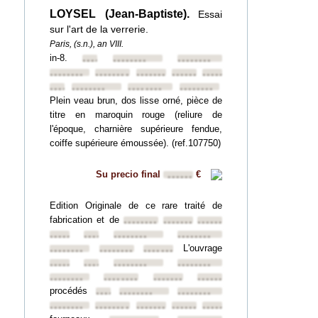
LOYSEL (Jean-Baptiste).
Essai
sur l'art de la verrerie.
Paris, (s.n.), an VIII.
in-8.
••••••••
••••••••
••••••••
••••••••
••••••••
••••••••
••••••••
••••••••
••••••••
••••••••
••••••••
••••••••
Plein veau brun, dos lisse orné, pièce de
titre en maroquin rouge (reliure de
l'époque, charnière supérieure fendue,
coiffe supérieure émoussée). (ref.107750)
Su precio final
€
••••••
Edition Originale de ce rare traité de
fabrication et de
••••••••
••••••••
••••••••
••••••••
••••••••
••••••••
••••••••
L'ouvrage
••••••••
••••••••
••••••••
••••••••
••••••••
••••••••
••••••••
••••••••
••••••••
••••••••
••••••••
procédés
••••••••
••••••••
••••••••
••••••••
••••••••
••••••••
••••••••
••••••••