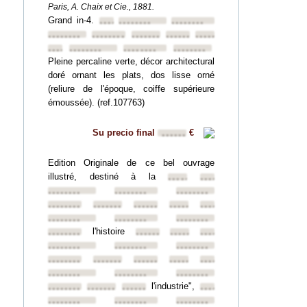
Paris, A. Chaix et Cie., 1881.
Grand in-4.
••••••••
••••••••
••••••••
••••••••
••••••••
••••••••
••••••••
••••••••
••••••••
••••••••
••••••••
••••••••
Pleine percaline verte, décor architectural
doré ornant les plats, dos lisse orné
(reliure de l'époque, coiffe supérieure
émoussée). (ref.107763)
Su precio final
€
••••••
Edition Originale de ce bel ouvrage
illustré, destiné à la
••••••••
••••••••
••••••••
••••••••
••••••••
••••••••
••••••••
••••••••
••••••••
••••••••
••••••••
••••••••
••••••••
l'histoire
••••••••
••••••••
••••••••
••••••••
••••••••
••••••••
••••••••
••••••••
••••••••
••••••••
••••••••
••••••••
••••••••
••••••••
••••••••
l'industrie",
••••••••
••••••••
••••••••
••••••••
••••••••
••••••••
••••••••