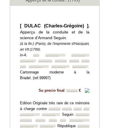
[ DULAC (Charles-Grégoire) ].
Apperçu de la conduite et de la
science d'Armand Seguin.
(à la fin:) (Paris), de l'imprimerie d'Hacquart,
an VII (1799).
in-4.
••••••••
••••••••
••••••••
••••••••
••••••••
••••••••
••••••••
••••••••
••••••••
••••••••
••••••••
••••••••
Cartonnage moderne à la
Bradel. (ref.99997)
Su precio final
€
••••••
Edition Originale très rare de ce mémoire
à charge contre
••••••••
••••••••
••••••••
••••••••
Seguin
••••••••
••••••••
••••••••
••••••••
••••••••
••••••••
••••••••
••••••••
République
••••••••
••••••••
••••••••