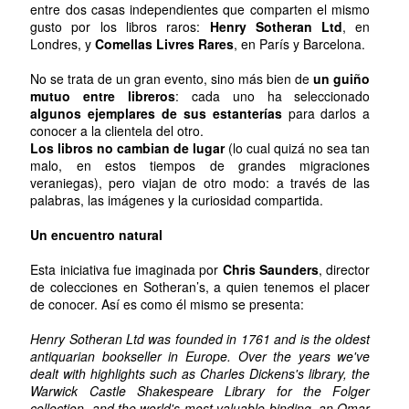
entre dos casas independientes que comparten el mismo
gusto por los libros raros:
Henry Sotheran Ltd
, en
Londres, y
Comellas Livres Rares
, en París y Barcelona.
No se trata de un gran evento, sino más bien de
un guiño
mutuo entre libreros
: cada uno ha seleccionado
algunos ejemplares de sus estanterías
para darlos a
conocer a la clientela del otro.
Los libros no cambian de lugar
(lo cual quizá no sea tan
malo, en estos tiempos de grandes migraciones
veraniegas), pero viajan de otro modo: a través de las
palabras, las imágenes y la curiosidad compartida.
Un encuentro natural
Esta iniciativa fue imaginada por
Chris Saunders
, director
de colecciones en Sotheran’s, a quien tenemos el placer
de conocer. Así es como él mismo se presenta:
Henry Sotheran Ltd was founded in 1761 and is the oldest
antiquarian bookseller in Europe. Over the years we've
dealt with highlights such as Charles Dickens's library, the
Warwick Castle Shakespeare Library for the Folger
collection, and the world's most valuable binding, an Omar