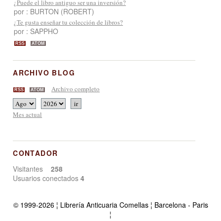
¿Puede el libro antiguo ser una inversión?
por : BURTON (ROBERT)
¿Te gusta enseñar tu colección de libros?
por : SAPPHO
RSS
ATOM
ARCHIVO BLOG
Archivo completo
RSS
ATOM
Mes actual
CONTADOR
Visitantes
258
Usuarios conectados
4
© 1999-2026 ¦ Librería Anticuaria Comellas ¦ Barcelona - Paris
¦