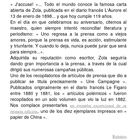
« J'accuse! »... Todo el mundo conoce la famosa carta
abierta de Zola, publicada en el diario francés L'Aurore el
13 de enero de 1898... y que hoy cumple 119 años.
En el día en que celebramos su aniversario, citemos al
maestro, quien siempre intentó reconciliar literatura y
periodismo: « Uno regresa a la prensa como a viejos
amores, porque la prensa es vida, es acción, estimulante
y triunfante. Y cuando lo deja, nunca puede jurar que será
para siempre...».
Adquirida su reputación como escritor, Zola seguiría
dando gran importancia a la prensa, a través de la cual
dirigió sus numerosas campañas públicas.
Uno de los recopilatorios de artículos de prensa que dio a
publicar se titula precisamente « Une Campagne ».
Publicados originalmente en el diario francés Le Figaro
entre 1880 y 1881, los « artículos polémicos » fueron
recopilados en un solo volumen que vio la luz en 1882.
Nos complace presentarles
un ejemplar excepcional de su
, uno de los diez ejemplares impresos en «
primera edición
papier de China ».
Retratos