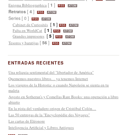
[
1
]
Enigma Bibliographica
RSS
ATOM
Retratos
[
4
]
RSS
ATOM
Series [ 0 ]
RSS
ATOM
[
1
]
Cabinet de Curiosités
RSS
ATOM
[
1
]
Falta en WorldCat
RSS
ATOM
[
5
]
Grandes impresores
RSS
ATOM
[
56
]
Tesoros y baratijas
RSS
ATOM
ENTRADAS RECIENTES
Una reliquia sentimental del "libertador de América"
Quememos nuestros libros… ya tenemos Internet
Los viajeros de la Historia: o cuando Napoleón se sienta en tu
maleta
Agosto en Sotheran’s y Comellas Rare Books: una operación a libro
abierto
En la pista del verdadero origen de Cristóbal Colón…
Las 50 entregas de la "Encyclopédie des Voyages"
Las cartas de Eléonore
Inteligencia Artificial y Libros Antiguos