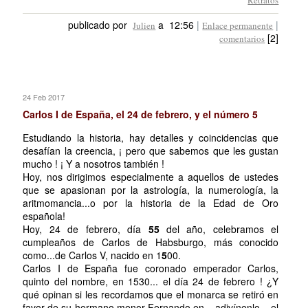
Retratos
publicado por
a 12:56
|
|
Julien
Enlace permanente
[2]
comentarios
24 Feb 2017
Carlos I de España, el 24 de febrero, y el número 5
Estudiando la historia, hay detalles y coincidencias que
desafían la creencia, ¡ pero que sabemos que les gustan
mucho ! ¡ Y a nosotros también !
Hoy, nos dirigimos especialmente a aquellos de ustedes
que se apasionan por la astrología, la numerología, la
aritmomancia...o por la historia de la Edad de Oro
española!
Hoy, 24 de febrero, día
55
del año, celebramos el
cumpleaños de Carlos de Habsburgo, más conocido
como...de Carlos V, nacido en 1
5
00.
Carlos I de España fue coronado emperador Carlos,
quinto del nombre, en 1530... el día 24 de febrero ! ¿Y
qué opinan si les recordamos que el monarca se retiró en
favor de su hermano menor Fernando en... adivínenlo... el