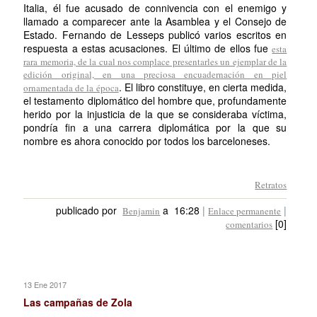
Italia, él fue acusado de connivencia con el enemigo y
llamado a comparecer ante la Asamblea y el Consejo de
Estado. Fernando de Lesseps publicó varios escritos en
respuesta a estas acusaciones. El último de ellos fue
esta
rara memoria, de la cual nos complace presentarles un ejemplar de la
edición original, en una preciosa encuadernación en piel
. El libro constituye, en cierta medida,
ornamentada de la época
el testamento diplomático del hombre que, profundamente
herido por la injusticia de la que se consideraba víctima,
pondría fin a una carrera diplomática por la que su
nombre es ahora conocido por todos los barceloneses.
Retratos
publicado por
a 16:28
|
|
Benjamin
Enlace permanente
[0]
comentarios
13 Ene 2017
Las campañas de Zola