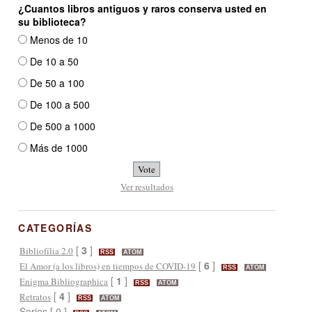
¿Cuantos libros antiguos y raros conserva usted en
su biblioteca?
Menos de 10
De 10 a 50
De 50 a 100
De 100 a 500
De 500 a 1000
Más de 1000
Ver resultados
CATEGORÍAS
[
3
]
Bibliofília 2.0
RSS
ATOM
[
6
]
El Amor (a los libros) en tiempos de COVID-19
RSS
ATOM
[
1
]
Enigma Bibliographica
RSS
ATOM
[
4
]
Retratos
RSS
ATOM
Series [ 0 ]