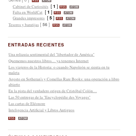
RSS
ATOM
[
1
]
Cabinet de Curiosités
RSS
ATOM
[
1
]
Falta en WorldCat
RSS
ATOM
[
5
]
Grandes impresores
RSS
ATOM
[
56
]
Tesoros y baratijas
RSS
ATOM
ENTRADAS RECIENTES
Una reliquia sentimental del "libertador de América"
Quememos nuestros libros… ya tenemos Internet
Los viajeros de la Historia: o cuando Napoleón se sienta en tu
maleta
Agosto en Sotheran’s y Comellas Rare Books: una operación a libro
abierto
En la pista del verdadero origen de Cristóbal Colón…
Las 50 entregas de la "Encyclopédie des Voyages"
Las cartas de Eléonore
Inteligencia Artificial y Libros Antiguos
RSS
ATOM