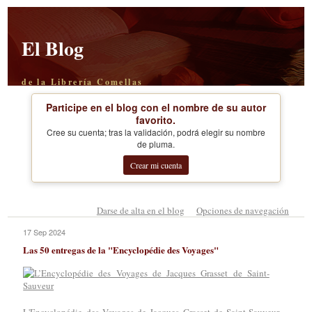
El Blog
de la Librería Comellas
Participe en el blog con el nombre de su autor
favorito.
Cree su cuenta; tras la validación, podrá elegir su nombre
de pluma.
Crear mi cuenta
Darse de alta en el blog
Opciones de navegación
17 Sep 2024
Las 50 entregas de la "Encyclopédie des Voyages"
,
L'Encyclopédie des Voyages de Jacques Grasset de Saint-Sauveur