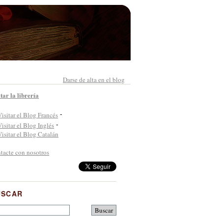
Darse de alta en el blog
itar la librería
-
-
tacte con nosotros
USCAR