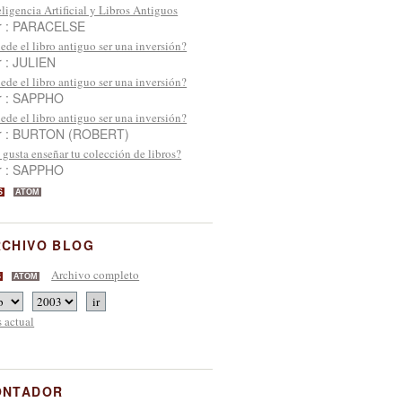
eligencia Artificial y Libros Antiguos
r : PARACELSE
ede el libro antiguo ser una inversión?
r : JULIEN
ede el libro antiguo ser una inversión?
r : SAPPHO
ede el libro antiguo ser una inversión?
r : BURTON (ROBERT)
 gusta enseñar tu colección de libros?
r : SAPPHO
S
ATOM
RCHIVO BLOG
Archivo completo
S
ATOM
 actual
ONTADOR