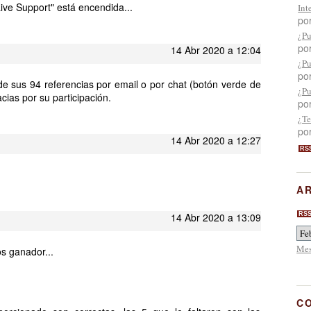
ive Support" está encendida...
Int
po
¿Pu
po
14 Abr 2020 a 12:04
¿Pu
po
e sus 94 referencias por email o por chat (botón verde de
¿Pu
cias por su participación.
po
¿Te
po
14 Abr 2020 a 12:27
RS
A
14 Abr 2020 a 13:09
RS
Mes
 ganador...
C