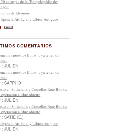
 50 entregas de la "Encyclopédie des
ages"
 cartas de Eléonore
eligencia Artificial y Libros Antiguos
S
ATOM
TIMOS COMENTARIOS
memos nuestros libros… ya tenemos
ernet
r : JULIEN
memos nuestros libros… ya tenemos
ernet
r : SAPPHO
sto en Sotheran’s y Comellas Rare Books:
 operación a libro abierto
r : JULIEN
sto en Sotheran’s y Comellas Rare Books:
 operación a libro abierto
 : SATIE (E.)
eligencia Artificial y Libros Antiguos
r : JULIEN