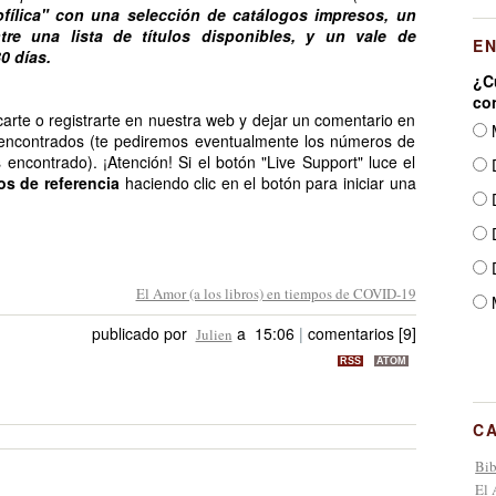
ofílica" con una selección de catálogos impresos, un
ntre una lista de títulos disponibles, y un vale de
E
0 días.
¿C
co
ficarte o registrarte en nuestra web y dejar un comentario en
 encontrados (te pediremos eventualmente los números de
 encontrado). ¡Atención! Si el botón "Live Support" luce el
D
os de referencia
haciendo clic en el botón para iniciar una
D
D
D
El Amor (a los libros) en tiempos de COVID-19
publicado por
a 15:06
|
comentarios [9]
Julien
RSS
ATOM
C
Bib
El 