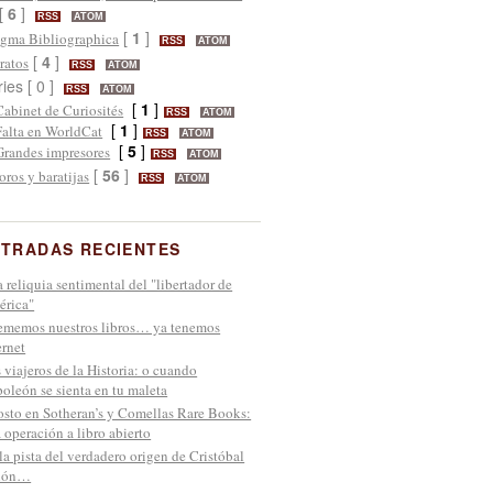
[
6
]
RSS
ATOM
[
1
]
gma Bibliographica
RSS
ATOM
[
4
]
ratos
RSS
ATOM
ries [ 0 ]
RSS
ATOM
[
1
]
Cabinet de Curiosités
RSS
ATOM
[
1
]
Falta en WorldCat
RSS
ATOM
[
5
]
Grandes impresores
RSS
ATOM
[
56
]
oros y baratijas
RSS
ATOM
TRADAS RECIENTES
 reliquia sentimental del "libertador de
rica"
memos nuestros libros… ya tenemos
ernet
 viajeros de la Historia: o cuando
oleón se sienta en tu maleta
sto en Sotheran’s y Comellas Rare Books:
 operación a libro abierto
la pista del verdadero origen de Cristóbal
lón…