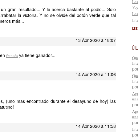
Las
Voy
n gran resultado... Y le acerca bastante al podio... Sólo
Las
rabatar la victoria. Y no se olvide del botón verde que tal
Int
meros más...
RS
13 Abr 2020 a 18:07
ÚL
 en
ya tiene ganador...
francés
Que
Int
po
14 Abr 2020 a 11:06
Que
Int
po
Ago
una
s, (uno mas encontrado durante el desayuno de hoy) las
po
tutino!
Ago
una
por
14 Abr 2020 a 11:58
Int
po