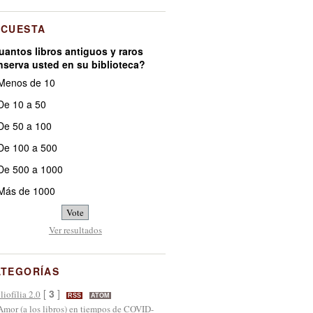
NCUESTA
uantos libros antiguos y raros
nserva usted en su biblioteca?
Menos de 10
e 10 a 50
e 50 a 100
e 100 a 500
e 500 a 1000
Más de 1000
Ver resultados
ATEGORÍAS
[
3
]
liofília 2.0
RSS
ATOM
Amor (a los libros) en tiempos de COVID-