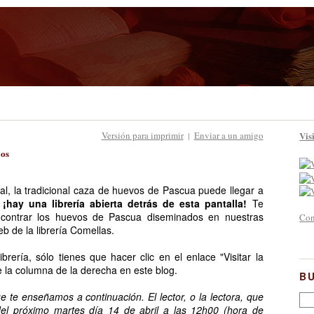
Versión para imprimir
Enviar a un amigo
Vis
|
los
tal, la tradicional caza de huevos de Pascua puede llegar a
,
¡hay una librería abierta detrás de esta pantalla!
Te
ncontrar los huevos de Pascua diseminados en nuestras
Con
eb de la librería Comellas.
brería, sólo tienes que hacer clic en el enlace "Visitar la
de la columna de la derecha en este blog.
B
te enseñamos a continuación. El lector, o la lectora, que
el próximo martes día 14 de abril a las 12h00 (hora de