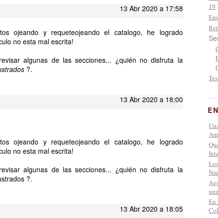
19
13 Abr 2020 a 17:58
Eni
Ret
os ojeando y requeteojeando el catalogo, he logrado
Se
culo no esta mal escrita!
evisar algunas de las secciones... ¿quién no disfruta la
lustrados
?.
Tes
13 Abr 2020 a 18:00
EN
Una
Amé
os ojeando y requeteojeando el catalogo, he logrado
Que
culo no esta mal escrita!
Int
Los
evisar algunas de las secciones... ¿quién no disfruta la
Nap
ustrados ?.
Ago
una
En 
13 Abr 2020 a 18:05
Co