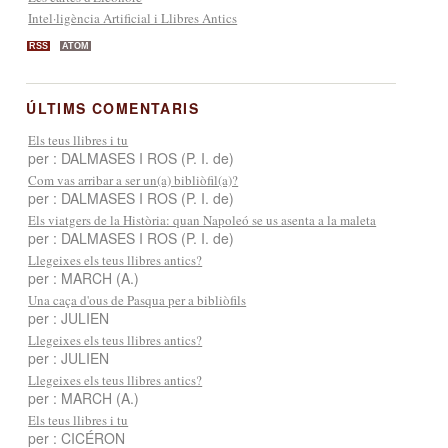
Intel·ligència Artificial i Llibres Antics
RSS
ATOM
ÚLTIMS COMENTARIS
Els teus llibres i tu
per : DALMASES I ROS (P. I. de)
Com vas arribar a ser un(a) bibliòfil(a)?
per : DALMASES I ROS (P. I. de)
Els viatgers de la Història: quan Napoleó se us asenta a la maleta
per : DALMASES I ROS (P. I. de)
Llegeixes els teus llibres antics?
per : MARCH (A.)
Una caça d'ous de Pasqua per a bibliòfils
per : JULIEN
Llegeixes els teus llibres antics?
per : JULIEN
Llegeixes els teus llibres antics?
per : MARCH (A.)
Els teus llibres i tu
per : CICÉRON