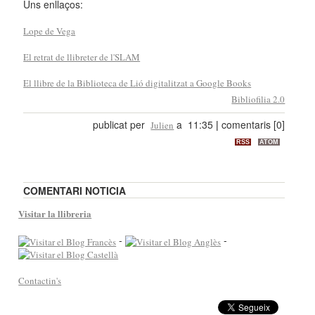
Uns enllaços:
Lope de Vega
El retrat de llibreter de l'SLAM
El llibre de la Biblioteca de Lió digitalitzat a Google Books
Bibliofilia 2.0
publicat per
a 11:35
|
comentaris [0]
Julien
RSS
ATOM
COMENTARI NOTICIA
Visitar la llibreria
-
-
Contactin's