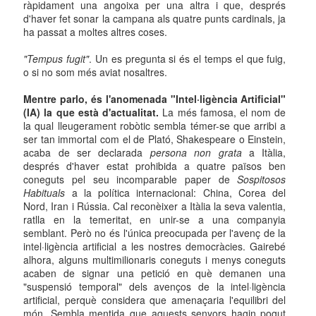
ràpidament una angoixa per una altra i que, després
d'haver fet sonar la campana als quatre punts cardinals, ja
ha passat a moltes altres coses.
"Tempus fugit"
. Un es pregunta si és el temps el que fuig,
o si no som més aviat nosaltres.
Mentre parlo, és l'anomenada "Intel·ligència Artificial"
(IA) la que està d'actualitat.
La més famosa, el nom de
la qual lleugerament robòtic sembla témer-se que arribi a
ser tan immortal com el de Plató, Shakespeare o Einstein,
acaba de ser declarada
persona non grata
a Itàlia,
després d'haver estat prohibida a quatre països ben
coneguts pel seu incomparable paper de
Sospitosos
Habituals
a la política internacional: China, Corea del
Nord, Iran i Rússia. Cal reconèixer a Itàlia la seva valentia,
ratlla en la temeritat, en unir-se a una companyia
semblant. Però no és l'única preocupada per l'avenç de la
intel·ligència artificial a les nostres democràcies. Gairebé
alhora, alguns multimilionaris coneguts i menys coneguts
acaben de signar una petició en què demanen una
"suspensió temporal" dels avenços de la intel·ligència
artificial, perquè considera que amenaçaria l'equilibri del
món. Sembla mentida que aquests senyors hagin pogut