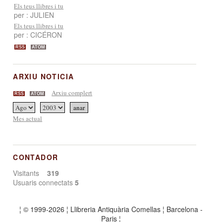
Els teus llibres i tu
per : JULIEN
Els teus llibres i tu
per : CICÉRON
RSS
ATOM
ARXIU NOTICIA
Arxiu complert
RSS
ATOM
Mes actual
CONTADOR
Visitants
319
Usuaris connectats
5
¦ © 1999-2026 ¦ Llibreria Antiquària Comellas ¦ Barcelona -
Paris ¦