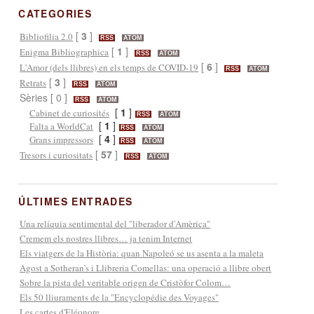
CATEGORIES
[
3
]
Bibliofilia 2.0
RSS
ATOM
[
1
]
Enigma Bibliographica
RSS
ATOM
[
6
]
L'Amor (dels llibres) en els temps de COVID-19
RSS
ATOM
[
3
]
Retrats
RSS
ATOM
Sèries [ 0 ]
RSS
ATOM
[
1
]
Cabinet de curiosités
RSS
ATOM
[
1
]
Falta a WorldCat
RSS
ATOM
[
4
]
Grans impressors
RSS
ATOM
[
57
]
Tresors i curiositats
RSS
ATOM
ÚLTIMES ENTRADES
Una relíquia sentimental del "liberador d'Amèrica"
Cremem els nostres llibres… ja tenim Internet
Els viatgers de la Història: quan Napoleó se us asenta a la maleta
Agost a Sotheran’s i Llibreria Comellas: una operació a llibre obert
Sobre la pista del veritable origen de Cristòfor Colom…
Els 50 lliuraments de la "Encyclopédie des Voyages"
Les cartes d'Eléonore