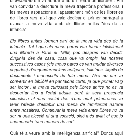
et Moderne
em va honrar amb un "retrat de llibreter". Em
van convidar a descriure la meva trajectòria professional i
les meves aspiracions a l'apassionant món de les llibreries
de llibres rars, així que vaig dedicar el primer paràgraf a
evocar la meva vida amb els llibres antics "des de la
infància".
Els llibres antics formen part de la meva vida des de la
infància. Tot i que els meus pares van fundar inicialment
una llibreria a París el 1969, poc després van decidir
dirigir-la des de casa, cosa que va omplir les nostres
successives cases (els meus pares es van mudar diverses
vegades) d'enquadernacions antigues, fulletons, lligalls de
documents i manuscrits de tota mena. Això no em va
convertir en bibliòfil en pantalons curts, ja que primer vaig
ser lector i la meva curiositat pels llibres antics no es va
despertar fins a l'edat adulta, però la seva presència
silenciosa al meu costat des d'una edat primerenca va
tenir l'efecte d'establir una mena de familiaritat natural
entre nosaltres. Continuar la meva vida entre llibres no va
ser ni una elecció ni una vocació, sinó més aviat el que jo
anomenaria “una manera de ser”.
Què té a veure amb la intel·ligència artificial? Doncs aquí