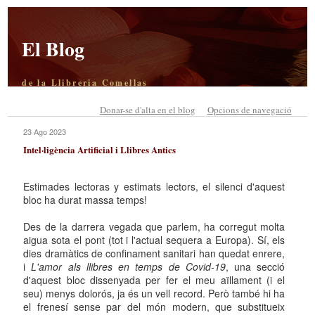
El Blog
de la Llibreria Comellas
Donar-se d'alta en el blog
Opcions de navegació
23 Ago 2023
Intel·ligència Artificial i Llibres Antics
Estimades lectoras y estimats lectors, el silenci d'aquest
bloc ha durat massa temps!
Des de la darrera vegada que parlem, ha corregut molta
aigua sota el pont (tot i l'actual sequera a Europa). Sí, els
dies dramàtics de confinament sanitari han quedat enrere,
i
L'amor als llibres en temps de Covid-19
, una secció
d'aquest bloc dissenyada per fer el meu aïllament (i el
seu) menys dolorós, ja és un vell record. Però també hi ha
el frenesí sense par del món modern, que substitueix