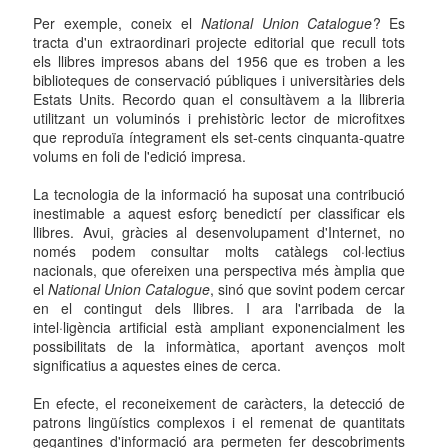
Per exemple, coneix el
National Union Catalogue
? Es
tracta d'un extraordinari projecte editorial que recull tots
els llibres impresos abans del 1956 que es troben a les
biblioteques de conservació públiques i universitàries dels
Estats Units. Recordo quan el consultàvem a la llibreria
utilitzant un voluminós i prehistòric lector de microfitxes
que reproduïa íntegrament els set-cents cinquanta-quatre
volums en foli de l'edició impresa.
La tecnologia de la informació ha suposat una contribució
inestimable a aquest esforç benedictí per classificar els
llibres. Avui, gràcies al desenvolupament d'Internet, no
només podem consultar molts catàlegs col·lectius
nacionals, que ofereixen una perspectiva més àmplia que
el
National Union Catalogue
, sinó que sovint podem cercar
en el contingut dels llibres. I ara l'arribada de la
intel·ligència artificial està ampliant exponencialment les
possibilitats de la informàtica, aportant avenços molt
significatius a aquestes eines de cerca.
En efecte, el reconeixement de caràcters, la detecció de
patrons lingüístics complexos i el remenat de quantitats
gegantines d'informació ara permeten fer descobriments