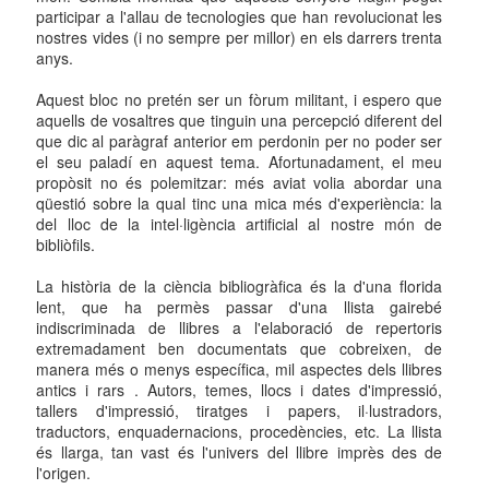
participar a l'allau de tecnologies que han revolucionat les
nostres vides (i no sempre per millor) en els darrers trenta
anys.
Aquest bloc no pretén ser un fòrum militant, i espero que
aquells de vosaltres que tinguin una percepció diferent del
que dic al paràgraf anterior em perdonin per no poder ser
el seu paladí en aquest tema. Afortunadament, el meu
propòsit no és polemitzar: més aviat volia abordar una
qüestió sobre la qual tinc una mica més d'experiència: la
del lloc de la intel·ligència artificial al nostre món de
bibliòfils.
La història de la ciència bibliogràfica és la d'una florida
lent, que ha permès passar d'una llista gairebé
indiscriminada de llibres a l'elaboració de repertoris
extremadament ben documentats que cobreixen, de
manera més o menys específica, mil aspectes dels llibres
antics i rars . Autors, temes, llocs i dates d'impressió,
tallers d'impressió, tiratges i papers, il·lustradors,
traductors, enquadernacions, procedències, etc. La llista
és llarga, tan vast és l'univers del llibre imprès des de
l'origen.