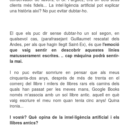
clients més fidels... La intel·ligència artificial pot explicar
una història així? No puc evitar dubtar-ho.
El que els puc dir sense dubtar-ho un sol segon, en
qualsevol cas, (parafrasejant Guillaumet rescatat dels
Andes, per als que hagin llegit Saint-Ex), és que
l'emoció
que vaig sentir en descobrir aquestes línies
matusserament escrites. .. cap màquina podrà sentir-
la mai.
I no puc evitar somriure en pensar que als meus
cinquanta-dos anys, després de més de trenta en el
comerç del llibre i milers de llibres rars els camins dels
quals han passat per les meves mans, Google Books
només m'associa amb un sol llibre antic. aquell en què
vaig escriure el meu nom quan tenia cinc anys! Quina
ironia...
I vostè? Què opina de la intel·ligència artificial i els
llibres antics?