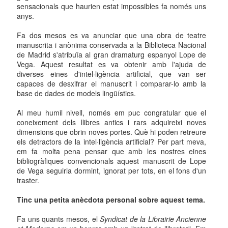
sensacionals que haurien estat impossibles fa només uns
anys.
Fa dos mesos es va anunciar que una obra de teatre
manuscrita i anònima conservada a la Biblioteca Nacional
de Madrid s'atribuïa al gran dramaturg espanyol Lope de
Vega. Aquest resultat es va obtenir amb l'ajuda de
diverses eines d'intel·ligència artificial, que van ser
capaces de desxifrar el manuscrit i comparar-lo amb la
base de dades de models lingüístics.
Al meu humil nivell, només em puc congratular que el
coneixement dels llibres antics i rars adquireixi noves
dimensions que obrin noves portes. Què hi poden retreure
els detractors de la intel·ligència artificial? Per part meva,
em fa molta pena pensar que amb les nostres eines
bibliogràfiques convencionals aquest manuscrit de Lope
de Vega seguiria dormint, ignorat per tots, en el fons d'un
traster.
Tinc una petita anècdota personal sobre aquest tema.
Fa uns quants mesos, el
Syndicat de la Librairie Ancienne