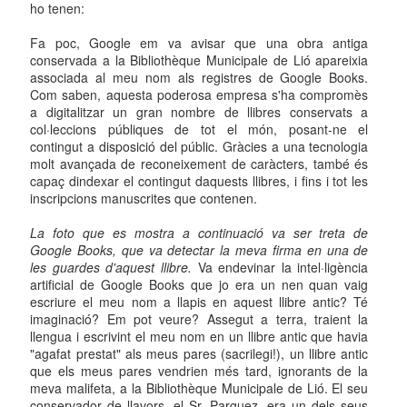
ho tenen:
Fa poc, Google em va avisar que una obra antiga
conservada a la Bibliothèque Municipale de Lió apareixia
associada al meu nom als registres de Google Books.
Com saben, aquesta poderosa empresa s'ha compromès
a digitalitzar un gran nombre de llibres conservats a
col·leccions públiques de tot el món, posant-ne el
contingut a disposició del públic. Gràcies a una tecnologia
molt avançada de reconeixement de caràcters, també és
capaç dindexar el contingut daquests llibres, i fins i tot les
inscripcions manuscrites que contenen.
La foto que es mostra a continuació va ser treta de
Google Books, que va detectar la meva firma en una de
les guardes d'aquest llibre.
Va endevinar la intel·ligència
artificial de Google Books que jo era un nen quan vaig
escriure el meu nom a llapis en aquest llibre antic? Té
imaginació? Em pot veure? Assegut a terra, traient la
llengua i escrivint el meu nom en un llibre antic que havia
"agafat prestat" als meus pares (sacrilegi!), un llibre antic
que els meus pares vendrien més tard, ignorants de la
meva malifeta, a la Bibliothèque Municipale de Lió. El seu
conservador de llavors, el Sr. Parguez, era un dels seus