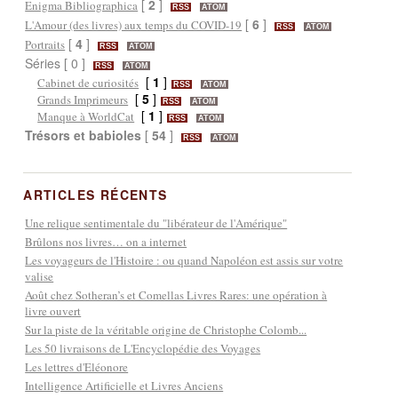
[
2
]
Enigma Bibliographica
RSS
ATOM
[
6
]
L'Amour (des livres) aux temps du COVID-19
RSS
ATOM
[
4
]
Portraits
RSS
ATOM
Séries [ 0 ]
RSS
ATOM
[
1
]
Cabinet de curiosités
RSS
ATOM
[
5
]
Grands Imprimeurs
RSS
ATOM
[
1
]
Manque à WorldCat
RSS
ATOM
Trésors et babioles
[
54
]
RSS
ATOM
ARTICLES RÉCENTS
Une relique sentimentale du "libérateur de l'Amérique"
Brûlons nos livres… on a internet
Les voyageurs de l'Histoire : ou quand Napoléon est assis sur votre
valise
Août chez Sotheran’s et Comellas Livres Rares: une opération à
livre ouvert
Sur la piste de la véritable origine de Christophe Colomb...
Les 50 livraisons de L'Encyclopédie des Voyages
Les lettres d'Eléonore
Intelligence Artificielle et Livres Anciens