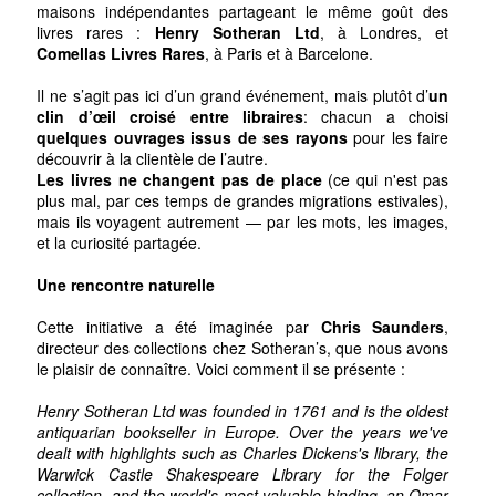
maisons indépendantes partageant le même goût des
livres rares :
Henry Sotheran Ltd
, à Londres, et
Comellas Livres Rares
, à Paris et à Barcelone.
Il ne s’agit pas ici d’un grand événement, mais plutôt d’
un
clin d’œil croisé entre libraires
: chacun a choisi
quelques ouvrages issus de ses rayons
pour les faire
découvrir à la clientèle de l’autre.
Les livres ne changent pas de place
(ce qui n'est pas
plus mal, par ces temps de grandes migrations estivales),
mais ils voyagent autrement — par les mots, les images,
et la curiosité partagée.
Une rencontre naturelle
Cette initiative a été imaginée par
Chris Saunders
,
directeur des collections chez Sotheran’s, que nous avons
le plaisir de connaître. Voici comment il se présente :
Henry Sotheran Ltd was founded in 1761 and is the oldest
antiquarian bookseller in Europe. Over the years we've
dealt with highlights such as Charles Dickens's library, the
Warwick Castle Shakespeare Library for the Folger
collection, and the world's most valuable binding, an Omar