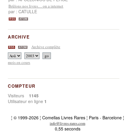
Brûlons nos livres… on a internet
par : CATULLE
RSS
ATOM
ARCHIVE
Archive complète
RSS
ATOM
mois en cours
COMPTEUR
Visiteurs
1145
Utilisateur en ligne
1
¦ © 1999-2026 ¦ Comellas Livres Rares ¦ Paris - Barcelone ¦
info@livres-rares.com
0,55 seconds