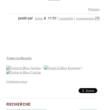
Portraits
posté par
à 11:31
|
|
[1]
Julien
permalink
commentaires
Visiter la librairie
-
-
Contactez-nous
RECHERCHE