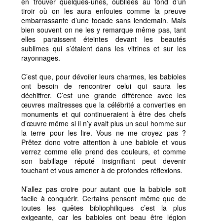
en trouver quelques-unes, oubliées au fond d’un
tiroir où on les aura enfouies comme la preuve
embarrassante d’une tocade sans lendemain. Mais
bien souvent on ne les y remarque même pas, tant
elles paraissent éteintes devant les beautés
sublimes qui s’étalent dans les vitrines et sur les
rayonnages.
C’est que, pour dévoiler leurs charmes, les babioles
ont besoin de rencontrer celui qui saura les
déchiffrer. C’est une grande différence avec les
œuvres maîtresses que la célébrité a converties en
monuments et qui continueraient à être des chefs
d’œuvre même si il n’y avait plus un seul homme sur
la terre pour les lire. Vous ne me croyez pas ?
Prêtez donc votre attention à une babiole et vous
verrez comme elle prend des couleurs, et comme
son babillage réputé insignifiant peut devenir
touchant et vous amener à de profondes réflexions.
N’allez pas croire pour autant que la babiole soit
facile à conquérir. Certains pensent même que de
toutes les quêtes bibliophiliques c’est la plus
exigeante, car les babioles ont beau être légion