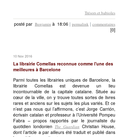
Trésors et babioles
posté par
à 18:06
|
|
Benjamin
permalink
commentaires
[0]
10 Nov 2016
La librairie Comellas reconnue comme l'une des
meilleures à Barcelone
Parmi toutes les librairies uniques de Barcelone, la
librairie Comellas est devenue un lieu
incontournable de la capitale catalane. Située au
cœur de la ville, on y trouve toutes sortes de livres
rares et anciens sur les sujets les plus variés. Et ce
n’est pas nous qui l’affirmons, c’est Jorge Carrión,
écrivain catalan et professeur à l’Université Pompeu
Fabra – propos rapportés par le journaliste du
quotidien londonien
Christian House,
The Guardian
dont l’article a par ailleurs été traduit et publié dans