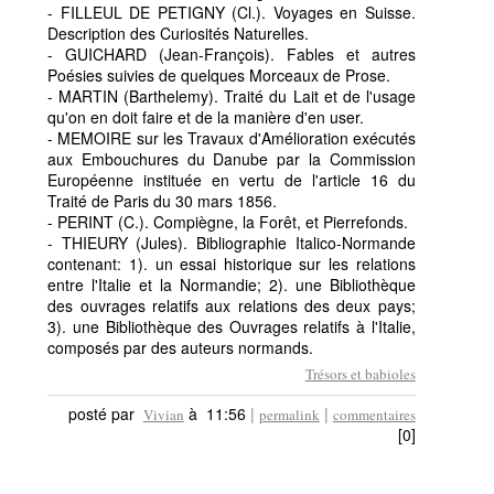
- FILLEUL DE PETIGNY (Cl.). Voyages en Suisse.
Description des Curiosités Naturelles.
- GUICHARD (Jean-François). Fables et autres
Poésies suivies de quelques Morceaux de Prose.
- MARTIN (Barthelemy). Traité du Lait et de l'usage
qu'on en doit faire et de la manière d'en user.
- MEMOIRE sur les Travaux d'Amélioration exécutés
aux Embouchures du Danube par la Commission
Européenne instituée en vertu de l'article 16 du
Traité de Paris du 30 mars 1856.
- PERINT (C.). Compiègne, la Forêt, et Pierrefonds.
- THIEURY (Jules). Bibliographie Italico-Normande
contenant: 1). un essai historique sur les relations
entre l'Italie et la Normandie; 2). une Bibliothèque
des ouvrages relatifs aux relations des deux pays;
3). une Bibliothèque des Ouvrages relatifs à l'Italie,
composés par des auteurs normands.
Trésors et babioles
posté par
à 11:56
|
|
Vivian
permalink
commentaires
[0]