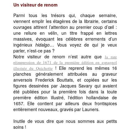
Un visiteur de renom
Parmi tous les trésors qui, chaque semaine,
viennent emplir les étagères de la librairie, certains
ouvrages attirent l’attention au premier coup d’œil :
une reliure en vélin, un titre frappé en lettres
massives, évoquant les célèbres errements d’un
ingénieux
hidalgo
… Vous voyez de qui je veux
parler, n’est-ce pas ?
Notre visiteur de renom n’est autre que
la rare
réimpression de 1671 de la première édition en espagnol
! Elle reprend les mêmes 16
illustrée du Quichotte
planches généralement attribuées au graveur
anversois Frederick Bouttats, et copiées sur les
figures dessinées par Jacques Savary qui avaient
été publiées pour la première fois dans la toute
première édition illustré, l'édition hollandaise de
1657. Elle contient par ailleurs deux frontispices
entièrement nouveaux, gravés par Launers.
Inutile de vous dire que nous sommes aux petits
soins !