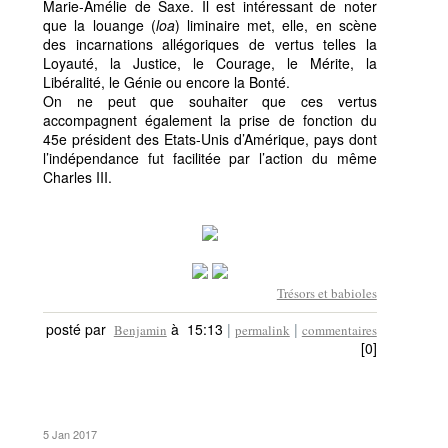
Marie-Amélie de Saxe. Il est intéressant de noter
que la louange (
loa
) liminaire met, elle, en scène
des incarnations allégoriques de vertus telles la
Loyauté, la Justice, le Courage, le Mérite, la
Libéralité, le Génie ou encore la Bonté.
On ne peut que souhaiter que ces vertus
accompagnent également la prise de fonction du
45e président des Etats-Unis d’Amérique, pays dont
l’indépendance fut facilitée par l’action du même
Charles III.
Trésors et babioles
posté par
à 15:13
|
|
Benjamin
permalink
commentaires
[0]
5 Jan 2017