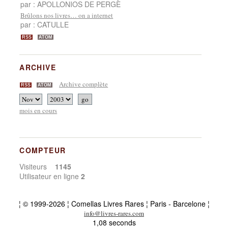
par : APOLLONIOS DE PERGÈ
Brûlons nos livres… on a internet
par : CATULLE
RSS
ATOM
ARCHIVE
Archive complète
RSS
ATOM
mois en cours
COMPTEUR
Visiteurs
1145
Utilisateur en ligne
2
¦ © 1999-2026 ¦ Comellas Livres Rares ¦ Paris - Barcelone ¦
info@livres-rares.com
1,08 seconds