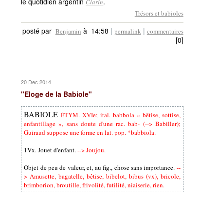
le quotidien argentin
.
Clarín
Trésors et babioles
posté par
à 14:58
|
|
Benjamin
permalink
commentaires
[0]
20 Dec 2014
"Eloge de la Babiole"
BABIOLE
ÉTYM. XVIe; ital. babbola « bêtise, sottise,
enfantillage », sans doute d'une rac. bab- (--> Babiller);
Guiraud suppose une forme en lat. pop. *babbiola.
1Vx. Jouet d'enfant.
--> Joujou.
Objet de peu de valeur, et, au fig., chose sans importance.
--
> Amusette, bagatelle, bêtise, bibelot, bibus (vx), bricole,
brimborion, broutille, frivolité, futilité, niaiserie, rien.