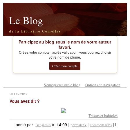
Le Blog
de la Librairie Comellas
Participez au blog sous le nom de votre auteur
favori.
Créez votre compte ; après validation, vous pourrez choisir
votre nom de plume.
Créer mon compte
S'enregistrer sur le blog
Options de navigation
20 Fév 2017
Vous avez dit ?
Trésors et babioles
posté par
à 14:09
|
|
[1]
Benjamin
permalink
commentaires