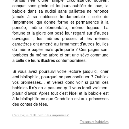
Parfois née d’une simple circonstance, souvent
conçue sans génie et toujours oubliée de tous, la
babiole dans sa nudité sans paillettes ne renonce
jamais à sa noblesse fondamentale : celle de
l’imprimerie, qui donne forme et permanence à la
pensée, même élémentaire, même fugace. La
fortune et la gloire ont posé leur regard sur d’autres
ouvrages ; les mêmes presses et les mêmes
caractères ont amené au firmament d’autres feuilles
du même papier mais qu’importe ? Ces pages sont
tombées du même arbre et ont une sève commune
à celle de leurs illustres contemporaines.
Si vous avez poursuivi votre lecture jusqu’ici, cher
ami bibliophile, pourquoi ne pas continuer ? Oubliez
vos promesses… et venez donc voir si parmi ces
babioles il n’y en a pas une qu’il vous ferait vraiment
plaisir d’avoir. Après tout c’est Noël et la babiole est
à la bibliophilie ce que Cendrillon est aux princesses
des contes de fées.
Catalogue "101 babioles imprimées"
Trésors et babioles