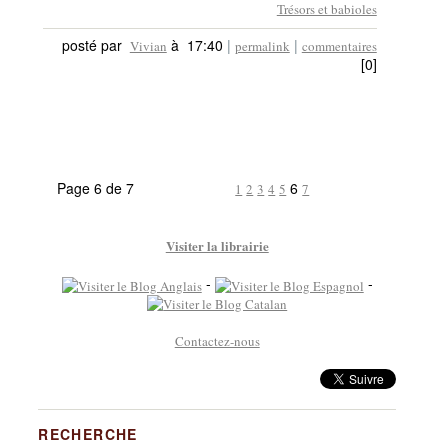
Trésors et babioles
posté par
à 17:40
|
|
Vivian
permalink
commentaires
[0]
Page 6 de 7
6
1
2
3
4
5
7
Visiter la librairie
-
-
Contactez-nous
RECHERCHE