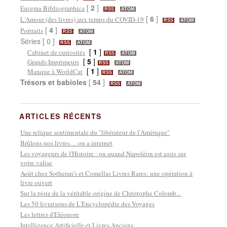
[
2
]
Enigma Bibliographica
RSS
ATOM
[
6
]
L'Amour (des livres) aux temps du COVID-19
RSS
ATOM
[
4
]
Portraits
RSS
ATOM
Séries [ 0 ]
RSS
ATOM
[
1
]
Cabinet de curiosités
RSS
ATOM
[
5
]
Grands Imprimeurs
RSS
ATOM
[
1
]
Manque à WorldCat
RSS
ATOM
Trésors et babioles
[
54
]
RSS
ATOM
ARTICLES RÉCENTS
Une relique sentimentale du "libérateur de l'Amérique"
Brûlons nos livres… on a internet
Les voyageurs de l'Histoire : ou quand Napoléon est assis sur
votre valise
Août chez Sotheran’s et Comellas Livres Rares: une opération à
livre ouvert
Sur la piste de la véritable origine de Christophe Colomb...
Les 50 livraisons de L'Encyclopédie des Voyages
Les lettres d'Eléonore
Intelligence Artificielle et Livres Anciens