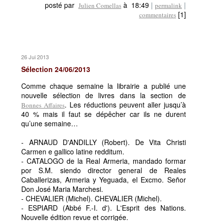
posté par
à 18:49
|
|
Julien Comellas
permalink
[1]
commentaires
26 Jui 2013
Sélection 24/06/2013
Comme chaque semaine la librairie a publié une
nouvelle sélection de livres dans la section de
. Les réductions peuvent aller jusqu’à
Bonnes Affaires
40 % mais il faut se dépêcher car ils ne durent
qu’une semaine…
- ARNAUD D'ANDILLY (Robert). De Vita Christi
Carmen e gallico latine redditum.
- CATALOGO de la Real Armeria, mandado formar
por S.M. siendo director general de Reales
Caballerizas, Armeria y Yeguada, el Excmo. Señor
Don José Maria Marchesi.
- CHEVALIER (Michel). CHEVALIER (Michel).
- ESPIARD (Abbé F.-I. d'). L'Esprit des Nations.
Nouvelle édition revue et corrigée.