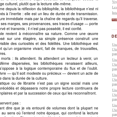
Vo
 culturel, plutôt que la lecture elle-même.
Les
e depuis la réflexion du bibliophile, la bibliothèque n’est ni
Int
s à l’inertie : elle est un lieu de durée et de transmission.
cture immédiate mais par la chaîne de regards qu’il traverse.
RS
 ses marges, ses provenances, ses traces d’usage — porte
ervé et transmis ; il n’est pas possédé, il est confié.
rable revient à méconnaître sa nature. Comme une œuvre
DE
é sur une étagère, sa simple présence construit une
sible des curiosités et des fidélités. Une bibliothèque est
Une
ant qu’un organisme vivant, fait de manques, de trouvailles,
l'A
res.
pa
morts : ils attendent. Ils attendent un lecteur à venir, un
Une
ême dispersées, les bibliothèques renaissent ailleurs,
l'A
 s’oppose à la logique contemporaine du flux et de l’oubli.
pa
livre — qu’il soit modeste ou précieux — devient un acte de
Une
e dans la durée de la culture.
l'A
stique ou de librairie n’est pas un signe social mais une
pa
précédés et dépassera notre propre lecture continuera de
Une
plaires et par la succession de ceux qui les reconnaîtront.
l'A
pa
servent pas :
Une
utant dire que je vis entouré de volumes dont la plupart ne
l'A
 au sens où l’entend notre époque, qui confond la lecture
pa