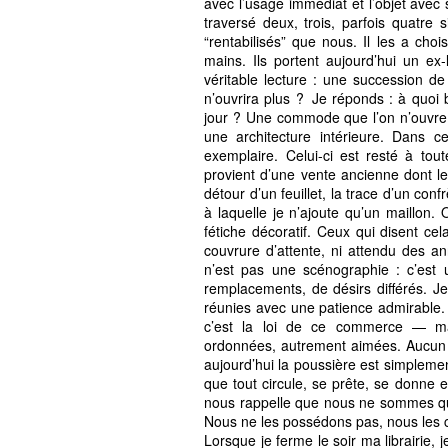
avec l’usage immédiat et l’objet avec 
traversé deux, trois, parfois quatre
“rentabilisés” que nous. Il les a choi
mains. Ils portent aujourd’hui un ex-
véritable lecture : une succession de
n’ouvrira plus ? Je réponds : à quoi
jour ? Une commode que l’on n’ouvre q
une architecture intérieure. Dans ce
exemplaire. Celui-ci est resté à tou
provient d’une vente ancienne dont le 
détour d’un feuillet, la trace d’un co
à laquelle je n’ajoute qu’un maillon.
fétiche décoratif. Ceux qui disent c
couvrure d’attente, ni attendu des a
n’est pas une scénographie : c’est 
remplacements, de désirs différés. Je
réunies avec une patience admirable. 
c’est la loi de ce commerce — mais
ordonnées, autrement aimées. Aucun li
aujourd’hui la poussière est simplemen
que tout circule, se prête, se donne e
nous rappelle que nous ne sommes que 
Nous ne les possédons pas, nous les 
Lorsque je ferme le soir ma librairie,