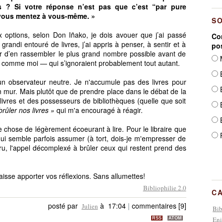
ls ? Si votre réponse n’est pas que c’est “par pure
vous mentez à vous-même. »
S
x options, selon Don Iñako, je dois avouer que j’ai passé
Com
 grandi entouré de livres, j’ai appris à penser, à sentir et à
po
ier d’en rassembler le plus grand nombre possible avant de
M
s comme moi — qui s’ignoraient probablement tout autant.
E
un observateur neutre. Je n'accumule pas des livres pour
E
n mur. Mais plutôt que de prendre place dans le débat de la
vres et des possesseurs de bibliothèques (quelle que soit
E
brûler nos livres »
qui m'a encouragé à réagir.
E
ue chose de légèrement écoeurant à lire. Pour le libraire que
P
qui semble parfois assumer (à tort, dois-je m'empresser de
sparu, l'appel décomplexé à brûler ceux qui restent prend des
aisse apporter vos réflexions. Sans allumettes!
Bibliophilie 2.0
C
posté par
à 17:04
|
commentaires [9]
Julien
Bib
Eni
RSS
ATOM