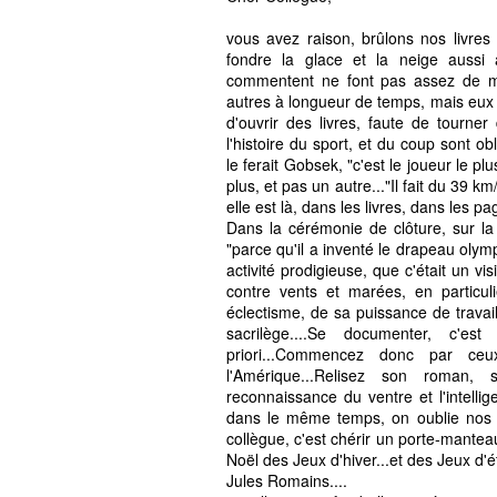
vous avez raison, brûlons nos livre
fondre la glace et la neige aussi ar
commentent ne font pas assez de mus
autres à longueur de temps, mais eux 
d'ouvrir des livres, faute de tourner
l'histoire du sport, et du coup sont
le ferait Gobsek, "c'est le joueur le p
plus, et pas un autre..."Il fait du 39 k
elle est là, dans les livres, dans les p
Dans la cérémonie de clôture, sur la 
"parce qu'il a inventé le drapeau olymp
activité prodigieuse, que c'était un visi
contre vents et marées, en particuli
éclectisme, de sa puissance de travail
sacrilège....Se documenter, c'e
priori...Commencez donc par ceux
l'Amérique...Relisez son roman, 
reconnaissance du ventre et l'intelli
dans le même temps, on oublie nos ra
collègue, c'est chérir un porte-manteau.
Noël des Jeux d'hiver...et des Jeux d'ét
Jules Romains....