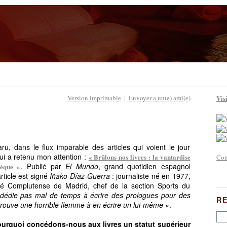
Version imprimable
Envoyer a un(e) ami(e)
Visi
|
u, dans le flux imparable des articles qui voient le jour
qui a retenu mon attention :
« Brûlons nos livres : la vantardise
Con
. Publié par
El Mundo
, grand quotidien espagnol
hèque »
article est signé
Iñako Díaz-Guerra
: journaliste né en 1977,
ité Complutense de Madrid, chef de la section Sports du
dédie pas mal de temps à écrire des prologues pour des
R
 éprouve une horrible flemme à en écrire un lui-même »
.
ourquoi concédons-nous aux livres un statut supérieur