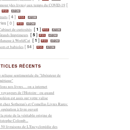
[
mour (des livres) aux temps du COVID-19
]
RSS
ATOM
[
4
]
traits
RSS
ATOM
ries [ 0 ]
RSS
ATOM
[
1
]
Cabinet de curiosités
RSS
ATOM
[
5
]
Grands Imprimeurs
RSS
ATOM
[
1
]
Manque à WorldCat
RSS
ATOM
[
54
]
sors et babioles
RSS
ATOM
TICLES RÉCENTS
 relique sentimentale du "libérateur de
mérique"
lons nos livres… on a internet
 voyageurs de l'Histoire : ou quand
oléon est assis sur votre valise
t chez Sotheran’s et Comellas Livres Rares:
 opération à livre ouvert
 la piste de la véritable origine de
istophe Colomb...
 50 livraisons de L'Encyclopédie des