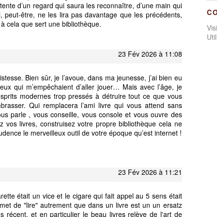
tente d’un regard qui saura les reconnaître, d’une main qui
C
i, peut-être, ne les lira pas davantage que les précédents,
t à cela que sert une bibliothèque.
Vi
Uti
23 Fév 2026 à 11:08
ristesse. Bien sûr, je l’avoue, dans ma jeunesse, j’ai bien eu
yeux qui m’empêchaient d’aller jouer… Mais avec l’âge, je
esprits modernes trop pressés à détruire tout ce que vous
rasser. Qui remplacera l’ami livre qui vous attend sans
vous parle , vous conseille, vous console et vous ouvre des
os livres, construisez votre propre bibliothèque cela ne
dence le merveilleux outil de votre époque qu’est internet !
23 Fév 2026 à 11:21
ette était un vice et le cigare qui fait appel au 5 sens était
et de "lire" autrement que dans un livre est un un ersatz
 récent, et en particulier le beau livres relève de l'art de