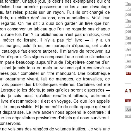
sa fonction. Chaque jour, je décris des exemplaires qui ont
Une
 siècles. Leur premier possesseur ne les a pas davantage
l'A
sis, fait relier, placés sur un rayon. Puis ils ont changé de
pa
libris, un chiffre doré au dos, des annotations. Voilà leur
Une
 regards. On me dit : à quoi bon garder un livre que l’on
l'A
 bon conserver un tableau que l’on ne regarde pas chaque
pa
u’une fois l’an ? La bibliothèque n’est pas un stock, c’est
Brû
 métier de libraire, il n’y a pas “le” livre — il y a un
pa
tes marges, celui-là est en maroquin d’époque, cet autre
Brû
catalogue fait encore autorité. Il m’arrive de retrouver, au
pa
nfrère disparu. Ces signes composent une chaîne silencieuse
Brû
 On parle beaucoup aujourd’hui de l’objet-livre comme d’un
pa
ela n’ont jamais tenu en main un volume qui a conservé sa
nnées pour compléter un titre manquant. Une bibliothèque
RS
un organisme vivant, fait de manques, de trouvailles, de
 vois passer des bibliothèques entières. Certaines ont été
Lorsque je les décris, je sais qu’elles seront dispersées —
AR
 je sais aussi qu’elles renaîtront ailleurs, autrement
vre n’est immobile : il est en voyage. Ce que l’on appelle
RS
t le temps visible. Et je me méfie de cette époque qui veut
t disparaisse. Le livre ancien nous apprend le contraire : il
moi
les dépositaires provisoires d’objets qui nous survivront.
conservons.
 je ne vois pas des rangées de volumes inutiles. Je vois une