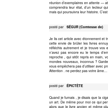
réunion d’exemplaires en attente — at
comprendra leur état, d’un lecteur qu
mais qui poursuivra leur histoire. C’es
posté par
SÉGUR (Comtesse de)
Je lis cet article avec étonnement et t
cette envie de brûler les livres ennu
réfléchis autrement et je trouve vos 
n’avez pas encore eu le temps d’emb
reproche , qui sitôt repris en main, 
mondes nouveaux, inconnus ? Gardez v
vous empêchera pas d’utiliser avec pru
Attention . ne perdez pas votre âme…
posté par
ÉPICTÈTE
Quand je fumais , je disais que la cigar
un art. De même pour moi ce qui perm
alors que le livre ancien et même plus