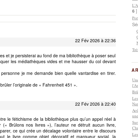
L'A
6
Por
Sé
22 Fév 2026 à 22:36
Tré
res et je persisterai au fond de ma bibliothèque à poser seul
squer les médiathèques vides et me hausser du col devant
AR
lus personne je me demande bien quelle vantardise en tirer.
Une
 brûler l’originale de « Fahrenheit 451 ».
l'A
Brû
Les
22 Fév 2026 à 22:40
Nap
Aoû
une
re le fétichisme de la bibliothèque plus qu’un appel réel à
Sur
r (« Brûlons nos livres »), l’auteur ne détruit aucun livre,
Chr
rer, ce qui crée un décalage volontaire entre le discours
Les
tout le livre comme objet décoratif et marqueur social, la