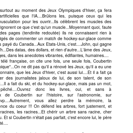
s surtout au moment des Jeux Olympiques d'hiver, ça fera
tificielles que l'IA....Brûlons les, puisque ceux qui les
culation pour les ouvrir...Ils célèbrent les muscles des
ignorent ce que c'est qu'un muscle...Moyennant quoi, faute
 des pages (tendinite redoutée) ils ne connaissent rien à
 obligés de commenter un match de hockey-sur-glace comme
lus payé du Canada...Aux Etats-Unis, c'est....John, qui gagne
m/h...Des datas, des dollars, et rien d'autre...L'âme des Jeux,
ages, dans les anecdotes vibrantes, édifiantes, humaines....
télé française, on cite une fois, une seule fois, Coubertin
ique"...On ne dit pas qu'il a rénové les Jeux, qu'il a eu une
onnaire, que les Jeux d'hiver, c'est aussi lui....Et il a fait ça
er des journalistes jaloux de lui, de son talent, de son
...Il a fait du ski, et du hockey-sur-glace, mais pas un mot,
st pêché....Ouvrez donc les livres, oui, et sans à
 de Coubertin sur l'histoire, sur l'astronomie, sur
svp....Autrement, vous allez perdre la mémoire, la
gence du coeur !!! On défend les arbres, fort justement, et
cines, les racines...Et chérir un arbre sans racine, cher
 Et si Coubertin n'était pas parfait, c'est encore lui, le père
é....