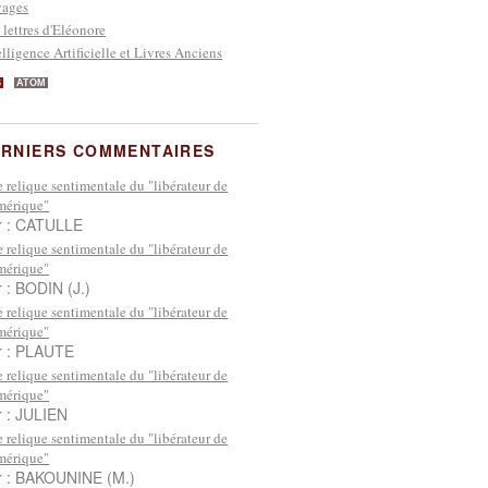
yages
 lettres d'Eléonore
elligence Artificielle et Livres Anciens
S
ATOM
RNIERS COMMENTAIRES
 relique sentimentale du "libérateur de
mérique"
r : CATULLE
 relique sentimentale du "libérateur de
mérique"
r : BODIN (J.)
 relique sentimentale du "libérateur de
mérique"
r : PLAUTE
 relique sentimentale du "libérateur de
mérique"
r : JULIEN
 relique sentimentale du "libérateur de
mérique"
r : BAKOUNINE (M.)