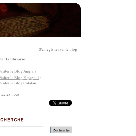
S'enregistrer sur le blog
ter la librairie
-
-
tactez-nous
ECHERCHE