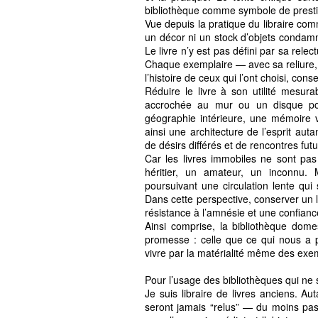
bibliothèque comme symbole de prestige
Vue depuis la pratique du libraire comm
un décor ni un stock d’objets condamné
Le livre n’y est pas défini par sa rele
Chaque exemplaire — avec sa reliure,
l’histoire de ceux qui l’ont choisi, cons
Réduire le livre à son utilité mesu
accrochée au mur ou un disque pos
géographie intérieure, une mémoire vi
ainsi une architecture de l’esprit aut
de désirs différés et de rencontres futu
Car les livres immobiles ne sont pas 
héritier, un amateur, un inconnu. M
poursuivant une circulation lente qui
Dans cette perspective, conserver un 
résistance à l’amnésie et une confianc
Ainsi comprise, la bibliothèque dome
promesse : celle que ce qui nous a 
vivre par la matérialité même des exem
Pour l’usage des bibliothèques qui ne 
Je suis libraire de livres anciens. A
seront jamais “relus” — du moins pas