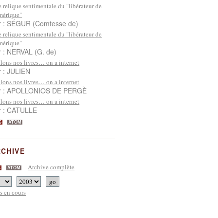
 relique sentimentale du "libérateur de
mérique"
r : SÉGUR (Comtesse de)
 relique sentimentale du "libérateur de
mérique"
r : NERVAL (G. de)
lons nos livres… on a internet
r : JULIEN
lons nos livres… on a internet
r : APOLLONIOS DE PERGÈ
lons nos livres… on a internet
r : CATULLE
S
ATOM
CHIVE
Archive complète
S
ATOM
s en cours