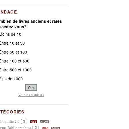
ONDAGE
bien de livres anciens et rares
ssédez-vous?
oins de 10
ntre 10 et 50
ntre 50 et 100
ntre 100 et 500
ntre 500 et 1000
lus de 1000
Voir les résultats
ATÉGORIES
[
3
]
liophilie 2.0
RSS
ATOM
[
2
]
gma Bibliographica
RSS
ATOM