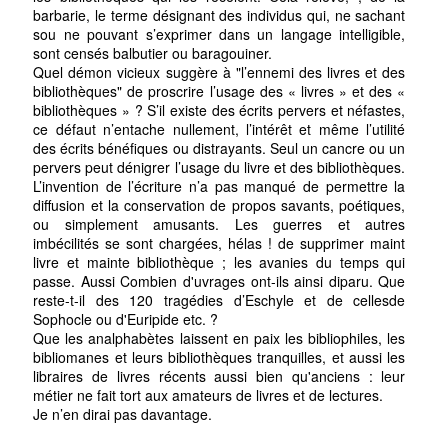
barbarie, le terme désignant des individus qui, ne sachant
sou ne pouvant s’exprimer dans un langage intelligible,
sont censés balbutier ou baragouiner.
Quel démon vicieux suggère à "l’ennemi des livres et des
bibliothèques" de proscrire l’usage des « livres » et des «
bibliothèques » ? S’il existe des écrits pervers et néfastes,
ce défaut n’entache nullement, l’intérêt et même l’utilité
des écrits bénéfiques ou distrayants. Seul un cancre ou un
pervers peut dénigrer l’usage du livre et des bibliothèques.
L’invention de l’écriture n’a pas manqué de permettre la
diffusion et la conservation de propos savants, poétiques,
ou simplement amusants. Les guerres et autres
imbécilités se sont chargées, hélas ! de supprimer maint
livre et mainte bibliothèque ; les avanies du temps qui
passe. Aussi Combien d'uvrages ont-ils ainsi diparu. Que
reste-t-il des 120 tragédies d’Eschyle et de cellesde
Sophocle ou d'Euripide etc. ?
Que les analphabètes laissent en paix les bibliophiles, les
bibliomanes et leurs bibliothèques tranquilles, et aussi les
libraires de livres récents aussi bien qu'anciens : leur
métier ne fait tort aux amateurs de livres et de lectures.
Je n’en dirai pas davantage.