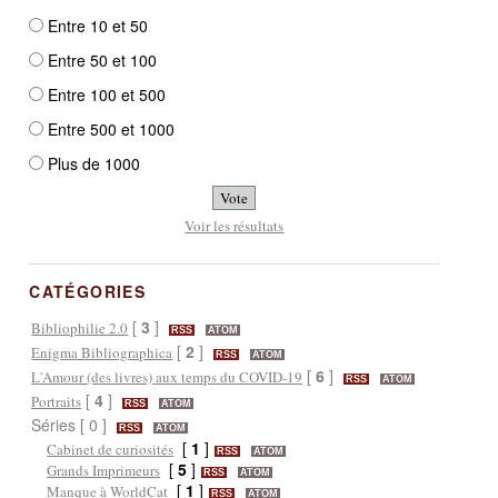
Entre 10 et 50
Entre 50 et 100
Entre 100 et 500
Entre 500 et 1000
Plus de 1000
Voir les résultats
CATÉGORIES
[
3
]
Bibliophilie 2.0
RSS
ATOM
[
2
]
Enigma Bibliographica
RSS
ATOM
[
6
]
L'Amour (des livres) aux temps du COVID-19
RSS
ATOM
[
4
]
Portraits
RSS
ATOM
Séries [ 0 ]
RSS
ATOM
[
1
]
Cabinet de curiosités
RSS
ATOM
[
5
]
Grands Imprimeurs
RSS
ATOM
[
1
]
Manque à WorldCat
RSS
ATOM