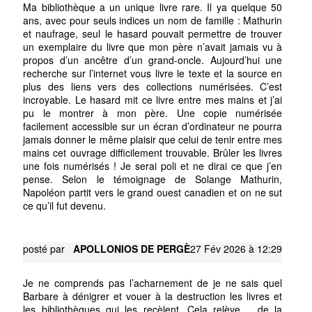
Ma bibliothèque a un unique livre rare. Il ya quelque 50
ans, avec pour seuls indices un nom de famille : Mathurin
et naufrage, seul le hasard pouvait permettre de trouver
un exemplaire du livre que mon père n’avait jamais vu à
propos d’un ancêtre d’un grand-oncle. Aujourd’hui une
recherche sur l’internet vous livre le texte et la source en
plus des liens vers des collections numérisées. C’est
incroyable. Le hasard mit ce livre entre mes mains et j’ai
pu le montrer à mon père. Une copie numérisée
facilement accessible sur un écran d’ordinateur ne pourra
jamais donner le même plaisir que celui de tenir entre mes
mains cet ouvrage difficilement trouvable. Brûler les livres
une fois numérisés ! Je serai poli et ne dirai ce que j’en
pense. Selon le témoignage de Solange Mathurin,
Napoléon partit vers le grand ouest canadien et on ne sut
ce qu’il fut devenu.
posté par
APOLLONIOS DE PERGÈ
27 Fév 2026 à 12:29
Je ne comprends pas l’acharnement de je ne sais quel
Barbare à dénigrer et vouer à la destruction les livres et
les bibliothèques qui les recèlent. Cela relève, , de la