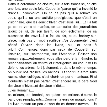
Dans la cérémonie de clôture, sur la télé française, on cite
une fois, une seule fois, Coubertin "parce qu'il a inventé le
drapeau olympique"...On ne dit pas qu'il a rénové les
Jeux, qu'il a eu une activité prodigieuse, que c'était un
visionnaire, que les Jeux d'hiver, c'est aussi lui....Et il a fait
ça contre vents et marées, en particulier des journalistes
jaloux de lui, de son talent, de son éclectisme, de sa
puissance de travail...Il a fait du ski, et du hockey-sur-
glace, mais pas un mot, sacrilège....Se documenter, c'est
pêché....Ouvrez donc les livres, oui, et sans à
priori...Commencez donc par ceux de Coubertin sur
l'histoire, sur l'astronomie, sur l'Amérique...Relisez son
roman, svp....Autrement, vous allez perdre la mémoire, la
reconnaissance du ventre et l'intelligence du coeur !!! On
défend les arbres, fort justement, et dans le même temps,
on oublie nos racines, les racines...Et chérir un arbre sans
racine, cher collègue, c'est chérir un porte-manteau. Et si
Coubertin n'était pas parfait, c'est encore lui, le père Noël
des Jeux d'hiver...et des Jeux d'été....
Jules Romains....
ps ailleurs, en football, on "pèse" en millions d'euros le
banc des remplaçants...Commentateurs ou maquignons ?
Le livre mettait un peu à l'abri de ce dernier travers....Un