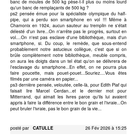
banc de moules de 500 kg pèse-t-il plus ou moins lourd
qu'un banc de remplaçants de 500 kg ?
ps2 pensée émue pour la spécialiste olympique du half-
pipe, qui a perdu son smartphone en vol !!! Même à
Chamonix en 1924, aucun sauteur au tremplin ne s'était
délesté d'un livre...On n'arrête pas le progrès, surtout en
vol....On n'est pas esclave d'une bibliothèque, mais d'un
smartphone, si. Du coup, le remède, que sous-entend
probablement notre astucieux collègue, c'est que si on
brûle complètement notre bibliothèque, meuble compris,
on aura les doigts dans un tel état qu'on se délivrera de
l'esclavage du smartphone...En effet, on ne pourra plus
faire poucette, mais pouet-pouet...Souriez....Vous êtes
filmés par une caméra en papier...
ps3 dernière pensée, veloutée, celle-là, pour Edith Piaf qui
faisait lire Marcel Cerdan...et le dernier mot pour
Mitterrand, qui aimait les livres parce qu'ils lui avaient
appris à faire la différence entre le bon grain et l'ivraie...On
peut bruler l'ivraie, pas le bon grain de la vie...
posté par
CATULLE
26 Fév 2026 à 15:25