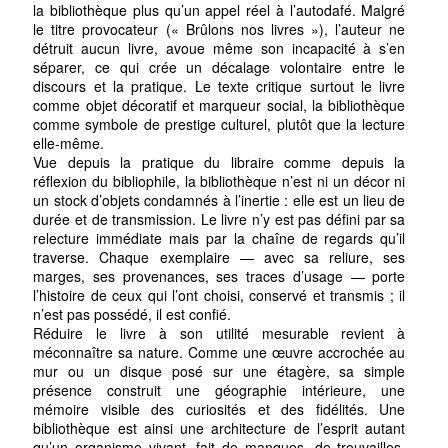
la bibliothèque plus qu’un appel réel à l’autodafé. Malgré
le titre provocateur (« Brûlons nos livres »), l’auteur ne
détruit aucun livre, avoue même son incapacité à s’en
séparer, ce qui crée un décalage volontaire entre le
discours et la pratique. Le texte critique surtout le livre
comme objet décoratif et marqueur social, la bibliothèque
comme symbole de prestige culturel, plutôt que la lecture
elle-même.
Vue depuis la pratique du libraire comme depuis la
réflexion du bibliophile, la bibliothèque n’est ni un décor ni
un stock d’objets condamnés à l’inertie : elle est un lieu de
durée et de transmission. Le livre n’y est pas défini par sa
relecture immédiate mais par la chaîne de regards qu’il
traverse. Chaque exemplaire — avec sa reliure, ses
marges, ses provenances, ses traces d’usage — porte
l’histoire de ceux qui l’ont choisi, conservé et transmis ; il
n’est pas possédé, il est confié.
Réduire le livre à son utilité mesurable revient à
méconnaître sa nature. Comme une œuvre accrochée au
mur ou un disque posé sur une étagère, sa simple
présence construit une géographie intérieure, une
mémoire visible des curiosités et des fidélités. Une
bibliothèque est ainsi une architecture de l’esprit autant
qu’un organisme vivant, fait de manques, de trouvailles,