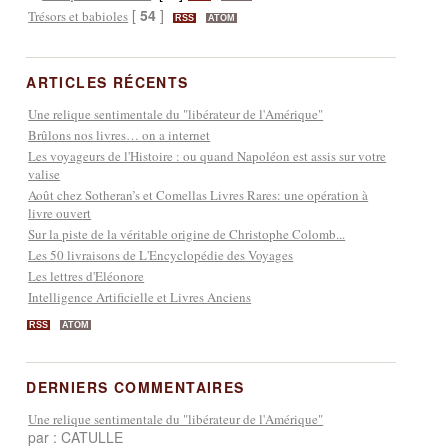
[
54
]
Trésors et babioles
RSS
ATOM
ARTICLES RÉCENTS
Une relique sentimentale du "libérateur de l'Amérique"
Brûlons nos livres… on a internet
Les voyageurs de l'Histoire : ou quand Napoléon est assis sur votre
valise
Août chez Sotheran’s et Comellas Livres Rares: une opération à
livre ouvert
Sur la piste de la véritable origine de Christophe Colomb...
Les 50 livraisons de L'Encyclopédie des Voyages
Les lettres d'Eléonore
Intelligence Artificielle et Livres Anciens
RSS
ATOM
DERNIERS COMMENTAIRES
Une relique sentimentale du "libérateur de l'Amérique"
par : CATULLE