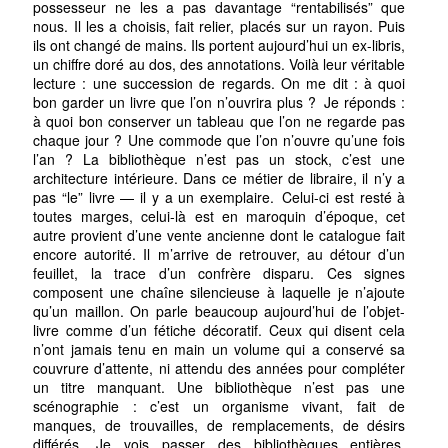
possesseur ne les a pas davantage “rentabilisés” que
nous. Il les a choisis, fait relier, placés sur un rayon. Puis
ils ont changé de mains. Ils portent aujourd’hui un ex-libris,
un chiffre doré au dos, des annotations. Voilà leur véritable
lecture : une succession de regards. On me dit : à quoi
bon garder un livre que l’on n’ouvrira plus ? Je réponds :
à quoi bon conserver un tableau que l’on ne regarde pas
chaque jour ? Une commode que l’on n’ouvre qu’une fois
l’an ? La bibliothèque n’est pas un stock, c’est une
architecture intérieure. Dans ce métier de libraire, il n’y a
pas “le” livre — il y a un exemplaire. Celui-ci est resté à
toutes marges, celui-là est en maroquin d’époque, cet
autre provient d’une vente ancienne dont le catalogue fait
encore autorité. Il m’arrive de retrouver, au détour d’un
feuillet, la trace d’un confrère disparu. Ces signes
composent une chaîne silencieuse à laquelle je n’ajoute
qu’un maillon. On parle beaucoup aujourd’hui de l’objet-
livre comme d’un fétiche décoratif. Ceux qui disent cela
n’ont jamais tenu en main un volume qui a conservé sa
couvrure d’attente, ni attendu des années pour compléter
un titre manquant. Une bibliothèque n’est pas une
scénographie : c’est un organisme vivant, fait de
manques, de trouvailles, de remplacements, de désirs
différés. Je vois passer des bibliothèques entières.