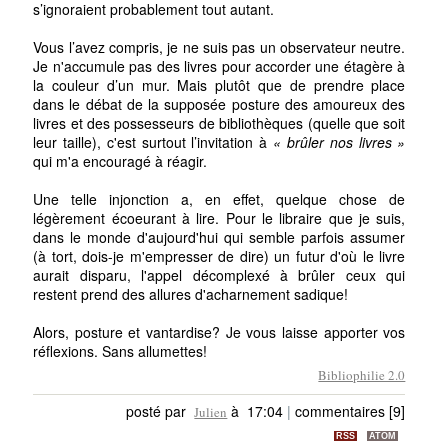
s’ignoraient probablement tout autant.
Vous l’avez compris, je ne suis pas un observateur neutre.
Je n'accumule pas des livres pour accorder une étagère à
la couleur d’un mur. Mais plutôt que de prendre place
dans le débat de la supposée posture des amoureux des
livres et des possesseurs de bibliothèques (quelle que soit
leur taille), c'est surtout l’invitation à
« brûler nos livres »
qui m'a encouragé à réagir.
Une telle injonction a, en effet, quelque chose de
légèrement écoeurant à lire. Pour le libraire que je suis,
dans le monde d'aujourd'hui qui semble parfois assumer
(à tort, dois-je m'empresser de dire) un futur d'où le livre
aurait disparu, l'appel décomplexé à brûler ceux qui
restent prend des allures d'acharnement sadique!
Alors, posture et vantardise? Je vous laisse apporter vos
réflexions. Sans allumettes!
Bibliophilie 2.0
posté par
à 17:04
|
commentaires [9]
Julien
RSS
ATOM