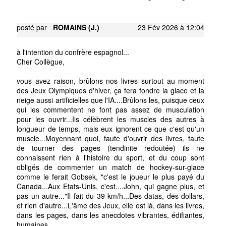
posté par
ROMAINS (J.)
23 Fév 2026 à 12:04
à l'intention du confrère espagnol...
Cher Collègue,
vous avez raison, brûlons nos livres surtout au moment
des Jeux Olympiques d'hiver, ça fera fondre la glace et la
neige aussi artificielles que l'IA....Brûlons les, puisque ceux
qui les commentent ne font pas assez de musculation
pour les ouvrir...Ils célèbrent les muscles des autres à
longueur de temps, mais eux ignorent ce que c'est qu'un
muscle...Moyennant quoi, faute d'ouvrir des livres, faute
de tourner des pages (tendinite redoutée) ils ne
connaissent rien à l'histoire du sport, et du coup sont
obligés de commenter un match de hockey-sur-glace
comme le ferait Gobsek, "c'est le joueur le plus payé du
Canada...Aux Etats-Unis, c'est....John, qui gagne plus, et
pas un autre..."Il fait du 39 km/h...Des datas, des dollars,
et rien d'autre...L'âme des Jeux, elle est là, dans les livres,
dans les pages, dans les anecdotes vibrantes, édifiantes,
humaines....