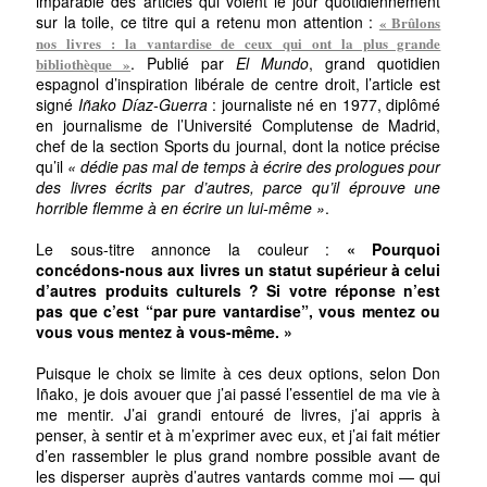
imparable des articles qui voient le jour quotidiennement
sur la toile, ce titre qui a retenu mon attention :
« Brûlons
nos livres : la vantardise de ceux qui ont la plus grande
. Publié par
El Mundo
, grand quotidien
bibliothèque »
espagnol d’inspiration libérale de centre droit, l’article est
signé
Iñako Díaz-Guerra
: journaliste né en 1977, diplômé
en journalisme de l’Université Complutense de Madrid,
chef de la section Sports du journal, dont la notice précise
qu’il
« dédie pas mal de temps à écrire des prologues pour
des livres écrits par d’autres, parce qu’il éprouve une
horrible flemme à en écrire un lui-même »
.
Le sous-titre annonce la couleur :
« Pourquoi
concédons-nous aux livres un statut supérieur à celui
d’autres produits culturels ? Si votre réponse n’est
pas que c’est “par pure vantardise”, vous mentez ou
vous vous mentez à vous-même. »
Puisque le choix se limite à ces deux options, selon Don
Iñako, je dois avouer que j’ai passé l’essentiel de ma vie à
me mentir. J’ai grandi entouré de livres, j’ai appris à
penser, à sentir et à m’exprimer avec eux, et j’ai fait métier
d’en rassembler le plus grand nombre possible avant de
les disperser auprès d’autres vantards comme moi — qui