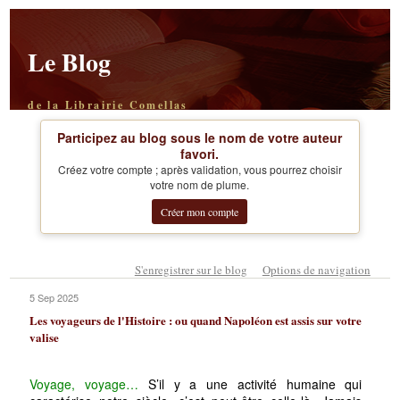
Le Blog
de la Librairie Comellas
Participez au blog sous le nom de votre auteur
favori.
Créez votre compte ; après validation, vous pourrez choisir
votre nom de plume.
Créer mon compte
S'enregistrer sur le blog
Options de navigation
5 Sep 2025
Les voyageurs de l'Histoire : ou quand Napoléon est assis sur votre
valise
Voyage, voyage…
S’il y a une activité humaine qui