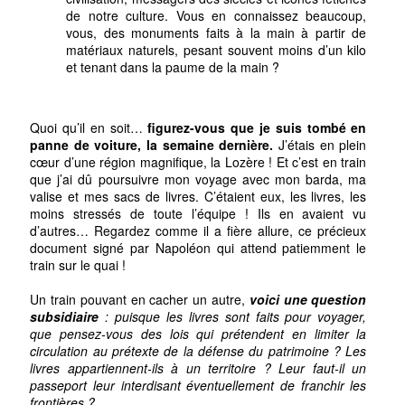
de notre culture. Vous en connaissez beaucoup,
vous, des monuments faits à la main à partir de
matériaux naturels, pesant souvent moins d’un kilo
et tenant dans la paume de la main ?
Quoi qu’il en soit…
figurez-vous que je suis tombé en
panne de voiture, la semaine dernière.
J’étais en plein
cœur d’une région magnifique, la Lozère ! Et c’est en train
que j’ai dû poursuivre mon voyage avec mon barda, ma
valise et mes sacs de livres. C’étaient eux, les livres, les
moins stressés de toute l’équipe ! Ils en avaient vu
d’autres… Regardez comme il a fière allure, ce précieux
document signé par Napoléon qui attend patiemment le
train sur le quai !
Un train pouvant en cacher un autre,
voici une question
subsidiaire
: puisque les livres sont faits pour voyager,
que pensez-vous des lois qui prétendent en limiter la
circulation au prétexte de la défense du patrimoine ? Les
livres appartiennent-ils à un territoire ? Leur faut-il un
passeport leur interdisant éventuellement de franchir les
frontières ?