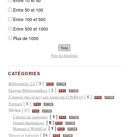
Entre 10 et 50
Entre 50 et 100
Entre 100 et 500
Entre 500 et 1000
Plus de 1000
Voir les résultats
CATÉGORIES
[
3
]
Bibliophilie 2.0
RSS
ATOM
[
2
]
Enigma Bibliographica
RSS
ATOM
[
6
]
L'Amour (des livres) aux temps du COVID-19
RSS
ATOM
[
4
]
Portraits
RSS
ATOM
Séries [ 0 ]
RSS
ATOM
[
1
]
Cabinet de curiosités
RSS
ATOM
[
5
]
Grands Imprimeurs
RSS
ATOM
[
1
]
Manque à WorldCat
RSS
ATOM
[
54
]
Trésors et babioles
RSS
ATOM