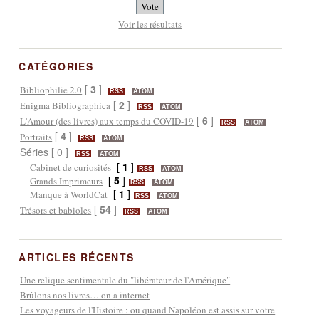
Voir les résultats
CATÉGORIES
[
3
]
Bibliophilie 2.0
RSS
ATOM
[
2
]
Enigma Bibliographica
RSS
ATOM
[
6
]
L'Amour (des livres) aux temps du COVID-19
RSS
ATOM
[
4
]
Portraits
RSS
ATOM
Séries [ 0 ]
RSS
ATOM
[
1
]
Cabinet de curiosités
RSS
ATOM
[
5
]
Grands Imprimeurs
RSS
ATOM
[
1
]
Manque à WorldCat
RSS
ATOM
[
54
]
Trésors et babioles
RSS
ATOM
ARTICLES RÉCENTS
Une relique sentimentale du "libérateur de l'Amérique"
Brûlons nos livres… on a internet
Les voyageurs de l'Histoire : ou quand Napoléon est assis sur votre