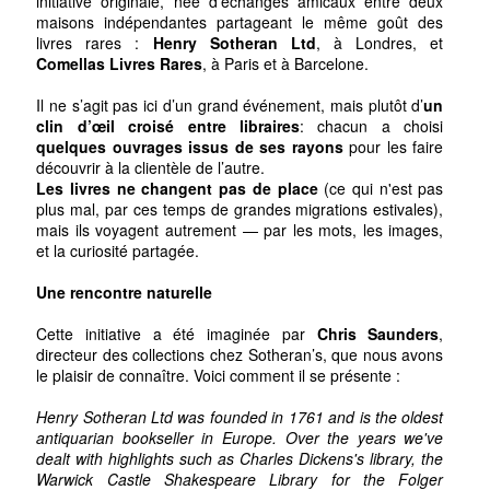
initiative originale, née d’échanges amicaux entre deux
maisons indépendantes partageant le même goût des
livres rares :
Henry Sotheran Ltd
, à Londres, et
Comellas Livres Rares
, à Paris et à Barcelone.
Il ne s’agit pas ici d’un grand événement, mais plutôt d’
un
clin d’œil croisé entre libraires
: chacun a choisi
quelques ouvrages issus de ses rayons
pour les faire
découvrir à la clientèle de l’autre.
Les livres ne changent pas de place
(ce qui n'est pas
plus mal, par ces temps de grandes migrations estivales),
mais ils voyagent autrement — par les mots, les images,
et la curiosité partagée.
Une rencontre naturelle
Cette initiative a été imaginée par
Chris Saunders
,
directeur des collections chez Sotheran’s, que nous avons
le plaisir de connaître. Voici comment il se présente :
Henry Sotheran Ltd was founded in 1761 and is the oldest
antiquarian bookseller in Europe. Over the years we've
dealt with highlights such as Charles Dickens's library, the
Warwick Castle Shakespeare Library for the Folger