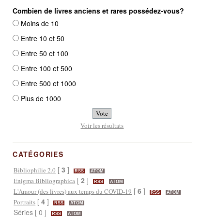
Combien de livres anciens et rares possédez-vous?
Moins de 10
Entre 10 et 50
Entre 50 et 100
Entre 100 et 500
Entre 500 et 1000
Plus de 1000
Voir les résultats
CATÉGORIES
[
3
]
Bibliophilie 2.0
RSS
ATOM
[
2
]
Enigma Bibliographica
RSS
ATOM
[
6
]
L'Amour (des livres) aux temps du COVID-19
RSS
ATOM
[
4
]
Portraits
RSS
ATOM
Séries [ 0 ]
RSS
ATOM