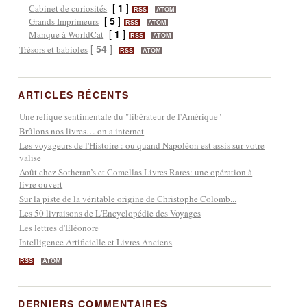
[
1
]
Cabinet de curiosités
RSS
ATOM
[
5
]
Grands Imprimeurs
RSS
ATOM
[
1
]
Manque à WorldCat
RSS
ATOM
[
54
]
Trésors et babioles
RSS
ATOM
ARTICLES RÉCENTS
Une relique sentimentale du "libérateur de l'Amérique"
Brûlons nos livres… on a internet
Les voyageurs de l'Histoire : ou quand Napoléon est assis sur votre
valise
Août chez Sotheran’s et Comellas Livres Rares: une opération à
livre ouvert
Sur la piste de la véritable origine de Christophe Colomb...
Les 50 livraisons de L'Encyclopédie des Voyages
Les lettres d'Eléonore
Intelligence Artificielle et Livres Anciens
RSS
ATOM
DERNIERS COMMENTAIRES