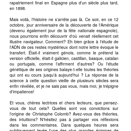
rapatriement final en Espagne plus d'un siècle plus tard,
en 1898.
Mais voilà, l'histoire ne s'arrête pas là. Ce soir, en ce 12
octobre, jour anniversaire de la découverte de l'Amérique
(devenu également jour de la fête nationale espagnole),
nous pourrions enfin découvrir d'où venait réellement cet
illustre navigateur. Comment? Eh bien grâce à l'étude de
l'ADN de ces restes mystérieux dont notre lettre évoque le
transfert. Était-il vraiment génois, comme le prétend la
version officielle, était-il galicien, castillan, basque, catalan
ou portugais, comme l'affirment d'autres? Ou l'étude
génétique de ses origines balaye-t-elle toutes les théories
qui ont eu cours jusqu'à aujourd'hui ? La réponse de la
science à cette question vieille de plusieurs siècles sera
enfin révélée, et je ne sais pas vous, mais moi, je trépigne
d'impatience!
Et vous, chères lectrices et chers lecteurs, que pensez-
vous de tout cela? Quelles sont vos convictions sur
l'origine de Christophe Colomb? Avez-vous des théories,
des intuitions? N'hésitez pas à partager vos réflexions
dans les commentaires. Dans quelques heures sera
publiquement levée l'une des plus grandes énigmes de