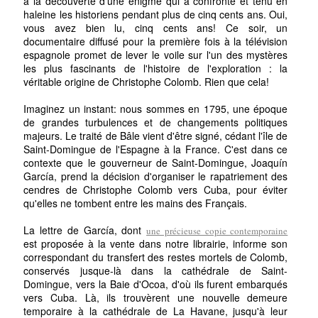
à la découverte d'une énigme qui a confronté et tenu en
haleine les historiens pendant plus de cinq cents ans. Oui,
vous avez bien lu, cinq cents ans! Ce soir, un
documentaire diffusé pour la première fois à la télévision
espagnole promet de lever le voile sur l'un des mystères
les plus fascinants de l'histoire de l'exploration : la
véritable origine de Christophe Colomb. Rien que cela!
Imaginez un instant: nous sommes en 1795, une époque
de grandes turbulences et de changements politiques
majeurs. Le traité de Bâle vient d'être signé, cédant l'île de
Saint-Domingue de l'Espagne à la France. C'est dans ce
contexte que le gouverneur de Saint-Domingue, Joaquín
García, prend la décision d'organiser le rapatriement des
cendres de Christophe Colomb vers Cuba, pour éviter
qu'elles ne tombent entre les mains des Français.
La lettre de García, dont
une précieuse copie contemporaine
est proposée à la vente dans notre librairie, informe son
correspondant du transfert des restes mortels de Colomb,
conservés jusque-là dans la cathédrale de Saint-
Domingue, vers la Baie d'Ocoa, d'où ils furent embarqués
vers Cuba. Là, ils trouvèrent une nouvelle demeure
temporaire à la cathédrale de La Havane, jusqu'à leur