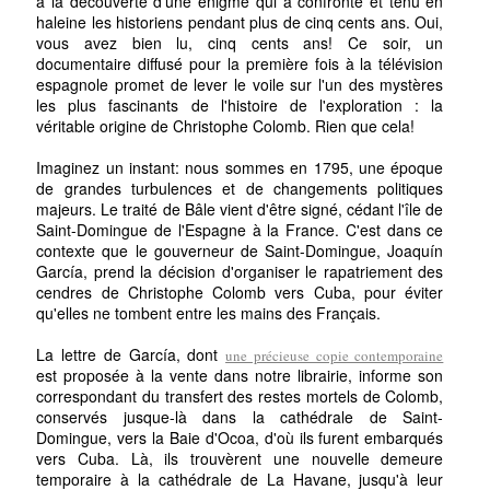
à la découverte d'une énigme qui a confronté et tenu en
haleine les historiens pendant plus de cinq cents ans. Oui,
vous avez bien lu, cinq cents ans! Ce soir, un
documentaire diffusé pour la première fois à la télévision
espagnole promet de lever le voile sur l'un des mystères
les plus fascinants de l'histoire de l'exploration : la
véritable origine de Christophe Colomb. Rien que cela!
Imaginez un instant: nous sommes en 1795, une époque
de grandes turbulences et de changements politiques
majeurs. Le traité de Bâle vient d'être signé, cédant l'île de
Saint-Domingue de l'Espagne à la France. C'est dans ce
contexte que le gouverneur de Saint-Domingue, Joaquín
García, prend la décision d'organiser le rapatriement des
cendres de Christophe Colomb vers Cuba, pour éviter
qu'elles ne tombent entre les mains des Français.
La lettre de García, dont
une précieuse copie contemporaine
est proposée à la vente dans notre librairie, informe son
correspondant du transfert des restes mortels de Colomb,
conservés jusque-là dans la cathédrale de Saint-
Domingue, vers la Baie d'Ocoa, d'où ils furent embarqués
vers Cuba. Là, ils trouvèrent une nouvelle demeure
temporaire à la cathédrale de La Havane, jusqu'à leur