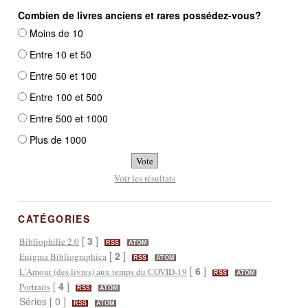
Combien de livres anciens et rares possédez-vous?
Moins de 10
Entre 10 et 50
Entre 50 et 100
Entre 100 et 500
Entre 500 et 1000
Plus de 1000
Voir les résultats
CATÉGORIES
[
3
]
Bibliophilie 2.0
RSS
ATOM
[
2
]
Enigma Bibliographica
RSS
ATOM
[
6
]
L'Amour (des livres) aux temps du COVID-19
RSS
ATOM
[
4
]
Portraits
RSS
ATOM
Séries [ 0 ]
RSS
ATOM