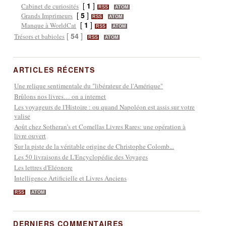
[
1
]
Cabinet de curiosités
RSS
ATOM
[
5
]
Grands Imprimeurs
RSS
ATOM
[
1
]
Manque à WorldCat
RSS
ATOM
[
54
]
Trésors et babioles
RSS
ATOM
ARTICLES RÉCENTS
Une relique sentimentale du "libérateur de l'Amérique"
Brûlons nos livres… on a internet
Les voyageurs de l'Histoire : ou quand Napoléon est assis sur votre
valise
Août chez Sotheran’s et Comellas Livres Rares: une opération à
livre ouvert
Sur la piste de la véritable origine de Christophe Colomb...
Les 50 livraisons de L'Encyclopédie des Voyages
Les lettres d'Eléonore
Intelligence Artificielle et Livres Anciens
RSS
ATOM
DERNIERS COMMENTAIRES