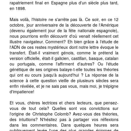
rapatriement final en Espagne plus d'un siècle plus tard,
en 1898.
Mais voilà, l'histoire ne s'arrête pas là. Ce soir, en ce 12
octobre, jour anniversaire de la découverte de l'Amérique
(devenu également jour de la fête nationale espagnole),
nous pourrions enfin découvrir d'où venait réellement cet
illustre navigateur. Comment? Eh bien grâce à l'étude de
l'ADN de ces restes mystérieux dont notre lettre évoque le
transfert. Était-il vraiment génois, comme le prétend la
version officielle, était-il galicien, castillan, basque, catalan
ou portugais, comme l'affirment d'autres? Ou l'étude
génétique de ses origines balaye-t-elle toutes les théories
qui ont eu cours jusqu'à aujourd'hui ? La réponse de la
science à cette question vieille de plusieurs siècles sera
enfin révélée, et je ne sais pas vous, mais moi, je trépigne
d'impatience!
Et vous, chères lectrices et chers lecteurs, que pensez-
vous de tout cela? Quelles sont vos convictions sur
l'origine de Christophe Colomb? Avez-vous des théories,
des intuitions? N'hésitez pas à partager vos réflexions
dans les commentaires. Dans quelques heures sera
publiquement levée l'une des plus grandes énigmes de